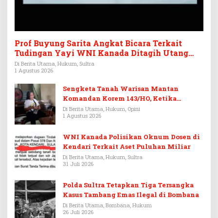
Prof Buyung Sarita Angkat Bicara Terkait
Tudingan Yayi WNI Kanada Ditagih Utang
Rp3,6 Miliar
Di Berita Utama, Hukum, Sultra
1 Agustus 2026
Sengketa Tanah Warisan Mantan
Komandan Korem 143/HO, Ketika
Warisan Menjadi Arena Pemerasan
Di Berita Utama, Hukum, Opini
1 Agustus 2026
WNI Kanada Polisikan Oknum Dosen di
Kendari Terkait Aset Puluhan Miliar
Di Berita Utama, Hukum, Sultra
31 Juli 2026
Polda Sultra Tetapkan Tiga Tersangka
Kasus Tambang Emas Ilegal di Bombana
Di Berita Utama, Bombana, Hukum
26 Juli 2026