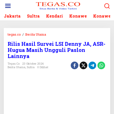
L
e
w
Jakarta
Sultra
Kendari
Konawe
Konawe S
a
t
i
k
tegas.co
/
Berita Utama
R
e
i
k
Rilis Hasil Survei LSI Denny JA, ASR-
l
o
Hugua Masih Ungguli Paslon
i
n
s
Lainnya
t
H
e
Tegas.co
23 Oktober 2024
a
Berita Utama
,
Sultra
0 Dilihat
n
s
i
l
S
u
r
v
e
i