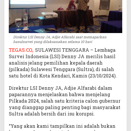
i
h
U
n
g
g
Direktur LSI Denny JA, Adjie Alfarabi saat memaparkan
u
hasulsurvei yang dilaksanakan selama 10 hari
l
TEGAS.CO,.
SULAWESI TENGGARA – Lembaga
i
Survei Indonesia (LSI) Denny JA merilis hasil
P
analisis jelang pemilihan kepala daerah
a
(pilkada) Sulawesi Tenggara (Sultra), di salah
s
satu hotel di Kota Kendari, Kamis (23/10/2024).
l
o
n
Direktur LSI Denny JA, Adjie Alfarabi dalam
L
paparannya menjelaskan bahwa menjelang
a
Pilkada 2024, salah satu kriteria calon gubernur
i
yang dianggap paling penting bagi masyarakat
n
Sultra adalah bersih dari isu korupsi.
n
y
“Yang akan kami tampilkan ini adalah bukan
a