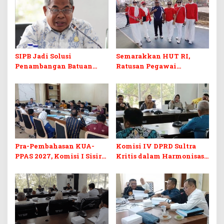
SIPB Jadi Solusi
Semarakkan HUT RI,
Penambangan Batuan
Ratusan Pegawai
Komoditas ex-Golongan C
Sekretariat DPRD Sultra
di Sultra
Ikuti Lomba Bola Gotong
Pra-Pembahasan KUA-
Komisi IV DPRD Sultra
PPAS 2027, Komisi I Sisir
Kritis dalam Harmonisasi
Program Prioritas
KUA-PPAS 2027 dan
Berkelanjutan
Perubahan APBD 2026