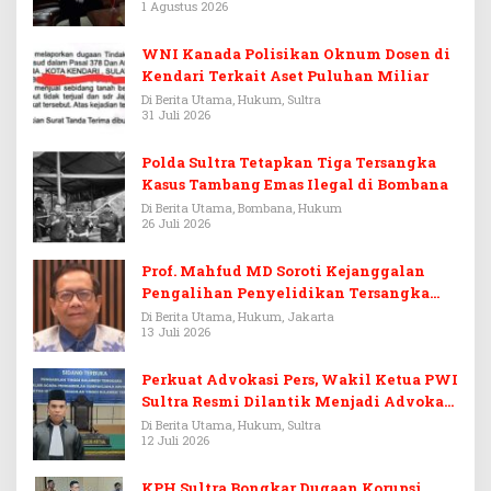
1 Agustus 2026
WNI Kanada Polisikan Oknum Dosen di
Kendari Terkait Aset Puluhan Miliar
Di Berita Utama, Hukum, Sultra
31 Juli 2026
Polda Sultra Tetapkan Tiga Tersangka
Kasus Tambang Emas Ilegal di Bombana
Di Berita Utama, Bombana, Hukum
26 Juli 2026
Prof. Mahfud MD Soroti Kejanggalan
Pengalihan Penyelidikan Tersangka
Febrie Adriansyah
Di Berita Utama, Hukum, Jakarta
13 Juli 2026
Perkuat Advokasi Pers, Wakil Ketua PWI
Sultra Resmi Dilantik Menjadi Advokat
PERADI
Di Berita Utama, Hukum, Sultra
12 Juli 2026
KPH Sultra Bongkar Dugaan Korupsi