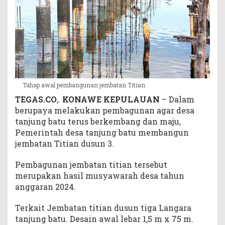
j
u
n
g
B
a
t
u
Tahap awal pembangunan jembatan Titian
TEGAS.CO
,.
KONAWE KEPULAUAN
– Dalam
berupaya melakukan pembagunan agar desa
tanjung batu terus berkembang dan maju,
Pemerintah desa tanjung batu membangun
jembatan Titian dusun 3.
Pembagunan jembatan titian tersebut
merupakan hasil musyawarah desa tahun
anggaran 2024.
Terkait Jembatan titian dusun tiga Langara
tanjung batu. Desain awal lebar 1,5 m x 75 m.