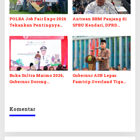
POLBA Job Fair Expo 2026
Antrean BBM Panjang di
Tekankan Pentingnya
SPBU Kendari, DPRD
Skill dan Sertifikasi di Era
Sultra Duga Sistem
Digital
Barcode Curang
Buka Sultra Maimo 2026,
Gubernur ASR Lepas
Gubernur Dorong
Famtrip Overland Tiga
Digitalisasi UMKM
Kabupaten, Promosikan
Destinasi Unggulan
Daratan Sultra
Komentar