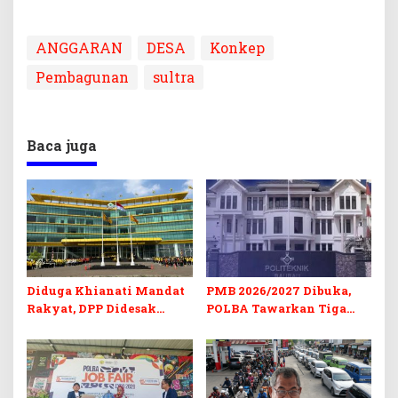
ANGGARAN
DESA
Konkep
Pembagunan
sultra
Baca juga
Diduga Khianati Mandat
PMB 2026/2027 Dibuka,
Rakyat, DPP Didesak
POLBA Tawarkan Tiga
Evaluasi Total Golkar
Prodi Baru dan Program
Morowali
Kuliah Gratis