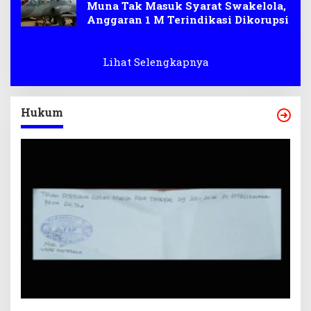
Muna Tak Masuk Syarat Swakelola,
Anggaran 1 M Terindikasi Dikorupsi
Lihat Selengkapnya
Hukum