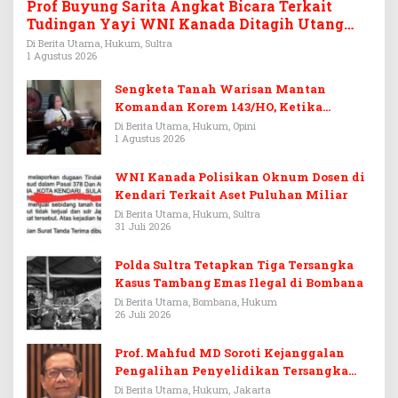
Prof Buyung Sarita Angkat Bicara Terkait
Tudingan Yayi WNI Kanada Ditagih Utang
Rp3,6 Miliar
Di Berita Utama, Hukum, Sultra
1 Agustus 2026
Sengketa Tanah Warisan Mantan
Komandan Korem 143/HO, Ketika
Warisan Menjadi Arena Pemerasan
Di Berita Utama, Hukum, Opini
1 Agustus 2026
WNI Kanada Polisikan Oknum Dosen di
Kendari Terkait Aset Puluhan Miliar
Di Berita Utama, Hukum, Sultra
31 Juli 2026
Polda Sultra Tetapkan Tiga Tersangka
Kasus Tambang Emas Ilegal di Bombana
Di Berita Utama, Bombana, Hukum
26 Juli 2026
Prof. Mahfud MD Soroti Kejanggalan
Pengalihan Penyelidikan Tersangka
Febrie Adriansyah
Di Berita Utama, Hukum, Jakarta