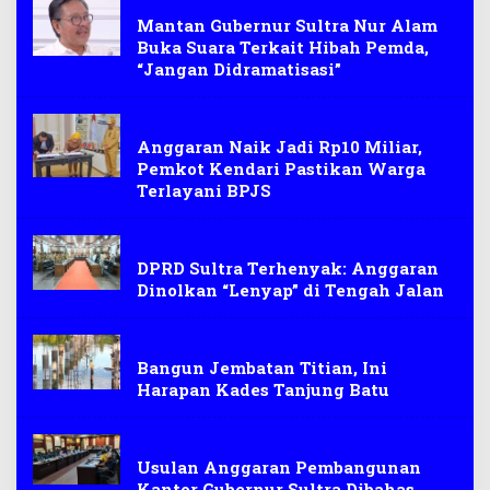
Unsultra
Mantan Gubernur Sultra Nur Alam
Buka Suara Terkait Hibah Pemda,
“Jangan Didramatisasi”
Kesehatan
Anggaran Naik Jadi Rp10 Miliar,
Pemkot Kendari Pastikan Warga
Terlayani BPJS
Sulawesi Tenggara
DPRD Sultra Terhenyak: Anggaran
Dinolkan “Lenyap” di Tengah Jalan
Pembangunan
Bangun Jembatan Titian, Ini
Harapan Kades Tanjung Batu
Sulawesi Tenggara
Usulan Anggaran Pembangunan
Kantor Gubernur Sultra Dibahas