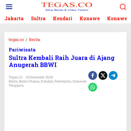
L
e
w
Jakarta
Sultra
Kendari
Konawe
Konawe S
a
t
i
k
tegas.co
/
Berita
S
e
u
k
Pariwisata
l
o
Sultra Kembali Raih Juara di Ajang
t
n
r
Anugerah BBWI
t
a
e
K
Tegas.co
14 Desember 2024
n
e
Berita
,
Berita Utama
,
Kendari
,
Pariwisata
,
Sulawesi
Tenggara
m
b
a
l
i
R
a
i