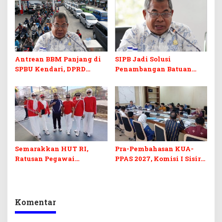
Antrean BBM Panjang di
SIPB Jadi Solusi
SPBU Kendari, DPRD
Penambangan Batuan
Sultra Duga Sistem
Komoditas ex-Golongan C
Barcode Curang
di Sultra
Semarakkan HUT RI,
Pra-Pembahasan KUA-
Ratusan Pegawai
PPAS 2027, Komisi I Sisir
Sekretariat DPRD Sultra
Program Prioritas
Ikuti Lomba Bola Gotong
Berkelanjutan
Komentar