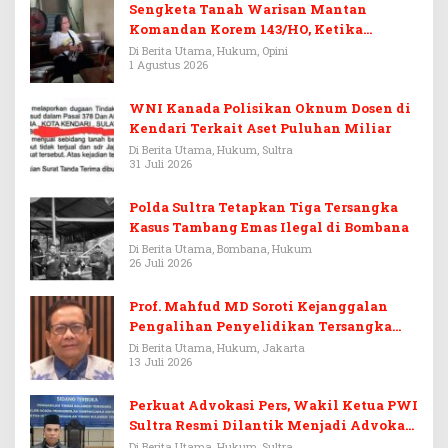
Sengketa Tanah Warisan Mantan
Komandan Korem 143/HO, Ketika
Warisan Menjadi Arena Pemerasan
Di Berita Utama, Hukum, Opini
1 Agustus 2026
WNI Kanada Polisikan Oknum Dosen di
Kendari Terkait Aset Puluhan Miliar
Di Berita Utama, Hukum, Sultra
31 Juli 2026
Polda Sultra Tetapkan Tiga Tersangka
Kasus Tambang Emas Ilegal di Bombana
Di Berita Utama, Bombana, Hukum
26 Juli 2026
Prof. Mahfud MD Soroti Kejanggalan
Pengalihan Penyelidikan Tersangka
Febrie Adriansyah
Di Berita Utama, Hukum, Jakarta
13 Juli 2026
Perkuat Advokasi Pers, Wakil Ketua PWI
Sultra Resmi Dilantik Menjadi Advokat
PERADI
Di Berita Utama, Hukum, Sultra