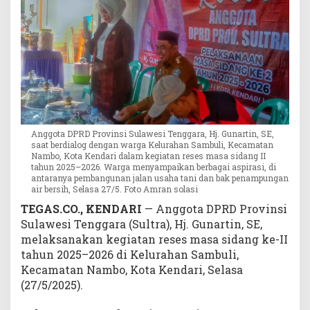
W
a
r
g
a
S
a
m
b
Anggota DPRD Provinsi Sulawesi Tenggara, Hj. Gunartin, SE,
u
saat berdialog dengan warga Kelurahan Sambuli, Kecamatan
l
Nambo, Kota Kendari dalam kegiatan reses masa sidang II
i
tahun 2025–2026. Warga menyampaikan berbagai aspirasi, di
antaranya pembangunan jalan usaha tani dan bak penampungan
:
air bersih, Selasa 27/5. Foto Amran solasi
B
a
TEGAS.CO., KENDARI
— Anggota DPRD Provinsi
k
Sulawesi Tenggara (Sultra), Hj. Gunartin, SE,
P
melaksanakan kegiatan reses masa sidang ke-II
e
tahun 2025–2026 di Kelurahan Sambuli,
n
Kecamatan Nambo, Kota Kendari, Selasa
a
(27/5/2025).
m
p