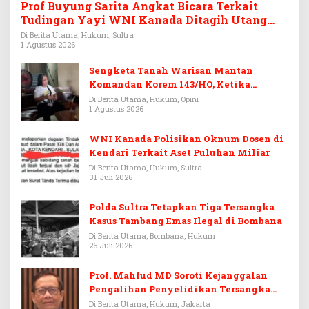
Prof Buyung Sarita Angkat Bicara Terkait
Tudingan Yayi WNI Kanada Ditagih Utang
Rp3,6 Miliar
Di Berita Utama, Hukum, Sultra
1 Agustus 2026
Sengketa Tanah Warisan Mantan
Komandan Korem 143/HO, Ketika
Warisan Menjadi Arena Pemerasan
Di Berita Utama, Hukum, Opini
1 Agustus 2026
WNI Kanada Polisikan Oknum Dosen di
Kendari Terkait Aset Puluhan Miliar
Di Berita Utama, Hukum, Sultra
31 Juli 2026
Polda Sultra Tetapkan Tiga Tersangka
Kasus Tambang Emas Ilegal di Bombana
Di Berita Utama, Bombana, Hukum
26 Juli 2026
Prof. Mahfud MD Soroti Kejanggalan
Pengalihan Penyelidikan Tersangka
Febrie Adriansyah
Di Berita Utama, Hukum, Jakarta