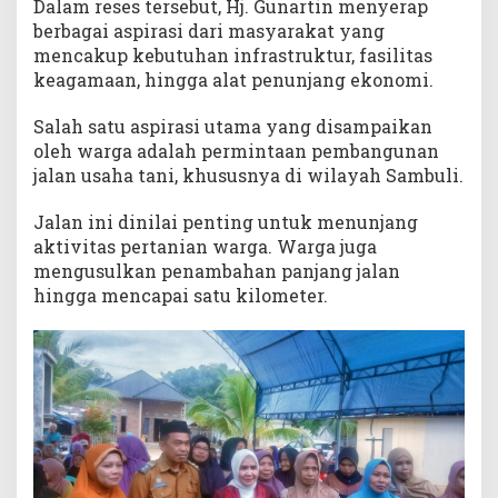
Dalam reses tersebut, Hj. Gunartin menyerap
u
berbagai aspirasi dari masyarakat yang
n
mencakup kebutuhan infrastruktur, fasilitas
g
keagamaan, hingga alat penunjang ekonomi.
a
n
A
Salah satu aspirasi utama yang disampaikan
i
oleh warga adalah permintaan pembangunan
r
jalan usaha tani, khususnya di wilayah Sambuli.
J
a
Jalan ini dinilai penting untuk menunjang
d
aktivitas pertanian warga. Warga juga
i
mengusulkan penambahan panjang jalan
P
hingga mencapai satu kilometer.
r
i
o
r
i
t
a
s