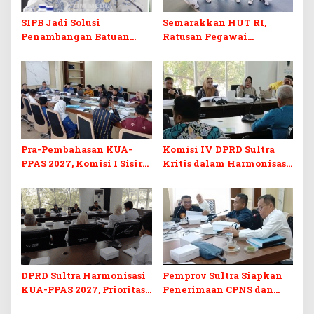
SIPB Jadi Solusi
Semarakkan HUT RI,
Penambangan Batuan
Ratusan Pegawai
Komoditas ex-Golongan C
Sekretariat DPRD Sultra
di Sultra
Ikuti Lomba Bola Gotong
Pra-Pembahasan KUA-
Komisi IV DPRD Sultra
PPAS 2027, Komisi I Sisir
Kritis dalam Harmonisasi
Program Prioritas
KUA-PPAS 2027 dan
Berkelanjutan
Perubahan APBD 2026
DPRD Sultra Harmonisasi
Pemprov Sultra Siapkan
KUA-PPAS 2027, Prioritas
Penerimaan CPNS dan
Pendidikan, Kebudayaan,
PPPK 2027, DPRD Sultra