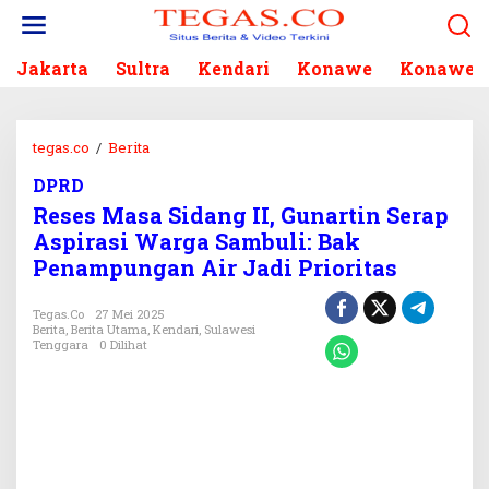
L
e
w
Jakarta
Sultra
Kendari
Konawe
Konawe S
a
t
i
k
tegas.co
/
Berita
R
e
e
k
DPRD
s
o
Reses Masa Sidang II, Gunartin Serap
e
n
s
Aspirasi Warga Sambuli: Bak
t
M
Penampungan Air Jadi Prioritas
e
a
n
s
Tegas.co
27 Mei 2025
a
Berita
,
Berita Utama
,
Kendari
,
Sulawesi
S
Tenggara
0 Dilihat
i
d
a
n
g
I