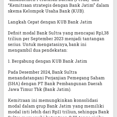
a
“Kemitraan strategis dengan Bank Jatim” dalam
a
skema Kelompok Usaha Bank (KUB).
n
d
Langkah Cepat dengan KUB Bank Jatim
e
n
Defisit modal Bank Sultra yang mencapai Rp1,38
g
triliun per September 2023 menjadi tantangan
a
serius. Untuk mengatasinya, bank ini
n
mengambil dua pendekatan:
B
a
n
1. Bergabung dengan KUB Bank Jatim
k
J
Pada Desember 2024, Bank Sultra
a
menandatangani Perjanjian Pemegang Saham
t
(SHA) dengan PT Bank Pembangunan Daerah
i
Jawa Timur Tbk (Bank Jatim).
m
Kemitraan ini memungkinkan konsolidasi
modal dalam grup Bank Jatim yang memiliki
modal inti lebih dari Rp11 triliun, sehingga Bank