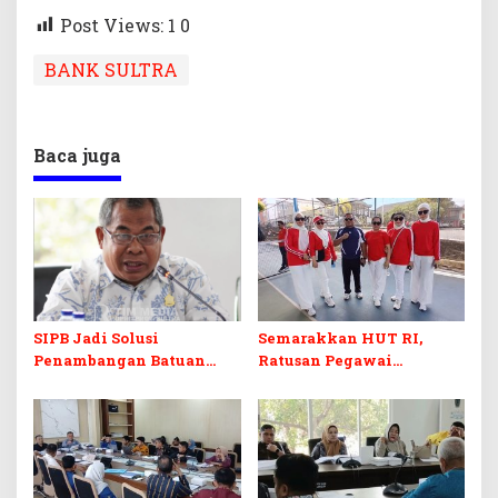
Post Views: 1
0
BANK SULTRA
Baca juga
SIPB Jadi Solusi
Semarakkan HUT RI,
Penambangan Batuan
Ratusan Pegawai
Komoditas ex-Golongan C
Sekretariat DPRD Sultra
di Sultra
Ikuti Lomba Bola Gotong