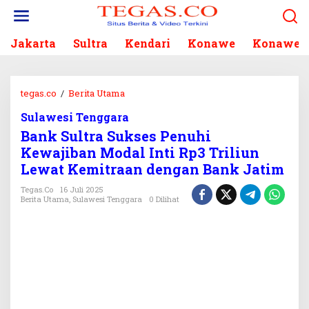
L
e
w
Jakarta
Sultra
Kendari
Konawe
Konawe S
a
t
i
k
tegas.co
/
Berita Utama
B
e
a
k
Sulawesi Tenggara
n
o
Bank Sultra Sukses Penuhi
k
n
S
Kewajiban Modal Inti Rp3 Triliun
t
u
Lewat Kemitraan dengan Bank Jatim
e
l
n
t
Tegas.co
16 Juli 2025
Berita Utama
,
Sulawesi Tenggara
0 Dilihat
r
a
S
u
k
s
e
s