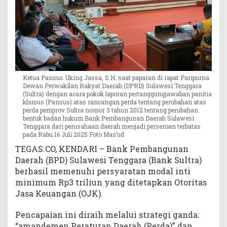
i
R
p
3
T
r
i
Ketua Pansus Uking Jassa, S.H. saat paparan di rapat Paripurna
l
Dewan Perwakilan Rakyat Daerah (DPRD) Sulawesi Tenggara
i
(Sultra) dengan acara pokok laporan pertanggungjawaban panitia
u
khusus (Pansus) atas rancangan perda tentang perubahan atas
perda pemprov Sultra nomor 3 tahun 2012 tentang perubahan
n
bentuk badan hukum Bank Pembangunan Daerah Sulawesi
L
Tenggara dari perusahaan daerah menjadi perseroan terbatas
e
pada Rabu 16 Juli 2025 Foto Mas’ud
w
TEGAS.CO, KENDARI – Bank Pembangunan
a
Daerah (BPD) Sulawesi Tenggara (Bank Sultra)
t
berhasil memenuhi persyaratan modal inti
K
minimum Rp3 triliun yang ditetapkan Otoritas
e
m
Jasa Keuangan (OJK).
i
t
Pencapaian ini diraih melalui strategi ganda:
r
“amandemen Peraturan Daerah (Perda)” dan