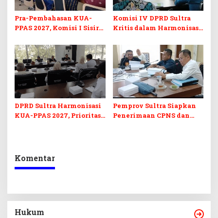
Pra-Pembahasan KUA-
Komisi IV DPRD Sultra
PPAS 2027, Komisi I Sisir
Kritis dalam Harmonisasi
Program Prioritas
KUA-PPAS 2027 dan
Berkelanjutan
Perubahan APBD 2026
DPRD Sultra Harmonisasi
Pemprov Sultra Siapkan
KUA-PPAS 2027, Prioritas
Penerimaan CPNS dan
Pendidikan, Kebudayaan,
PPPK 2027, DPRD Sultra
dan Pelunasan Utang
Desak Formasi Disabilitas
Infrastruktur
Komentar
Hukum