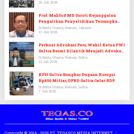
26 Juli 2026
Prof. Mahfud MD Soroti Kejanggalan
Pengalihan Penyelidikan Tersangka
Febrie Adriansyah
Di Berita Utama, Hukum, Jakarta
13 Juli 2026
Perkuat Advokasi Pers, Wakil Ketua PWI
Sultra Resmi Dilantik Menjadi Advokat
PERADI
Di Berita Utama, Hukum, Sultra
12 Juli 2026
KPH Sultra Bongkar Dugaan Korupsi
Rp890 Miliar, DPRD Sultra Gelar RDP
Di Berita Utama, Hukum, Sultra
7 Juli 2026
Copyright © 2014 - 2026 PT. TEGASCO MEDIA INTERNET