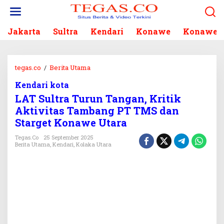
L
e
w
Jakarta
Sultra
Kendari
Konawe
Konawe S
a
t
i
k
tegas.co
/
Berita Utama
L
e
A
k
Kendari kota
T
o
LAT Sultra Turun Tangan, Kritik
S
n
u
Aktivitas Tambang PT TMS dan
t
l
Starget Konawe Utara
e
t
n
r
Tegas.co
25 September 2025
Berita Utama
,
Kendari
,
Kolaka Utara
a
T
u
r
u
n
T
a