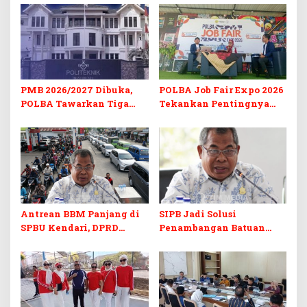
PMB 2026/2027 Dibuka,
POLBA Job Fair Expo 2026
POLBA Tawarkan Tiga
Tekankan Pentingnya
Prodi Baru dan Program
Skill dan Sertifikasi di Era
Kuliah Gratis
Digital
Antrean BBM Panjang di
SIPB Jadi Solusi
SPBU Kendari, DPRD
Penambangan Batuan
Sultra Duga Sistem
Komoditas ex-Golongan C
Barcode Curang
di Sultra