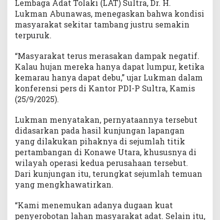
Lembaga Adat Tolaki (LAT) Sultra, Dr. H.
a
Lukman Abunawas, menegaskan bahwa kondisi
w
masyarakat sekitar tambang justru semakin
e
terpuruk.
U
t
a
“Masyarakat terus merasakan dampak negatif.
r
Kalau hujan mereka hanya dapat lumpur, ketika
a
kemarau hanya dapat debu,” ujar Lukman dalam
konferensi pers di Kantor PDI-P Sultra, Kamis
(25/9/2025).
Lukman menyatakan, pernyataannya tersebut
didasarkan pada hasil kunjungan lapangan
yang dilakukan pihaknya di sejumlah titik
pertambangan di Konawe Utara, khususnya di
wilayah operasi kedua perusahaan tersebut.
Dari kunjungan itu, terungkat sejumlah temuan
yang mengkhawatirkan.
“Kami menemukan adanya dugaan kuat
penyerobotan lahan masyarakat adat. Selain itu,