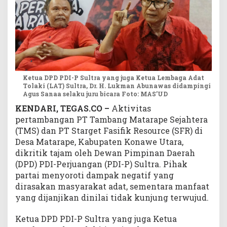
b
a
n
g
P
T
T
Ketua DPD PDI-P Sultra yang juga Ketua Lembaga Adat
M
Tolaki (LAT) Sultra, Dr. H. Lukman Abunawas didampingi
S
Agus Sanaa selaku juru bicara Foto: MAS’UD
d
KENDARI, TEGAS.CO –
Aktivitas
a
pertambangan PT Tambang Matarape Sejahtera
n
(TMS) dan PT Starget Fasifik Resource (SFR) di
S
Desa Matarape, Kabupaten Konawe Utara,
t
a
dikritik tajam oleh Dewan Pimpinan Daerah
r
(DPD) PDI-Perjuangan (PDI-P) Sultra. Pihak
g
partai menyoroti dampak negatif yang
e
dirasakan masyarakat adat, sementara manfaat
t
yang dijanjikan dinilai tidak kunjung terwujud.
K
o
Ketua DPD PDI-P Sultra yang juga Ketua
n