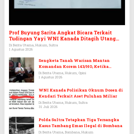
Prof Buyung Sarita Angkat Bicara Terkait
Tudingan Yayi WNI Kanada Ditagih Utang
Rp3,6 Miliar
Di Berita Utama, Hukum, Sultra
1 Agustus 2026
Sengketa Tanah Warisan Mantan
Komandan Korem 143/HO, Ketika
Warisan Menjadi Arena Pemerasan
Di Berita Utama, Hukum, Opini
1 Agustus 2026
WNI Kanada Polisikan Oknum Dosen di
Kendari Terkait Aset Puluhan Miliar
Di Berita Utama, Hukum, Sultra
31 Juli 2026
Polda Sultra Tetapkan Tiga Tersangka
Kasus Tambang Emas Ilegal di Bombana
Di Berita Utama, Bombana, Hukum