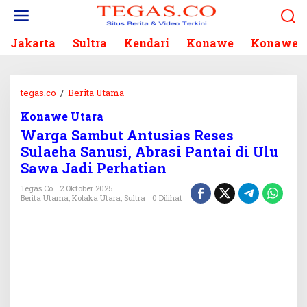
L
e
w
Jakarta
Sultra
Kendari
Konawe
Konawe S
a
t
i
k
tegas.co
/
Berita Utama
W
e
a
k
Konawe Utara
r
o
Warga Sambut Antusias Reses
g
n
a
Sulaeha Sanusi, Abrasi Pantai di Ulu
t
S
Sawa Jadi Perhatian
e
a
n
m
Tegas.co
2 Oktober 2025
Berita Utama
,
Kolaka Utara
,
Sultra
0 Dilihat
b
u
t
A
n
t
u
s