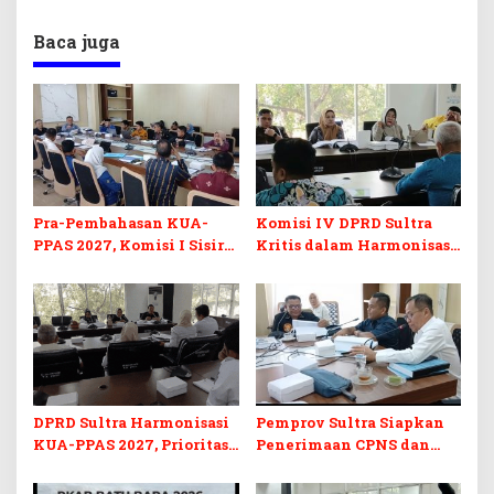
Baca juga
Pra-Pembahasan KUA-
Komisi IV DPRD Sultra
PPAS 2027, Komisi I Sisir
Kritis dalam Harmonisasi
Program Prioritas
KUA-PPAS 2027 dan
Berkelanjutan
Perubahan APBD 2026
DPRD Sultra Harmonisasi
Pemprov Sultra Siapkan
KUA-PPAS 2027, Prioritas
Penerimaan CPNS dan
Pendidikan, Kebudayaan,
PPPK 2027, DPRD Sultra
dan Pelunasan Utang
Desak Formasi Disabilitas