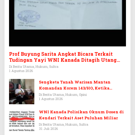
Prof Buyung Sarita Angkat Bicara Terkait
Tudingan Yayi WNI Kanada Ditagih Utang
Rp3,6 Miliar
Di Berita Utama, Hukum, Sultra
1 Agustus 2026
Sengketa Tanah Warisan Mantan
Komandan Korem 143/HO, Ketika
Warisan Menjadi Arena Pemerasan
Di Berita Utama, Hukum, Opini
1 Agustus 2026
WNI Kanada Polisikan Oknum Dosen di
Kendari Terkait Aset Puluhan Miliar
Di Berita Utama, Hukum, Sultra
31 Juli 2026