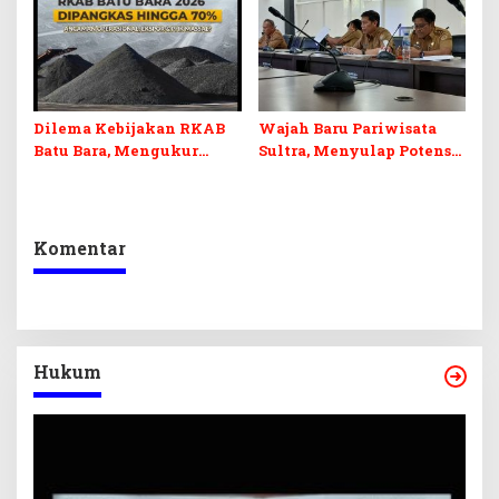
Infrastruktur
Dilema Kebijakan RKAB
Wajah Baru Pariwisata
Batu Bara, Mengukur
Sultra, Menyulap Potensi
Keseimbangan
Lokal Lewat Sentuhan
Penerimaan Negara dan
Digital dan Penguatan
Kepastian Investasi
Ekraf
Komentar
Hukum