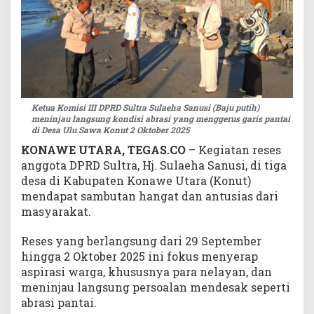
b
r
a
s
i
P
a
Ketua Komisi III DPRD Sultra Sulaeha Sanusi (Baju putih)
n
meninjau langsung kondisi abrasi yang menggerus garis pantai
t
di Desa Ulu Sawa Konut 2 Oktober 2025
a
KONAWE UTARA, TEGAS.CO
– Kegiatan reses
i
anggota DPRD Sultra, Hj. Sulaeha Sanusi, di tiga
d
desa di Kabupaten Konawe Utara (Konut)
i
mendapat sambutan hangat dan antusias dari
U
l
masyarakat.
u
S
Reses yang berlangsung dari 29 September
a
hingga 2 Oktober 2025 ini fokus menyerap
w
aspirasi warga, khususnya para nelayan, dan
a
meninjau langsung persoalan mendesak seperti
J
abrasi pantai.
a