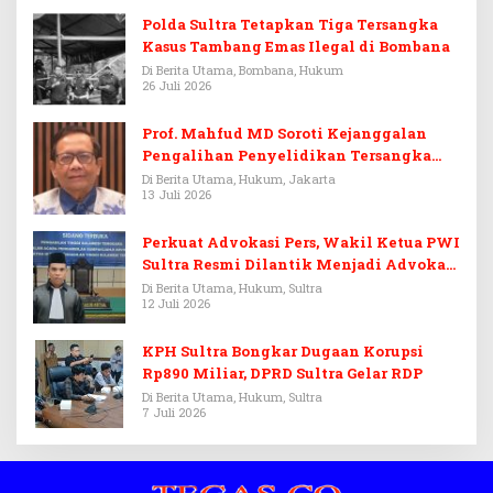
Polda Sultra Tetapkan Tiga Tersangka
Kasus Tambang Emas Ilegal di Bombana
Di Berita Utama, Bombana, Hukum
26 Juli 2026
Prof. Mahfud MD Soroti Kejanggalan
Pengalihan Penyelidikan Tersangka
Febrie Adriansyah
Di Berita Utama, Hukum, Jakarta
13 Juli 2026
Perkuat Advokasi Pers, Wakil Ketua PWI
Sultra Resmi Dilantik Menjadi Advokat
PERADI
Di Berita Utama, Hukum, Sultra
12 Juli 2026
KPH Sultra Bongkar Dugaan Korupsi
Rp890 Miliar, DPRD Sultra Gelar RDP
Di Berita Utama, Hukum, Sultra
7 Juli 2026