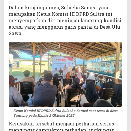
d
Dalam kunjungannya, Sulaeha Sanusi yang
i
merupakan Ketua Komisi III DPRD Sultra ini
P
menyempatkan diri meninjau langsung kondisi
e
abrasi yang menggerus garis pantai di Desa Ulu
r
h
Sawa.
a
t
i
a
n
Ketua Komisi III DPRD Sultra Sulaeha Sanusi saat reses di desa
Tanjung pada Kamis 2 Oktober 2025
Kerusakan tersebut menjadi perhatian serius
mengingat dampaknya terhadap lingkungan