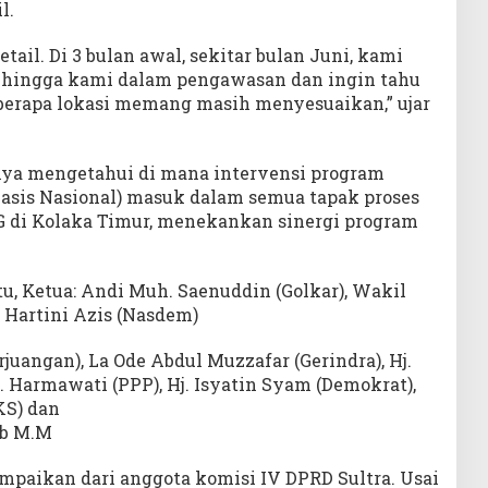
l.
ail. Di 3 bulan awal, sekitar bulan Juni, kami
sehingga kami dalam pengawasan dan ingin tahu
berapa lokasi memang masih menyesuaikan,” ujar
nya mengetahui di mana intervensi program
basis Nasional) masuk dalam semua tapak proses
 di Kolaka Timur, menekankan sinergi program
tu, Ketua: Andi Muh. Saenuddin (Golkar), Wakil
: Hartini Azis (Nasdem)
rjuangan), La Ode Abdul Muzzafar (Gerindra), Hj.
 Harmawati (PPP), Hj. Isyatin Syam (Demokrat),
KS) dan
ib M.M
mpaikan dari anggota komisi IV DPRD Sultra. Usai