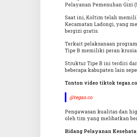
o
Pelayanan Pemenuhan Gizi (
l
t
Saat ini, Koltim telah memili
i
Kecamatan Ladongi, yang me
m
bergizi gratis.
,
I
Terkait pelaksanaan program
n
Tipe B memiliki peran krusi
i
P
Struktur Tipe B ini terdiri d
e
n
beberapa kabupaten lain sepe
j
e
Tonton video tiktok tegas.co
l
a
@tegas.co
s
a
Pengawasan kualitas dan hig
n
oleh tim yang melibatkan ber
K
o
m
Bidang Pelayanan Kesehata
i