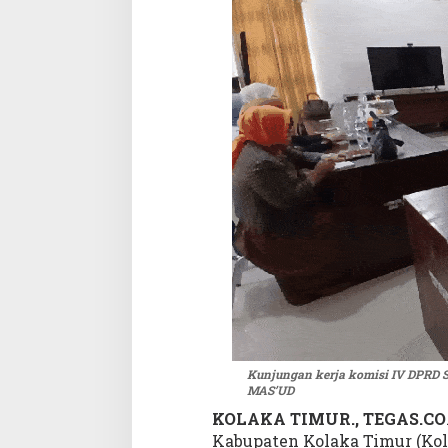
a
s
d
a
n
K
u
a
l
i
t
a
s
P
a
n
g
a
n
Kunjungan kerja komisi IV DPRD Su
MAS’UD
d
i
KOLAKA TIMUR., TEGAS.CO
K
Kabupaten Kolaka Timur (Kol