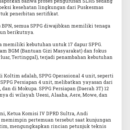
elaporkan bahwa proses pengurusan SLHS sedang
speksi kesehatan lingkungan dari Puskesmas
uk penerbitan sertifikat.
nis BPN, semua SPPG diwajibkan memiliki tenaga
un berikutnya.
a memiliki kebutuhan untuk 17 dapur SPPG.
am BGM (Bantuan Gizi Masyarakat) dan fokus
rluar, Tertinggal), terjadi penambahan kebutuhan
di Koltim adalah, SPPG Operasional 4 unit, seperti
SPPG Persiapan 4 unit, melibatkan yayasan dari
o, dan di Mokupa. SPPG Persiapan (Daerah 3T) 12
tnya di wilayah Ueesi, Alaaha, Aere, Mowe, dan
, Ketua Komisi IV DPRD Sultra, Andi
memimpin pertemuan tersebut saat kunjungan
ltim, mengungkapkan rincian petunjuk teknis