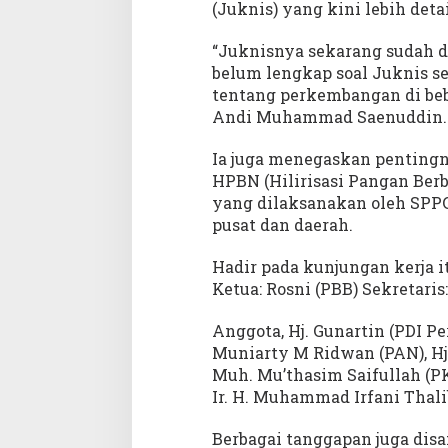
(Juknis) yang kini lebih detai
“Juknisnya sekarang sudah det
belum lengkap soal Juknis 
tentang perkembangan di be
Andi Muhammad Saenuddin.
Ia juga menegaskan penting
HPBN (Hilirisasi Pangan Ber
yang dilaksanakan oleh SPPG
pusat dan daerah.
Hadir pada kunjungan kerja i
Ketua: Rosni (PBB) Sekretaris
Anggota, Hj. Gunartin (PDI Pe
Muniarty M Ridwan (PAN), Hj.
Muh. Mu’thasim Saifullah (P
Ir. H. Muhammad Irfani Thal
Berbagai tanggapan juga disa