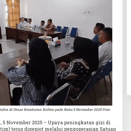
ltra di Dinas Kesehatan Koltim pada Rabu 5 November 2025 Foto:
., 5 November 2025 – Upaya peningkatan gizi di
tim) terus digenjot melalui pengoperasian Satuan