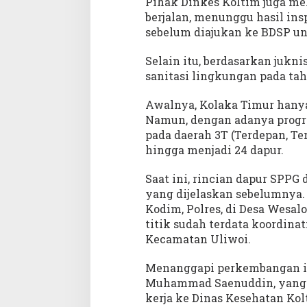
Pihak Dinkes Koltim juga m
berjalan, menunggu hasil in
sebelum diajukan ke BDSP unt
Selain itu, berdasarkan juk
sanitasi lingkungan pada tah
Awalnya, Kolaka Timur hany
Namun, dengan adanya progr
pada daerah 3T (Terdepan, Te
hingga menjadi 24 dapur.
Saat ini, rincian dapur SPPG 
yang dijelaskan sebelumnya. 
Kodim, Polres, di Desa Wesal
titik sudah terdata koordina
Kecamatan Uliwoi.
Menanggapi perkembangan ini
Muhammad Saenuddin, yang 
kerja ke Dinas Kesehatan Ko