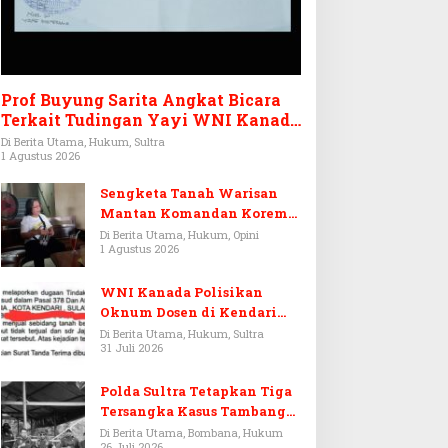
Prof Buyung Sarita Angkat Bicara
Terkait Tudingan Yayi WNI Kanada
Ditagih Utang Rp3,6 Miliar
Di Berita Utama, Hukum, Sultra
1 Agustus 2026
Sengketa Tanah Warisan
Mantan Komandan Korem
143/HO, Ketika Warisan
Di Berita Utama, Hukum, Opini
1 Agustus 2026
Menjadi Arena Pemerasan
WNI Kanada Polisikan
Oknum Dosen di Kendari
Terkait Aset Puluhan Miliar
Di Berita Utama, Hukum, Sultra
31 Juli 2026
Polda Sultra Tetapkan Tiga
Tersangka Kasus Tambang
Emas Ilegal di Bombana
Di Berita Utama, Bombana, Hukum
26 Juli 2026