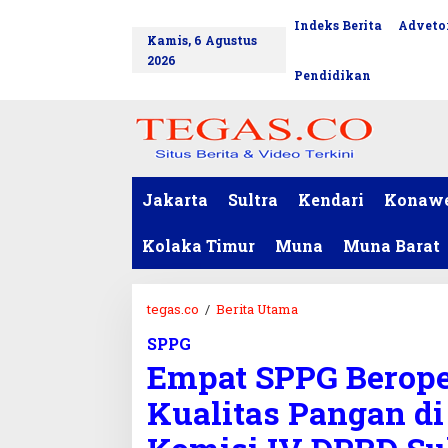
L
Indeks Berita
Advetor
tutup
e
Kamis, 6 Agustus
w
2026
a
Pendidikan
t
i
k
e
k
o
Jakarta
Sultra
Kendari
Konaw
n
t
Kolaka Timur
Muna
Muna Barat
e
n
tegas.co
/
Berita Utama
E
m
SPPG
p
Empat SPPG Beroper
a
t
Kualitas Pangan di 
S
P