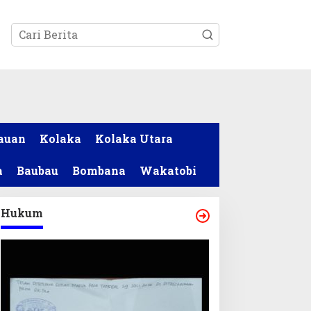
tutup
auan
Kolaka
Kolaka Utara
a
Baubau
Bombana
Wakatobi
Hukum