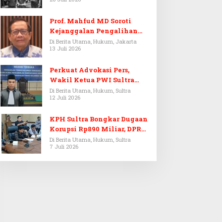
Prof. Mahfud MD Soroti
Kejanggalan Pengalihan
Penyelidikan Tersangka
Di Berita Utama, Hukum, Jakarta
13 Juli 2026
Febrie Adriansyah
Perkuat Advokasi Pers,
Wakil Ketua PWI Sultra
Resmi Dilantik Menjadi
Di Berita Utama, Hukum, Sultra
12 Juli 2026
Advokat PERADI
KPH Sultra Bongkar Dugaan
Korupsi Rp890 Miliar, DPRD
Sultra Gelar RDP
Di Berita Utama, Hukum, Sultra
7 Juli 2026