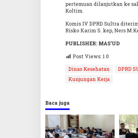
pertemuan dilanjutkan ke sa
Koltim.
Komis IV DPRD Sultra diterim
Risko Karim S. kep, Ners M.
PUBLISHER: MAS’UD
Post Views: 1
0
Dinas Kesehatan
DPRD S
Kunjungan Kerja
Baca juga