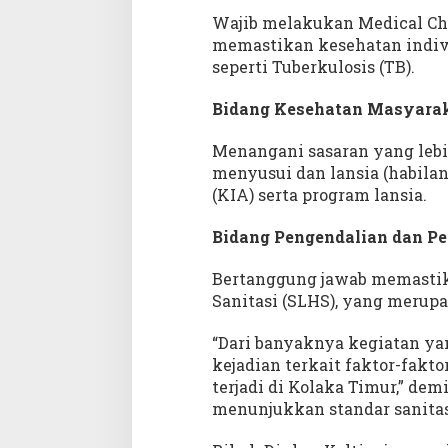
s
Wajib melakukan Medical Ch
i
memastikan kesehatan indivi
I
seperti Tuberkulosis (TB).
V
D
Bidang Kesehatan Masyarak
P
R
Menangani sasaran yang lebih
D
menyusui dan lansia (habilan
S
(KIA) serta program lansia.
u
l
Bidang Pengendalian dan Pe
t
r
Bertanggung jawab memastika
a
Sanitasi (SLHS), yang merupa
“Dari banyaknya kegiatan ya
kejadian terkait faktor-fakt
terjadi di Kolaka Timur,” de
menunjukkan standar sanitasi