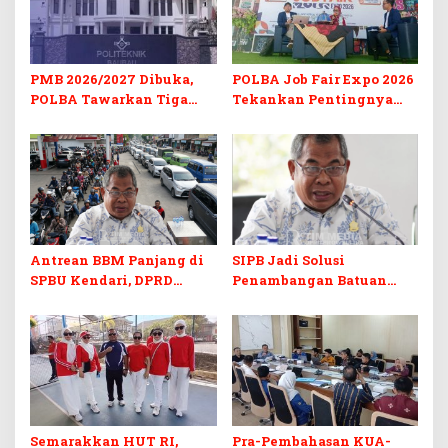
PMB 2026/2027 Dibuka,
POLBA Job Fair Expo 2026
POLBA Tawarkan Tiga
Tekankan Pentingnya
Prodi Baru dan Program
Skill dan Sertifikasi di Era
Kuliah Gratis
Digital
Antrean BBM Panjang di
SIPB Jadi Solusi
SPBU Kendari, DPRD
Penambangan Batuan
Sultra Duga Sistem
Komoditas ex-Golongan C
Barcode Curang
di Sultra
Semarakkan HUT RI,
Pra-Pembahasan KUA-