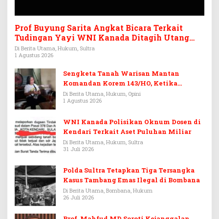
Prof Buyung Sarita Angkat Bicara Terkait
Tudingan Yayi WNI Kanada Ditagih Utang
Rp3,6 Miliar
Di Berita Utama, Hukum, Sultra
1 Agustus 2026
Sengketa Tanah Warisan Mantan
Komandan Korem 143/HO, Ketika
Warisan Menjadi Arena Pemerasan
Di Berita Utama, Hukum, Opini
1 Agustus 2026
WNI Kanada Polisikan Oknum Dosen di
Kendari Terkait Aset Puluhan Miliar
Di Berita Utama, Hukum, Sultra
31 Juli 2026
Polda Sultra Tetapkan Tiga Tersangka
Kasus Tambang Emas Ilegal di Bombana
Di Berita Utama, Bombana, Hukum
26 Juli 2026
Prof. Mahfud MD Soroti Kejanggalan