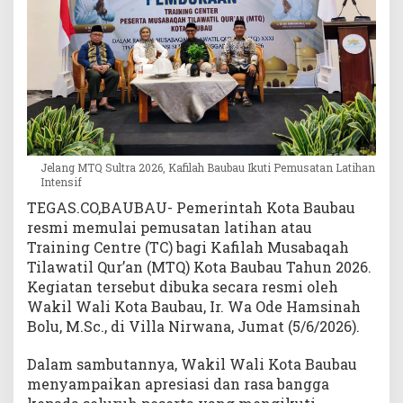
e
m
u
s
a
t
a
n
L
Jelang MTQ Sultra 2026, Kafilah Baubau Ikuti Pemusatan Latihan
a
Intensif
t
TEGAS.CO,BAUBAU- Pemerintah Kota Baubau
i
resmi memulai pemusatan latihan atau
h
Training Centre (TC) bagi Kafilah Musabaqah
a
Tilawatil Qur’an (MTQ) Kota Baubau Tahun 2026.
n
Kegiatan tersebut dibuka secara resmi oleh
I
Wakil Wali Kota Baubau, Ir. Wa Ode Hamsinah
n
t
Bolu, M.Sc., di Villa Nirwana, Jumat (5/6/2026).
e
n
Dalam sambutannya, Wakil Wali Kota Baubau
s
menyampaikan apresiasi dan rasa bangga
i