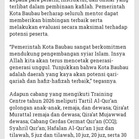
terlibat dalam pembinaan kafilah. Pemerintah
Kota Baubau berharap seluruh mentor dapat
memberikan bimbingan terbaik serta
melakukan evaluasi secara maksimal terhadap
potensi peserta.
“Pemerintah Kota Baubau sangat berkomitmen
mendukung pengembangan syiar Islam. Insya
Allah kita akan terus mencetak generasi-
generasi unggul. Tunjukkan bahwa Kota Baubau
adalah daerah yang kaya akan potensi qari-
qariah dan hafiz-hafizah terbaik,” tegasnya.
Adapun cabang yang mengikuti Training
Centre tahun 2026 meliputi Tartil Al-Qur’an
golongan anak-anak, remaja, dan dewasa; Qira’at
Murattal remaja dan dewasa; Qira’at Mujawwad
dewasa; Cabang Cerdas Cermat Qur’an (CCQ);
Syahril Qur’an; Hafalan Al-Qur’an 1 juz dan
tilawah, 5 juz dan tilawah, 10 juz, 20 juz, serta 30