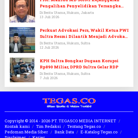
Pengalihan Penyelidikan Tersangka
Febrie Adriansyah
Di Berita Utama, Hukum, Jakarta
13 Juli 2026
Perkuat Advokasi Pers, Wakil Ketua PWI
Sultra Resmi Dilantik Menjadi Advokat
PERADI
Di Berita Utama, Hukum, Sultra
12 Juli 2026
KPH Sultra Bongkar Dugaan Korupsi
Rp890 Miliar, DPRD Sultra Gelar RDP
Di Berita Utama, Hukum, Sultra
7 Juli 2026
Copyright © 2014 - 2026 PT. TEGASCO MEDIA INTERNET
Kontak kami
Tim Redaksi
Tentang Tegas.co
Pedoman Media Siber
Bank Data
E-Katalog Tegas.co
Disclaimer
Karier