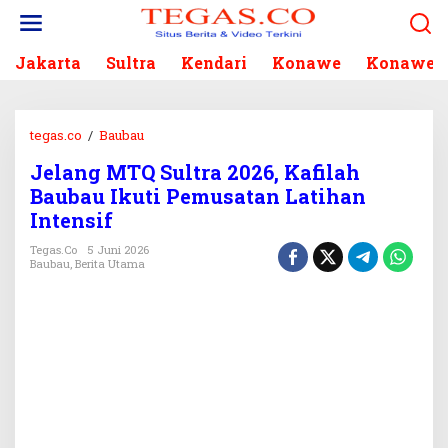
L
e
w
Jakarta
Sultra
Kendari
Konawe
Konawe S
a
t
i
k
tegas.co
/
Baubau
J
e
e
k
Jelang MTQ Sultra 2026, Kafilah
l
o
Baubau Ikuti Pemusatan Latihan
a
n
n
Intensif
t
g
e
Tegas.co
5 Juni 2026
M
Baubau
,
Berita Utama
n
T
Q
S
u
l
t
r
a
2