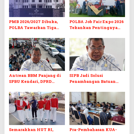
PMB 2026/2027 Dibuka,
POLBA Job Fair Expo 2026
POLBA Tawarkan Tiga
Tekankan Pentingnya
Prodi Baru dan Program
Skill dan Sertifikasi di Era
Kuliah Gratis
Digital
Antrean BBM Panjang di
SIPB Jadi Solusi
SPBU Kendari, DPRD
Penambangan Batuan
Sultra Duga Sistem
Komoditas ex-Golongan C
Barcode Curang
di Sultra
Semarakkan HUT RI,
Pra-Pembahasan KUA-