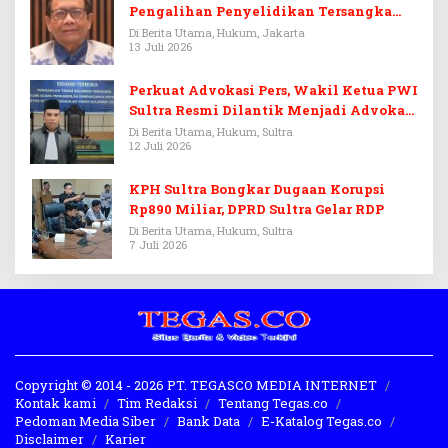
Pengalihan Penyelidikan Tersangka
Febrie Adriansyah
Di Berita Utama, Hukum, Jakarta
13 Juli 2026
Perkuat Advokasi Pers, Wakil Ketua PWI
Sultra Resmi Dilantik Menjadi Advokat
PERADI
Di Berita Utama, Hukum, Sultra
12 Juli 2026
KPH Sultra Bongkar Dugaan Korupsi
Rp890 Miliar, DPRD Sultra Gelar RDP
Di Berita Utama, Hukum, Sultra
7 Juli 2026
Copyright © 2014 - 2026 PT. TEGASCO MEDIA INTERNET
Kontak kami
Tim Redaksi
Tentang Tegas.co
Pedoman Media Siber
Bank Data
E-Katalog Tegas.co
Disclaimer
Karier