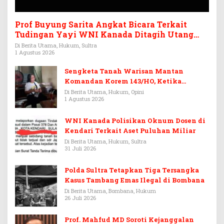
Prof Buyung Sarita Angkat Bicara Terkait
Tudingan Yayi WNI Kanada Ditagih Utang
Rp3,6 Miliar
Di Berita Utama, Hukum, Sultra
1 Agustus 2026
Sengketa Tanah Warisan Mantan
Komandan Korem 143/HO, Ketika
Warisan Menjadi Arena Pemerasan
Di Berita Utama, Hukum, Opini
1 Agustus 2026
WNI Kanada Polisikan Oknum Dosen di
Kendari Terkait Aset Puluhan Miliar
Di Berita Utama, Hukum, Sultra
31 Juli 2026
Polda Sultra Tetapkan Tiga Tersangka
Kasus Tambang Emas Ilegal di Bombana
Di Berita Utama, Bombana, Hukum
26 Juli 2026
Prof. Mahfud MD Soroti Kejanggalan