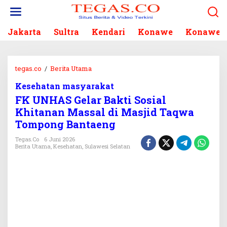
L
e
w
Jakarta
Sultra
Kendari
Konawe
Konawe S
a
t
i
k
tegas.co
/
Berita Utama
F
e
K
k
Kesehatan masyarakat
U
o
FK UNHAS Gelar Bakti Sosial
N
n
H
Khitanan Massal di Masjid Taqwa
t
A
Tompong Bantaeng
e
S
n
G
Tegas.co
6 Juni 2026
Berita Utama
,
Kesehatan
,
Sulawesi Selatan
e
l
a
r
B
a
k
t