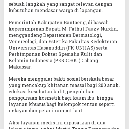
n
sebuah langkah yang sangat relevan dengan
g
kebutuhan mendasar warga di lapangan.
Pemerintah Kabupaten Bantaeng, di bawah
kepemimpinan Bupati M. Fathul Fauzy Nurdin,
menggandeng Departemen Dermatologi,
Venereologi, dan Estetika Fakultas Kedokteran
Universitas Hasanuddin (FK UNHAS) serta
Perhimpunan Dokter Spesialis Kulit dan
Kelamin Indonesia (PERDOSKI) Cabang
Makassar.
Mereka menggelar bakti sosial berskala besar
yang mencakup khitanan massal bagi 200 anak,
edukasi kesehatan kulit, penyuluhan
penggunaan kosmetik bagi kaum ibu, hingga
layanan khusus bagi kelompok rentan seperti
nelayan dan petani rumput laut.
Aksi layanan medis ini dipusatkan di dua
lokasi utama, yakni Masjid Taqwa Tompong dan