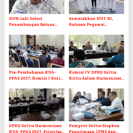
SIPB Jadi Solusi
Semarakkan HUT RI,
Penambangan Batuan
Ratusan Pegawai
Komoditas ex-Golongan C
Sekretariat DPRD Sultra
di Sultra
Ikuti Lomba Bola Gotong
Pra-Pembahasan KUA-
Komisi IV DPRD Sultra
PPAS 2027, Komisi I Sisir
Kritis dalam Harmonisasi
Program Prioritas
KUA-PPAS 2027 dan
Berkelanjutan
Perubahan APBD 2026
DPRD Sultra Harmonisasi
Pemprov Sultra Siapkan
KUA-PPAS 2027, Prioritas
Penerimaan CPNS dan