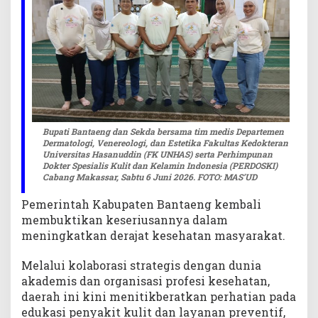
g
i
L
i
n
t
a
s
S
Bupati Bantaeng dan Sekda bersama tim medis Departemen
e
Dermatologi, Venereologi, dan Estetika Fakultas Kedokteran
Universitas Hasanuddin (FK UNHAS) serta Perhimpunan
k
Dokter Spesialis Kulit dan Kelamin Indonesia (PERDOSKI)
t
Cabang Makassar, Sabtu 6 Juni 2026. FOTO: MAS’UD
o
r
Pemerintah Kabupaten Bantaeng kembali
d
membuktikan keseriusannya dalam
i
meningkatkan derajat kesehatan masyarakat.
B
a
Melalui kolaborasi strategis dengan dunia
n
akademis dan organisasi profesi kesehatan,
t
daerah ini kini menitikberatkan perhatian pada
a
edukasi penyakit kulit dan layanan preventif,
e