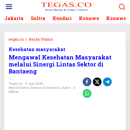
L
e
w
Jakarta
Sultra
Kendari
Konawe
Konawe S
a
t
i
k
tegas.co
/
Berita Utama
M
e
e
k
Kesehatan masyarakat
n
o
Mengawal Kesehatan Masyarakat
g
n
a
melalui Sinergi Lintas Sektor di
t
w
Bantaeng
e
a
n
l
Tegas.co
6 Juni 2026
K
Berita Utama
,
Feature
,
Kesehatan
,
Sultra
0
e
Dilihat
s
e
h
a
t
a