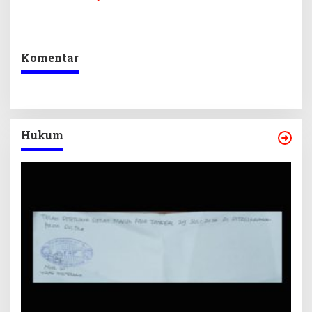
Pendidikan, Kebudayaan,
PPPK 2027, DPRD Sultra
dan Pelunasan Utang
Desak Formasi Disabilitas
Infrastruktur
Komentar
Hukum