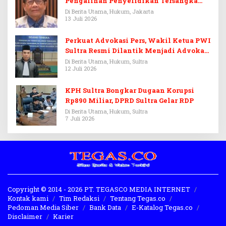
Pengalihan Penyelidikan Tersangka
Febrie Adriansyah
Di Berita Utama, Hukum, Jakarta
13 Juli 2026
Perkuat Advokasi Pers, Wakil Ketua PWI
Sultra Resmi Dilantik Menjadi Advokat
PERADI
Di Berita Utama, Hukum, Sultra
12 Juli 2026
KPH Sultra Bongkar Dugaan Korupsi
Rp890 Miliar, DPRD Sultra Gelar RDP
Di Berita Utama, Hukum, Sultra
7 Juli 2026
Copyright © 2014 - 2026 PT. TEGASCO MEDIA INTERNET
Kontak kami
Tim Redaksi
Tentang Tegas.co
Pedoman Media Siber
Bank Data
E-Katalog Tegas.co
Disclaimer
Karier