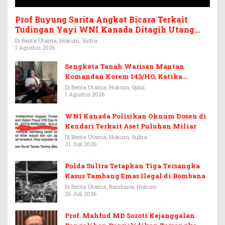
Prof Buyung Sarita Angkat Bicara Terkait
Tudingan Yayi WNI Kanada Ditagih Utang
Rp3,6 Miliar
Di Berita Utama, Hukum, Sultra
1 Agustus 2026
Sengketa Tanah Warisan Mantan
Komandan Korem 143/HO, Ketika
Warisan Menjadi Arena Pemerasan
Di Berita Utama, Hukum, Opini
1 Agustus 2026
WNI Kanada Polisikan Oknum Dosen di
Kendari Terkait Aset Puluhan Miliar
Di Berita Utama, Hukum, Sultra
31 Juli 2026
Polda Sultra Tetapkan Tiga Tersangka
Kasus Tambang Emas Ilegal di Bombana
Di Berita Utama, Bombana, Hukum
26 Juli 2026
Prof. Mahfud MD Soroti Kejanggalan