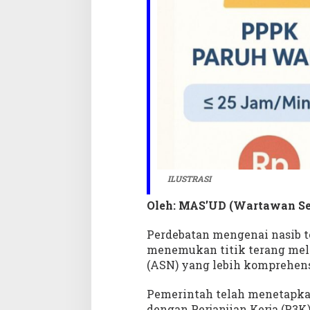
t
u
ILUSTRASI
Oleh: MAS’UD (Wartawan S
Perdebatan mengenai nasib t
menemukan titik terang mel
(ASN) yang lebih komprehens
Pemerintah telah menetapka
dengan Perjanjian Kerja (P3K