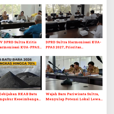
V DPRD Sultra Kritis
DPRD Sultra Harmonisasi KUA-
armonisasi KUA-PPAS
PPAS 2027, Prioritas
n Perubahan APBD 2026
Pendidikan, Kebudayaan, dan
Pelunasan Utang Infrastruktur
Kebijakan RKAB Batu
Wajah Baru Pariwisata Sultra,
engukur Keseimbangan
Menyulap Potensi Lokal Lewat
aan Negara dan
Sentuhan Digital dan
n Investasi
Penguatan Ekraf