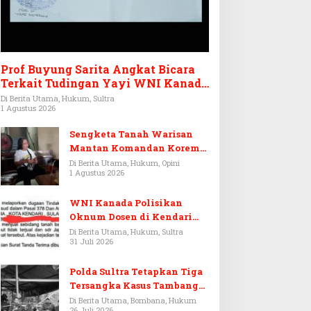
Prof Buyung Sarita Angkat Bicara
Terkait Tudingan Yayi WNI Kanada
Ditagih Utang Rp3,6 Miliar
Di Berita Utama, Hukum, Sultra
1 Agustus 2026
Sengketa Tanah Warisan
Mantan Komandan Korem
143/HO, Ketika Warisan
Di Berita Utama, Hukum, Opini
1 Agustus 2026
Menjadi Arena Pemerasan
WNI Kanada Polisikan
Oknum Dosen di Kendari
Terkait Aset Puluhan Miliar
Di Berita Utama, Hukum, Sultra
31 Juli 2026
Polda Sultra Tetapkan Tiga
Tersangka Kasus Tambang
Emas Ilegal di Bombana
Di Berita Utama, Bombana, Hukum
26 Juli 2026