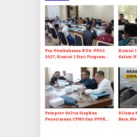
Pra-Pembahasan KUA-PPAS
Komisi I
2027, Komisi I Sisir Program
dalam H
Prioritas Berkelanjutan
2027 da
Pemprov Sultra Siapkan
Dilema 
Penerimaan CPNS dan PPPK
Bara, M
2027, DPRD Sultra Desak
Penerim
Formasi Disabilitas
Kepastia