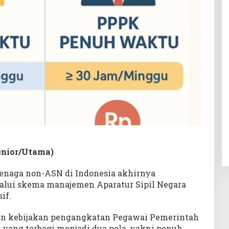
enior/Utama)
enaga non-ASN di Indonesia akhirnya
alui skema manajemen Aparatur Sipil Negara
if.
n kebijakan pengangkatan Pegawai Pemerintah
) yang terbagi menjadi dua pola, yakni penuh