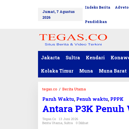
L
Indeks Berita
Adveto
tutup
e
Jumat, 7 Agustus
w
2026
a
Pendidikan
t
i
k
e
k
o
Jakarta
Sultra
Kendari
Konaw
n
t
Kolaka Timur
Muna
Muna Barat
e
n
tegas.co
/
Berita Utama
A
n
Paruh Waktu
,
Penuh waktu
,
PPPK
t
Antara P3K Penuh
a
r
a
Tegas.co
13 Juni 2026
Berita Utama
,
Sultra
0 Dilihat
P