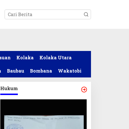
tutup
auan
Kolaka
Kolaka Utara
a
Baubau
Bombana
Wakatobi
Hukum