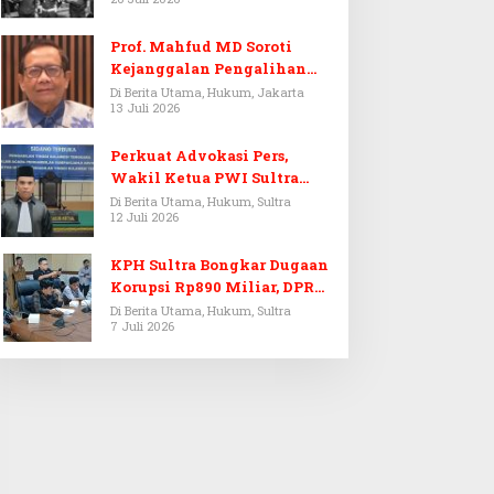
Prof. Mahfud MD Soroti
Kejanggalan Pengalihan
Penyelidikan Tersangka
Di Berita Utama, Hukum, Jakarta
13 Juli 2026
Febrie Adriansyah
Perkuat Advokasi Pers,
Wakil Ketua PWI Sultra
Resmi Dilantik Menjadi
Di Berita Utama, Hukum, Sultra
12 Juli 2026
Advokat PERADI
KPH Sultra Bongkar Dugaan
Korupsi Rp890 Miliar, DPRD
Sultra Gelar RDP
Di Berita Utama, Hukum, Sultra
7 Juli 2026