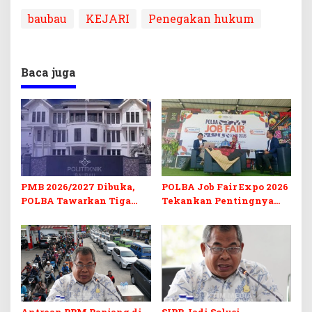
baubau
KEJARI
Penegakan hukum
Baca juga
PMB 2026/2027 Dibuka,
POLBA Job Fair Expo 2026
POLBA Tawarkan Tiga
Tekankan Pentingnya
Prodi Baru dan Program
Skill dan Sertifikasi di Era
Kuliah Gratis
Digital