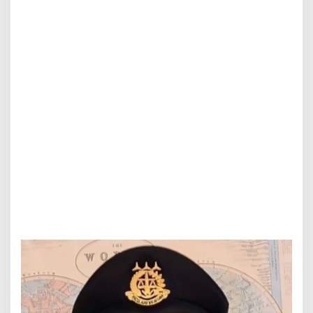
j
i
:
P
e
n
e
g
a
k
a
n
H
u
k
u
m
H
a
r
u
s
A