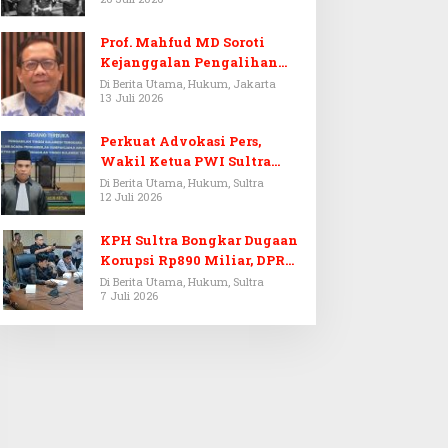
Prof. Mahfud MD Soroti
Kejanggalan Pengalihan
Penyelidikan Tersangka
Di Berita Utama, Hukum, Jakarta
13 Juli 2026
Febrie Adriansyah
Perkuat Advokasi Pers,
Wakil Ketua PWI Sultra
Resmi Dilantik Menjadi
Di Berita Utama, Hukum, Sultra
12 Juli 2026
Advokat PERADI
KPH Sultra Bongkar Dugaan
Korupsi Rp890 Miliar, DPRD
Sultra Gelar RDP
Di Berita Utama, Hukum, Sultra
7 Juli 2026