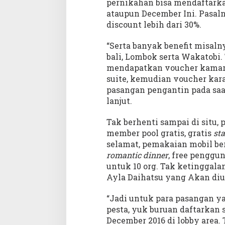
pernikahan bisa mendaftark
ataupun December Ini. Pasal
discount lebih dari 30%.
“Serta banyak benefit misal
bali, Lombok serta Wakatobi. 
mendapatkan voucher kamar p
suite, kemudian voucher kara
pasangan pengantin pada saat 
lanjut.
Tak berhenti sampai di situ,
member pool gratis, gratis
sta
selamat, pemakaian mobil ber
romantic dinner
, free penggu
untuk 10 org. Tak ketingga
Ayla Daihatsu yang Akan diu
“Jadi untuk para pasangan
pesta, yuk buruan daftarkan s
December 2016 di lobby area. 