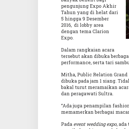
n
pengunjung Expo Akhir
e
Tahun yang di helat dari
f
5 hingga 9 Desember
i
2016, di lobby area
t
dengan tema Clarion
d
Expo.
i
E
Dalam rangkaian acara
x
tersebut akan dibuka berbag
p
o
performance, serta tari samb
A
k
Mitha, Public Relation Grand
h
dibuka pada jam 1 siang. Tid
i
bakal turut meramaikan acara
r
dan peragawati Sultra.
T
a
“Ada juga penampilan fashio
h
memamerkan berbagai macam 
u
n
Pada
event wedding expo
, ad