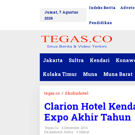
L
Indeks Berita
Adveto
tutup
e
Jumat, 7 Agustus
w
2026
a
Pendidikan
t
i
k
e
k
o
Jakarta
Sultra
Kendari
Konaw
n
t
Kolaka Timur
Muna
Muna Barat
e
n
tegas.co
/
Ekobishotel
C
l
Clarion Hotel Kend
a
r
Expo Akhir Tahun
i
o
Tegas.co
4 Desember 2016
n
Ekobishotel
,
Sultra
0 Dilihat