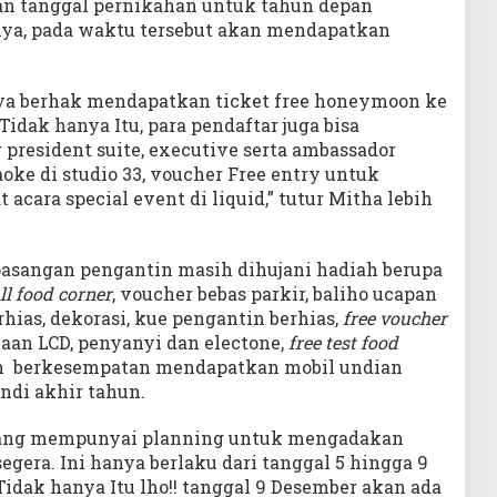
an tanggal pernikahan untuk tahun depan
nya, pada waktu tersebut akan mendapatkan
nya berhak mendapatkan ticket free honeymoon ke
Tidak hanya Itu, para pendaftar juga bisa
resident suite, executive serta ambassador
oke di studio 33, voucher Free entry untuk
acara special event di liquid,” tutur Mitha lebih
 pasangan pengantin masih dihujani hadiah berupa
ll food corner
, voucher bebas parkir, baliho ucapan
hias, dekorasi, kue pengantin berhias,
free voucher
naan LCD, penyanyi dan electone,
free test food
lan berkesempatan mendapatkan mobil undian
ndi akhir tahun.
 yang mempunyai planning untuk mengadakan
egera. Ini hanya berlaku dari tanggal 5 hingga 9
Tidak hanya Itu lho!! tanggal 9 Desember akan ada