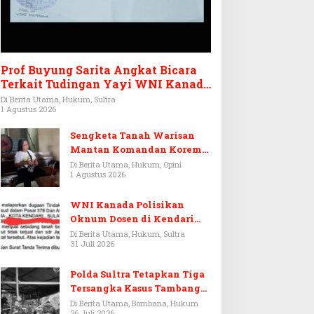
Prof Buyung Sarita Angkat Bicara
Terkait Tudingan Yayi WNI Kanada
Ditagih Utang Rp3,6 Miliar
Di Berita Utama, Hukum, Sultra
1 Agustus 2026
Sengketa Tanah Warisan
Mantan Komandan Korem
143/HO, Ketika Warisan
Di Berita Utama, Hukum, Opini
1 Agustus 2026
Menjadi Arena Pemerasan
WNI Kanada Polisikan
Oknum Dosen di Kendari
Terkait Aset Puluhan Miliar
Di Berita Utama, Hukum, Sultra
31 Juli 2026
Polda Sultra Tetapkan Tiga
Tersangka Kasus Tambang
Emas Ilegal di Bombana
Di Berita Utama, Bombana, Hukum
26 Juli 2026