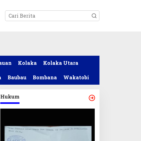
tutup
auan
Kolaka
Kolaka Utara
a
Baubau
Bombana
Wakatobi
Hukum