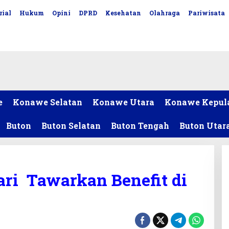
rial
Hukum
Opini
DPRD
Kesehatan
Olahraga
Pariwisata
e
Konawe Selatan
Konawe Utara
Konawe Kepul
Buton
Buton Selatan
Buton Tengah
Buton Utar
ari Tawarkan Benefit di