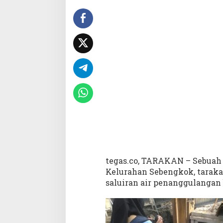
r
g
a
T
e
m
u
k
a
n
S
e
b
u
a
h
tegas.co, TARAKAN – Sebuah 
B
o
Kelurahan Sebengkok, taraka
m
saluiran air penanggulangan 
R
o
k
e