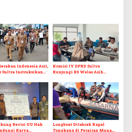
erakan Indonesia Asri,
Komisi IV DPRD Sultra
 Sultra Instruksikan
Kunjungi RS Welas Asih
an Baliho dan Kabel
Bandung, Metaforis Peran TPK
ut
hingga Layanan Medis
Canggih
kung Revisi UU Hak
Longboat Ditabrak Kapal
indungi Karya
Tongkang di Perairan Muna,