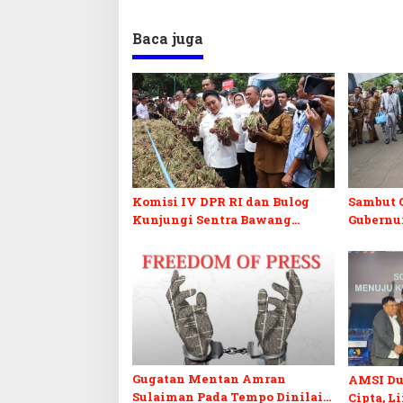
Baca juga
Komisi IV DPR RI dan Bulog
Sambut G
Kunjungi Sentra Bawang
Gubernur
Merah Brebes, Dorong Peluang
Penertib
Ekspor
Semraw
Gugatan Mentan Amran
AMSI Du
Sulaiman Pada Tempo Dinilai
Cipta, L