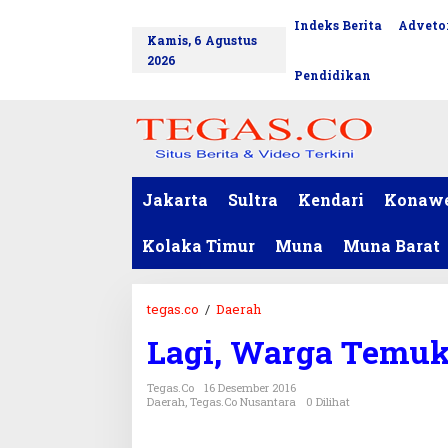
L
Indeks Berita
Advetor
tutup
e
Kamis, 6 Agustus
w
2026
a
Pendidikan
t
i
k
e
k
o
Jakarta
Sultra
Kendari
Konaw
n
t
Kolaka Timur
Muna
Muna Barat
e
n
tegas.co
/
Daerah
L
a
Lagi, Warga Temu
g
i
Tegas.co
16 Desember 2016
,
Daerah
,
Tegas.co Nusantara
0 Dilihat
W
a