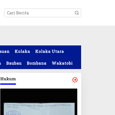
tutup
auan
Kolaka
Kolaka Utara
a
Baubau
Bombana
Wakatobi
Hukum