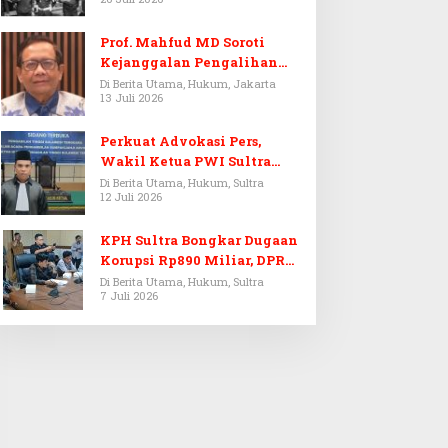
Prof. Mahfud MD Soroti
Kejanggalan Pengalihan
Penyelidikan Tersangka
Di Berita Utama, Hukum, Jakarta
13 Juli 2026
Febrie Adriansyah
Perkuat Advokasi Pers,
Wakil Ketua PWI Sultra
Resmi Dilantik Menjadi
Di Berita Utama, Hukum, Sultra
12 Juli 2026
Advokat PERADI
KPH Sultra Bongkar Dugaan
Korupsi Rp890 Miliar, DPRD
Sultra Gelar RDP
Di Berita Utama, Hukum, Sultra
7 Juli 2026