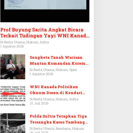
Prof Buyung Sarita Angkat Bicara
Terkait Tudingan Yayi WNI Kanada
Ditagih Utang Rp3,6 Miliar
Di Berita Utama, Hukum, Sultra
1 Agustus 2026
Sengketa Tanah Warisan
Mantan Komandan Korem
143/HO, Ketika Warisan
Di Berita Utama, Hukum, Opini
1 Agustus 2026
Menjadi Arena Pemerasan
WNI Kanada Polisikan
Oknum Dosen di Kendari
Terkait Aset Puluhan Miliar
Di Berita Utama, Hukum, Sultra
31 Juli 2026
Polda Sultra Tetapkan Tiga
Tersangka Kasus Tambang
Emas Ilegal di Bombana
Di Berita Utama, Bombana, Hukum
26 Juli 2026