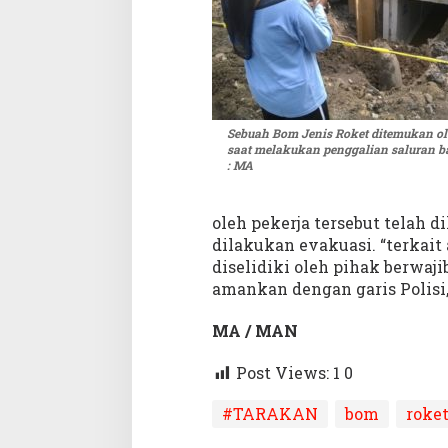
t
Sebuah Bom Jenis Roket ditemukan o
saat melakukan penggalian saluran ba
: MA
oleh pekerja tersebut telah 
dilakukan evakuasi. “terkait
diselidiki oleh pihak berwaji
amankan dengan garis Polisi,
MA / MAN
Post Views: 1
0
#TARAKAN
bom
roke