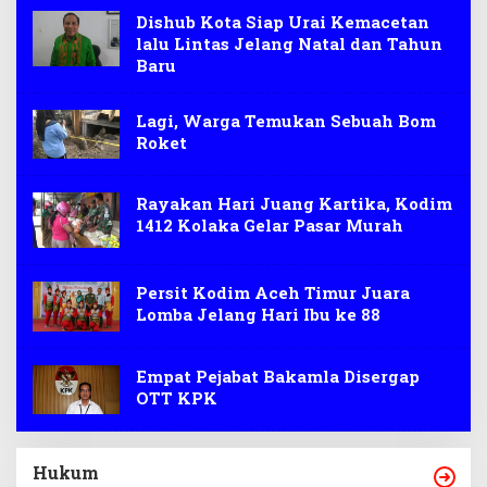
Dishub Kota Siap Urai Kemacetan
lalu Lintas Jelang Natal dan Tahun
Baru
Lagi, Warga Temukan Sebuah Bom
Roket
Rayakan Hari Juang Kartika, Kodim
1412 Kolaka Gelar Pasar Murah
Persit Kodim Aceh Timur Juara
Lomba Jelang Hari Ibu ke 88
Empat Pejabat Bakamla Disergap
OTT KPK
Hukum