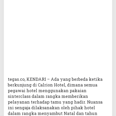
d
i
C
l
a
r
i
o
n
H
o
t
e
l
tegas.co, KENDARI – Ada yang berbeda ketika
berkunjung di Calrion Hotel, dimana semua
pegawai hotel menggunakan pakaian
sinterclass dalam rangka memberikan
pelayanan terhadap tamu yang hadir. Nuansa
ini sengaja dilaksanakan oleh pihak hotel
dalam rangka menyambut Natal dan tahun