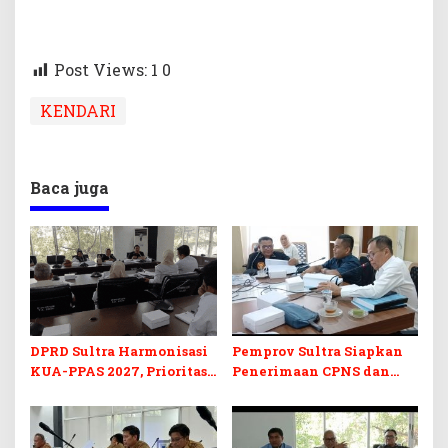
Post Views: 1
0
KENDARI
Baca juga
DPRD Sultra Harmonisasi
Pemprov Sultra Siapkan
KUA-PPAS 2027, Prioritas
Penerimaan CPNS dan
Pendidikan, Kebudayaan,
PPPK 2027, DPRD Sultra
dan Pelunasan Utang
Desak Formasi Disabilitas
Infrastruktur