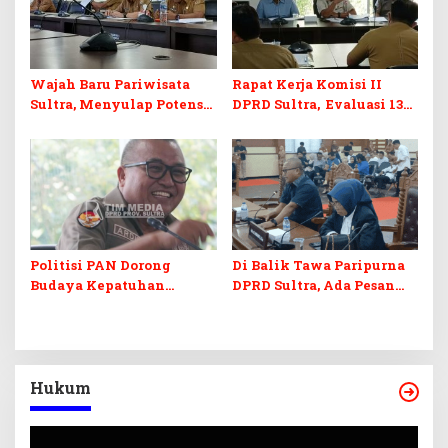
Wajah Baru Pariwisata
Rapat Kerja Komisi II
Sultra, Menyulap Potensi
DPRD Sultra, Evaluasi 13
Lokal Lewat Sentuhan
OPD
Digital dan Penguatan
Ekraf
Politisi PAN Dorong
Di Balik Tawa Paripurna
Budaya Kepatuhan
DPRD Sultra, Ada Pesan
Regulasi, Ardin: Jangan
Menohok Dr. H. Ardin Soal
Ada Lagi Rapat Batal
Nasib APBD
Karena Tidak Quorum
Hukum