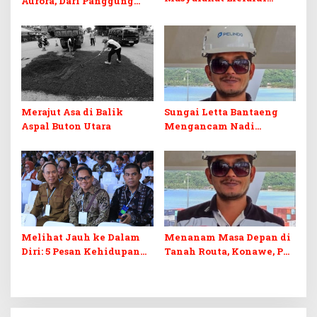
Aurora, Dari Panggung
Sinergi Lintas Sektor di
Sulawesi Tenggara
Bantaeng
Menuju Pentas Nasional
Merajut Asa di Balik
Sungai Letta Bantaeng
Aspal Buton Utara
Mengancam Nadi
Ekonomi Nelayan
Melihat Jauh ke Dalam
Menanam Masa Depan di
Diri: 5 Pesan Kehidupan
Tanah Routa, Konawe, PT
dari Gubernur Sultra
SCM Lebih dari Sekadar
Menambang