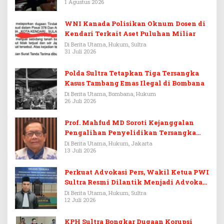
1 Agustus 2026
WNI Kanada Polisikan Oknum Dosen di
Kendari Terkait Aset Puluhan Miliar
Di Berita Utama, Hukum, Sultra
31 Juli 2026
Polda Sultra Tetapkan Tiga Tersangka
Kasus Tambang Emas Ilegal di Bombana
Di Berita Utama, Bombana, Hukum
26 Juli 2026
Prof. Mahfud MD Soroti Kejanggalan
Pengalihan Penyelidikan Tersangka
Febrie Adriansyah
Di Berita Utama, Hukum, Jakarta
13 Juli 2026
Perkuat Advokasi Pers, Wakil Ketua PWI
Sultra Resmi Dilantik Menjadi Advokat
PERADI
Di Berita Utama, Hukum, Sultra
12 Juli 2026
KPH Sultra Bongkar Dugaan Korupsi