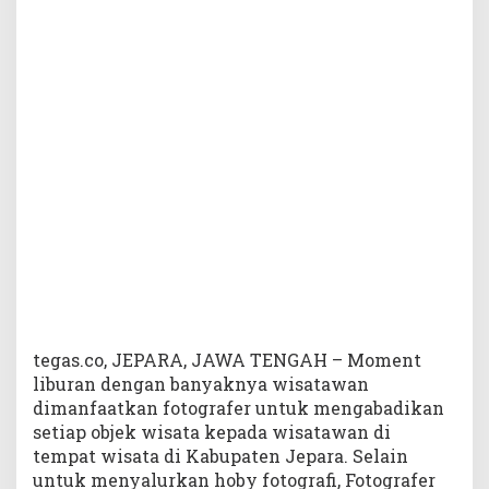
n
J
u
r
u
F
o
t
o
R
a
i
h
K
e
u
n
tegas.co, JEPARA, JAWA TENGAH – Moment
t
liburan dengan banyaknya wisatawan
u
dimanfaatkan fotografer untuk mengabadikan
n
setiap objek wisata kepada wisatawan di
g
tempat wisata di Kabupaten Jepara. Selain
a
untuk menyalurkan hoby fotografi, Fotografer
n