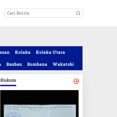
tutup
auan
Kolaka
Kolaka Utara
a
Baubau
Bombana
Wakatobi
Hukum