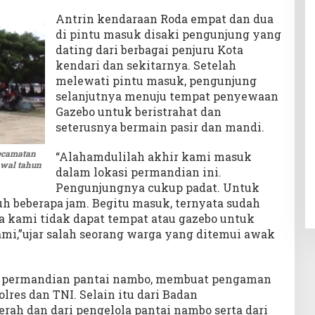
Antrin kendaraan Roda empat dan dua
di pintu masuk disaki pengunjung yang
dating dari berbagai penjuru Kota
kendari dan sekitarnya. Setelah
melewati pintu masuk, pengunjung
selanjutnya menuju tempat penyewaan
Gazebo untuk beristrahat dan
seterusnya bermain pasir dan mandi.
ecamatan
“Alahamdulilah akhir kami masuk
awal tahun
dalam lokasi permandian ini.
Pengunjungnya cukup padat. Untuk
uh beberapa jam. Begitu masuk, ternyata sudah
a kami tidak dapat tempat atau gazebo untuk
i,”ujar salah seorang warga yang ditemui awak
a permandian pantai nambo, membuat pengaman
lres dan TNI. Selain itu dari Badan
ah dan dari pengelola pantai nambo serta dari