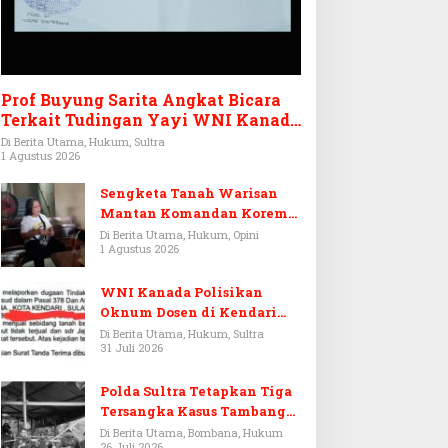
Prof Buyung Sarita Angkat Bicara
Terkait Tudingan Yayi WNI Kanada
Ditagih Utang Rp3,6 Miliar
Di Berita Utama, Hukum, Sultra
1 Agustus 2026
Sengketa Tanah Warisan
Mantan Komandan Korem
143/HO, Ketika Warisan
Di Berita Utama, Hukum, Opini
1 Agustus 2026
Menjadi Arena Pemerasan
WNI Kanada Polisikan
Oknum Dosen di Kendari
Terkait Aset Puluhan Miliar
Di Berita Utama, Hukum, Sultra
31 Juli 2026
Polda Sultra Tetapkan Tiga
Tersangka Kasus Tambang
Emas Ilegal di Bombana
Di Berita Utama, Bombana, Hukum
26 Juli 2026