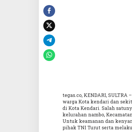
a
m
b
o
D
i
p
a
d
a
t
i
P
e
n
g
tegas.co, KENDARI, SULTRA –
u
n
warga Kota kendari dan seki
j
di Kota Kendari. Salah satun
u
kelurahan nambo, Kecamatan 
n
Untuk keamanan dan kenyam
g
pihak TNI Turut serta melak