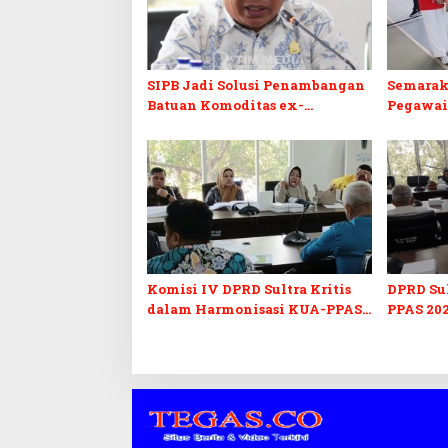
SIPB Jadi Solusi Penambangan
Semarak
Batuan Komoditas ex-
Pegawai
Golongan C di Sultra
Sultra I
Komisi IV DPRD Sultra Kritis
DPRD Su
dalam Harmonisasi KUA-PPAS
PPAS 202
2027 dan Perubahan APBD 2026
Pendidi
Pelunasa