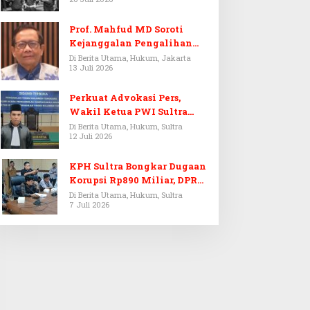
Prof. Mahfud MD Soroti
Kejanggalan Pengalihan
Penyelidikan Tersangka
Di Berita Utama, Hukum, Jakarta
13 Juli 2026
Febrie Adriansyah
Perkuat Advokasi Pers,
Wakil Ketua PWI Sultra
Resmi Dilantik Menjadi
Di Berita Utama, Hukum, Sultra
12 Juli 2026
Advokat PERADI
KPH Sultra Bongkar Dugaan
Korupsi Rp890 Miliar, DPRD
Sultra Gelar RDP
Di Berita Utama, Hukum, Sultra
7 Juli 2026