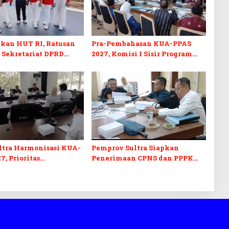
kan HUT RI, Ratusan
Pra-Pembahasan KUA-PPAS
 Sekretariat DPRD
2027, Komisi I Sisir Program
kuti Lomba Bola Gotong
Prioritas Berkelanjutan
ltra Harmonisasi KUA-
Pemprov Sultra Siapkan
7, Prioritas
Penerimaan CPNS dan PPPK
kan, Kebudayaan, dan
2027, DPRD Sultra Desak
n Utang Infrastruktur
Formasi Disabilitas