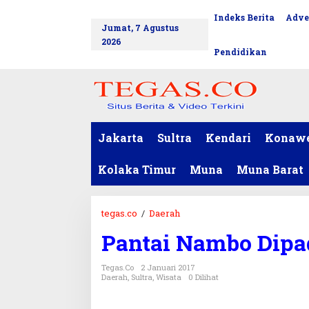
L
Indeks Berita
Adve
tutup
e
Jumat, 7 Agustus
w
2026
a
Pendidikan
t
i
k
e
k
o
Jakarta
Sultra
Kendari
Konaw
n
t
Kolaka Timur
Muna
Muna Barat
e
n
tegas.co
/
Daerah
P
a
Pantai Nambo Dipa
n
t
Tegas.co
2 Januari 2017
a
Daerah
,
Sultra
,
Wisata
0 Dilihat
i
N