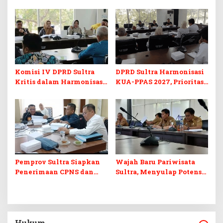
Sekretariat DPRD Sultra
Program Prioritas
Ikuti Lomba Bola Gotong
Berkelanjutan
Komisi IV DPRD Sultra
DPRD Sultra Harmonisasi
Kritis dalam Harmonisasi
KUA-PPAS 2027, Prioritas
KUA-PPAS 2027 dan
Pendidikan, Kebudayaan,
Perubahan APBD 2026
dan Pelunasan Utang
Infrastruktur
Pemprov Sultra Siapkan
Wajah Baru Pariwisata
Penerimaan CPNS dan
Sultra, Menyulap Potensi
PPPK 2027, DPRD Sultra
Lokal Lewat Sentuhan
Desak Formasi Disabilitas
Digital dan Penguatan
Ekraf
Hukum