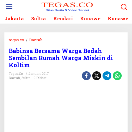
L
e
w
Jakarta
Sultra
Kendari
Konawe
Konawe S
a
t
i
k
tegas.co
/
Daerah
B
e
a
k
Babinsa Bersama Warga Bedah
b
o
Sembilan Rumah Warga Miskin di
i
n
n
Koltim
t
s
e
Tegas.co
4 Januari 2017
a
Daerah
,
Sultra
0 Dilihat
n
B
e
r
s
a
m
a
W
a