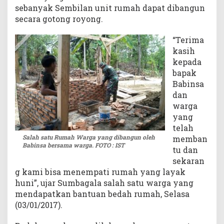
sebanyak Sembilan unit rumah dapat dibangun
r
secara gotong royong.
g
a
“Terima
M
i
kasih
s
kepada
k
bapak
i
Babinsa
n
dan
d
warga
i
yang
K
telah
o
Salah satu Rumah Warga yang dibangun oleh
memban
l
Babinsa bersama warga. FOTO : IST
tu dan
t
i
sekaran
m
g kami bisa menempati rumah yang layak
huni”, ujar Sumbagala salah satu warga yang
mendapatkan bantuan bedah rumah, Selasa
(03/01/2017).