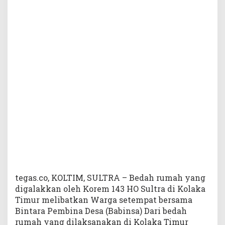
r
g
a
B
e
d
a
h
S
e
m
b
i
l
a
n
R
u
tegas.co, KOLTIM, SULTRA – Bedah rumah yang
m
digalakkan oleh Korem 143 HO Sultra di Kolaka
a
Timur melibatkan Warga setempat bersama
h
Bintara Pembina Desa (Babinsa) Dari bedah
W
rumah yang dilaksanakan di Kolaka Timur
a