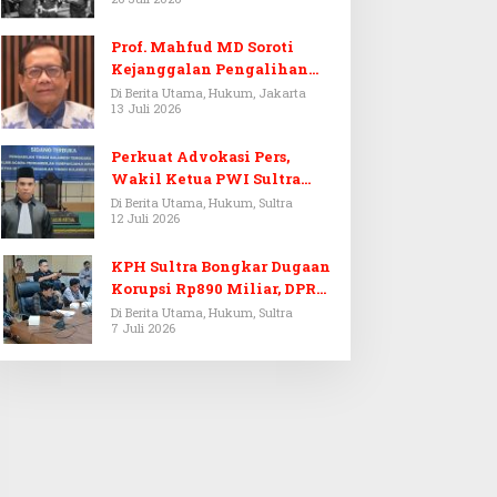
Prof. Mahfud MD Soroti
Kejanggalan Pengalihan
Penyelidikan Tersangka
Di Berita Utama, Hukum, Jakarta
13 Juli 2026
Febrie Adriansyah
Perkuat Advokasi Pers,
Wakil Ketua PWI Sultra
Resmi Dilantik Menjadi
Di Berita Utama, Hukum, Sultra
12 Juli 2026
Advokat PERADI
KPH Sultra Bongkar Dugaan
Korupsi Rp890 Miliar, DPRD
Sultra Gelar RDP
Di Berita Utama, Hukum, Sultra
7 Juli 2026