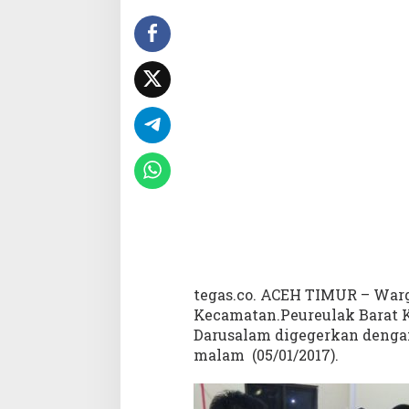
a
n
M
a
y
a
t
d
i
D
a
l
a
m
S
u
tegas.co. ACEH TIMUR – War
m
u
Kecamatan.Peureulak Barat 
r
Darusalam digegerkan denga
malam (05/01/2017).