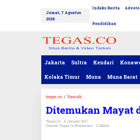
L
Indeks Berita
Adveto
tutup
e
Jumat, 7 Agustus
w
2026
a
Pendidikan
t
i
k
e
k
o
Jakarta
Sultra
Kendari
Konaw
n
t
Kolaka Timur
Muna
Muna Barat
e
n
tegas.co
/
Daerah
D
i
Ditemukan Mayat 
t
e
Tegas.co
6 Januari 2017
m
Daerah
,
Tegas.co Nusantara
0 Dilihat
u
k