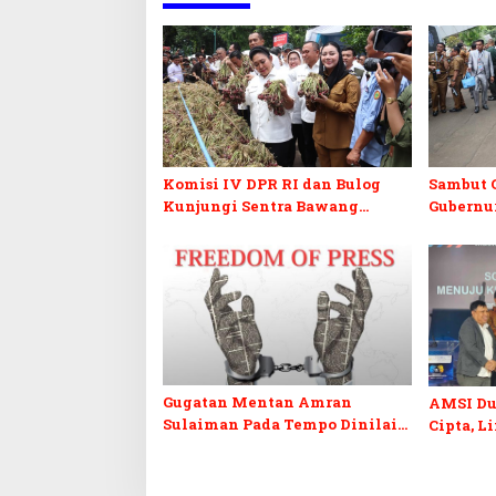
Komisi IV DPR RI dan Bulog
Sambut G
Kunjungi Sentra Bawang
Gubernur
Merah Brebes, Dorong Peluang
Penertib
Ekspor
Semraw
Gugatan Mentan Amran
AMSI Du
Sulaiman Pada Tempo Dinilai
Cipta, L
Ancam Kebebasan Pers
Jurnalis