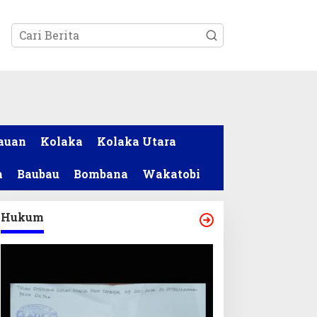
tutup
auan
Kolaka
Kolaka Utara
a
Baubau
Bombana
Wakatobi
Hukum