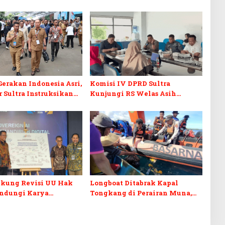
erakan Indonesia Asri,
Komisi IV DPRD Sultra
 Sultra Instruksikan
Kunjungi RS Welas Asih
an Baliho dan Kabel
Bandung, Metaforis Peran TPK
ut
hingga Layanan Medis
Canggih
kung Revisi UU Hak
Longboat Ditabrak Kapal
indungi Karya
Tongkang di Perairan Muna,
tik dari Ancaman AI
Satu Korban Ditemukan
Meninggal, Satu Masih Dicari