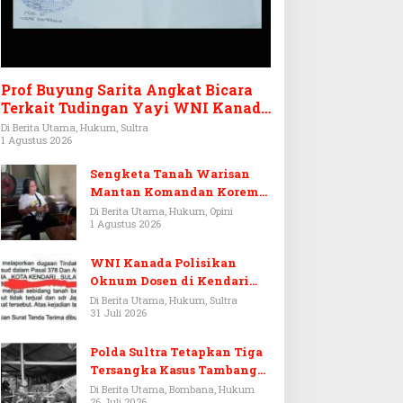
Prof Buyung Sarita Angkat Bicara
Terkait Tudingan Yayi WNI Kanada
Ditagih Utang Rp3,6 Miliar
Di Berita Utama, Hukum, Sultra
1 Agustus 2026
Sengketa Tanah Warisan
Mantan Komandan Korem
143/HO, Ketika Warisan
Di Berita Utama, Hukum, Opini
1 Agustus 2026
Menjadi Arena Pemerasan
WNI Kanada Polisikan
Oknum Dosen di Kendari
Terkait Aset Puluhan Miliar
Di Berita Utama, Hukum, Sultra
31 Juli 2026
Polda Sultra Tetapkan Tiga
Tersangka Kasus Tambang
Emas Ilegal di Bombana
Di Berita Utama, Bombana, Hukum
26 Juli 2026