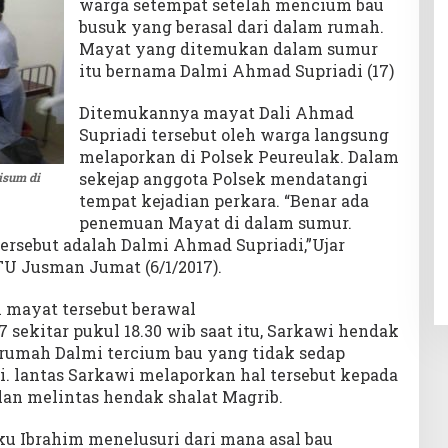
warga setempat setelah mencium bau
busuk yang berasal dari dalam rumah.
Mayat yang ditemukan dalam sumur
itu bernama Dalmi Ahmad Supriadi (17)
Ditemukannya mayat Dali Ahmad
Supriadi tersebut oleh warga langsung
melaporkan di Polsek Peureulak. Dalam
sekejap anggota Polsek mendatangi
isum di
tempat kejadian perkara. “Benar ada
penemuan Mayat di dalam sumur.
tersebut adalah Dalmi Ahmad Supriadi,”Ujar
TU Jusman Jumat (6/1/2017).
mayat tersebut berawal
7 sekitar pukul 18.30 wib saat itu, Sarkawi hendak
 rumah Dalmi tercium bau yang tidak sedap
i. lantas Sarkawi melaporkan hal tersebut kepada
an melintas hendak shalat Magrib.
ku Ibrahim menelusuri dari mana asal bau