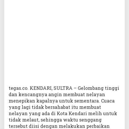
a
n
T
i
d
a
k
M
e
l
a
u
t
tegas.co. KENDARI, SULTRA – Gelombang tinggi
dan kencangnya angin membuat nelayan
menepikan kapalnya untuk sementara. Cuaca
yang lagi tidak bersahabat itu membuat
nelayan yang ada di Kota Kendari melih untuk
tidak melaut, sehingga waktu senggang
tersebut diisi dengan melakukan perbaikan