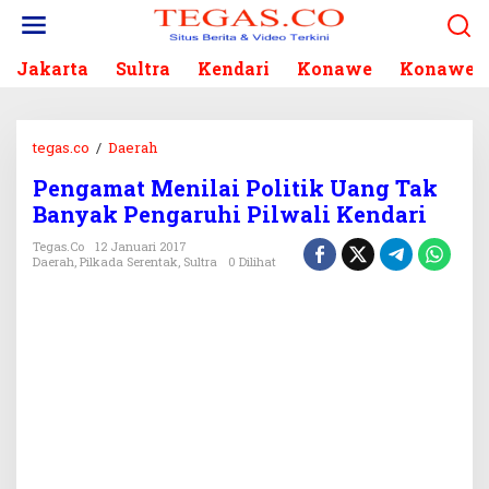
L
e
w
Jakarta
Sultra
Kendari
Konawe
Konawe S
a
t
i
k
tegas.co
/
Daerah
P
e
e
k
Pengamat Menilai Politik Uang Tak
n
o
Banyak Pengaruhi Pilwali Kendari
g
n
a
Tegas.co
12 Januari 2017
t
m
Daerah
,
Pilkada Serentak
,
Sultra
0 Dilihat
e
a
n
t
M
e
n
i
l
a
i
P