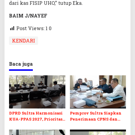
dari kas FISIP UHO,” tutup Eka.
BAIM J/NAYEF
Post Views: 1
0
KENDARI
Baca juga
DPRD Sultra Harmonisasi
Pemprov Sultra Siapkan
KUA-PPAS 2027, Prioritas
Penerimaan CPNS dan
Pendidikan, Kebudayaan,
PPPK 2027, DPRD Sultra
dan Pelunasan Utang
Desak Formasi Disabilitas