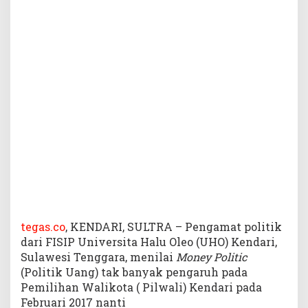
o
l
i
t
i
k
U
a
n
g
T
a
k
B
a
n
y
tegas.co
, KENDARI, SULTRA – Pengamat politik
a
dari FISIP Universita Halu Oleo (UHO) Kendari,
k
Sulawesi Tenggara, menilai
Money Politic
P
(Politik Uang) tak banyak pengaruh pada
e
Pemilihan Walikota ( Pilwali) Kendari pada
n
Februari 2017 nanti
g