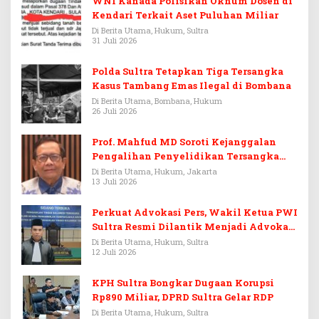
WNI Kanada Polisikan Oknum Dosen di
Kendari Terkait Aset Puluhan Miliar
Di Berita Utama, Hukum, Sultra
31 Juli 2026
Polda Sultra Tetapkan Tiga Tersangka
Kasus Tambang Emas Ilegal di Bombana
Di Berita Utama, Bombana, Hukum
26 Juli 2026
Prof. Mahfud MD Soroti Kejanggalan
Pengalihan Penyelidikan Tersangka
Febrie Adriansyah
Di Berita Utama, Hukum, Jakarta
13 Juli 2026
Perkuat Advokasi Pers, Wakil Ketua PWI
Sultra Resmi Dilantik Menjadi Advokat
PERADI
Di Berita Utama, Hukum, Sultra
12 Juli 2026
KPH Sultra Bongkar Dugaan Korupsi
Rp890 Miliar, DPRD Sultra Gelar RDP
Di Berita Utama, Hukum, Sultra