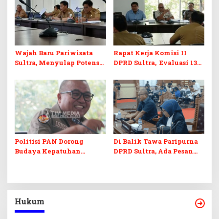
Infrastruktur
Wajah Baru Pariwisata
Rapat Kerja Komisi II
Sultra, Menyulap Potensi
DPRD Sultra, Evaluasi 13
Lokal Lewat Sentuhan
OPD
Digital dan Penguatan
Ekraf
Politisi PAN Dorong
Di Balik Tawa Paripurna
Budaya Kepatuhan
DPRD Sultra, Ada Pesan
Regulasi, Ardin: Jangan
Menohok Dr. H. Ardin Soal
Ada Lagi Rapat Batal
Nasib APBD
Karena Tidak Quorum
Hukum