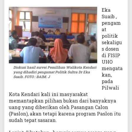
a
Eka
r
Suaib ,
u
pengam
h
at
i
P
politik
i
sekaligu
l
s dosen
w
di FISIP
a
UHO
l
Diskusi hasil survei Pemilihan Walikota Kendari
mengata
i
yang dihadiri pengamat Politik Sultra Dr Eka
kan,
K
Suaib. FOTO : BAIM.
J
pada
e
Pilwali
n
Kota Kendari kali ini masyarakat
d
a
memantapkan pilihan bukan dari banyaknya
r
uang yang diberikan oleh Pasangan Calon
i
(Paslon), akan tetapi karena program Paslon itu
sudah tepat sasaran.