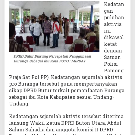
Kedatan
n
gan
g
puluhan
a
aktivis
S
e
ini
b
dikawal
a
ketat
g
dengan
a
DPRD Butur Dukung Percepatan Penggunaan
Satuan
i
Buranga Sebagai Ibu Kota FOTO : MIRDAT
Polisi
I
Pamong
b
Praja Sat Pol PP). Kedatangan sejumlah aktivis
u
pro Buranga tersebut guna mempertanyakan
K
sikap DPRD Butur terkait pemanfaatan Buranga
o
t
sebagai ibu Kota Kabupaten sesuai Undang-
a
Undang.
Kedatangan sejumlah aktivis tersebut diterima
lansung Wakil ketua DPRD Buton Utara, Abdul
Salam Sahadia dan anggota komisi II DPRD