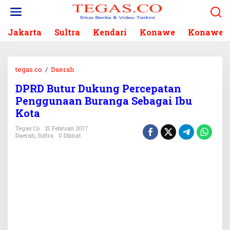
L
e
w
Jakarta
Sultra
Kendari
Konawe
Konawe S
a
t
i
k
tegas.co
/
Daerah
D
e
P
k
DPRD Butur Dukung Percepatan
R
o
Penggunaan Buranga Sebagai Ibu
D
n
B
Kota
t
u
e
Tegas.co
21 Februari 2017
t
Daerah
,
Sultra
0 Dilihat
n
u
r
D
u
k
u
n
g
P