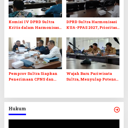
Komisi IV DPRD Sultra
DPRD Sultra Harmonisasi
Kritis dalam Harmonisasi
KUA-PPAS 2027, Prioritas
KUA-PPAS 2027 dan
Pendidikan, Kebudayaan,
Perubahan APBD 2026
dan Pelunasan Utang
Infrastruktur
Pemprov Sultra Siapkan
Wajah Baru Pariwisata
Penerimaan CPNS dan
Sultra, Menyulap Potensi
PPPK 2027, DPRD Sultra
Lokal Lewat Sentuhan
Desak Formasi Disabilitas
Digital dan Penguatan
Ekraf
Hukum