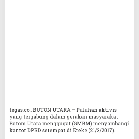
e
r
c
e
p
a
t
a
n
P
e
n
g
g
u
n
a
a
tegas.co., BUTON UTARA – Puluhan aktivis
n
yang tergabung dalam gerakan masyarakat
B
Butom Utara menggugat (GMBM) menyambangi
u
kantor DPRD setempat di Ereke (21/2/2017).
r
a