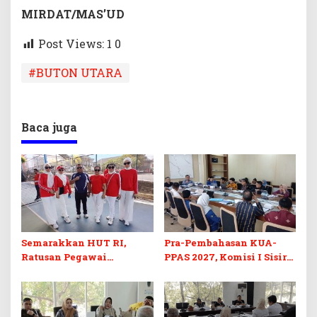
MIRDAT/MAS’UD
Post Views: 1
0
#BUTON UTARA
Baca juga
Semarakkan HUT RI,
Pra-Pembahasan KUA-
Ratusan Pegawai
PPAS 2027, Komisi I Sisir
Sekretariat DPRD Sultra
Program Prioritas
Ikuti Lomba Bola Gotong
Berkelanjutan