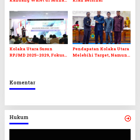
Kandang Walet di Muna,
Kian Bersinar
AP2 Sultra Prihatin
Kolaka Utara Susun
Pendapatan Kolaka Utara
RPJMD 2025–2029, Fokus
Melebihi Target, Namun
pada SDM dan
Pajak MBLB dan BPHTB
Infrastruktur
Tertahan
Komentar
Hukum