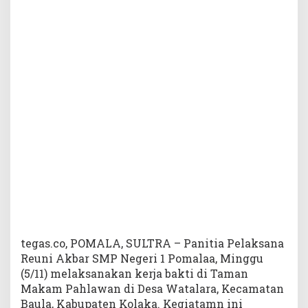
S
M
A
N
1
P
o
m
a
l
a
a
,
A
l
u
m
n
tegas.co, POMALA, SULTRA – Panitia Pelaksana
i
Reuni Akbar SMP Negeri 1 Pomalaa, Minggu
G
(5/11) melaksanakan kerja bakti di Taman
e
Makam Pahlawan di Desa Watalara, Kecamatan
l
Baula, Kabupaten Kolaka. Kegiatamn ini
a