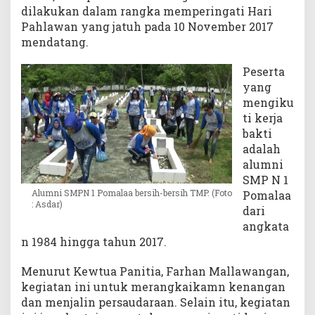
dilakukan dalam rangka memperingati Hari
r
Pahlawan yang jatuh pada 10 November 2017
B
mendatang.
a
k
s
Peserta
o
yang
s
mengiku
d
ti kerja
i
bakti
T
adalah
M
alumni
P
SMP N 1
Alumni SMPN 1 Pomalaa bersih-bersih TMP. (Foto
Pomalaa
: Asdar)
dari
angkata
n 1984 hingga tahun 2017.
Menurut Kewtua Panitia, Farhan Mallawangan,
kegiatan ini untuk merangkaikamn kenangan
dan menjalin persaudaraan. Selain itu, kegiatan