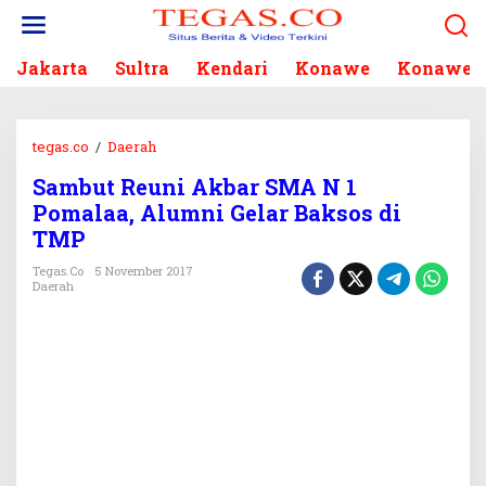
L
e
w
Jakarta
Sultra
Kendari
Konawe
Konawe S
a
t
i
k
tegas.co
/
Daerah
S
e
a
k
Sambut Reuni Akbar SMA N 1
m
o
Pomalaa, Alumni Gelar Baksos di
b
n
u
TMP
t
t
e
Tegas.co
5 November 2017
R
Daerah
n
e
u
n
i
A
k
b
a
r