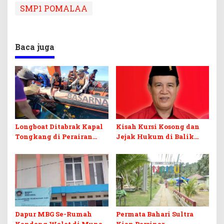
SMP1 POMALAA
Baca juga
Longboat Ditabrak Kapal
Kisah Kursi Kosong dan
Tongkang di Perairan
Jejak Hukum di Balik
Muna, Satu Korban
Pelantikan PAW anggota
Ditemukan Meninggal,
DPRD Koltim
Satu Masih Dicari
Dapur MBG Se-Rumah
Permata Bahari Sultra