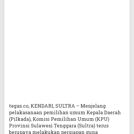
b
u
p
a
t
e
n
-
K
o
t
a
M
u
l
a
i
L
tegas.co, KENDARI, SULTRA – Menjelang
a
pelakasanaan pemilihan umum Kepala Daerah
k
(Pilkada), Komisi Pemilihan Umum (KPU)
u
Provinsi Sulawesi Tenggara (Sultra) terus
k
berupaya melakukan persiapan guna
a