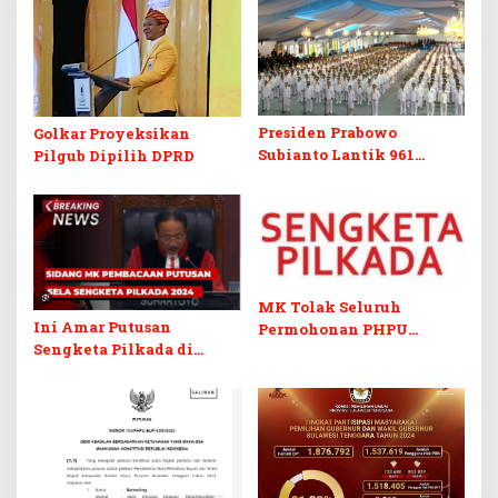
Presiden Prabowo
Golkar Proyeksikan
Subianto Lantik 961
Pilgub Dipilih DPRD
Kepala Daerah Se-
Indonesia
MK Tolak Seluruh
Ini Amar Putusan
Permohonan PHPU
Sengketa Pilkada di
Pilkada Lima Daerah di
Sultra
Sulawesi Tenggara