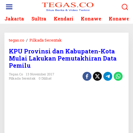
L
e
w
Jakarta
Sultra
Kendari
Konawe
Konawe S
a
t
i
k
tegas.co
/
Pilkada Serentak
K
e
P
k
KPU Provinsi dan Kabupaten-Kota
U
o
Mulai Lakukan Pemutakhiran Data
P
n
r
Pemilu
t
o
e
Tegas.co
13 November 2017
v
Pilkada Serentak
0 Dilihat
n
i
n
s
i
d
a
n
K
a