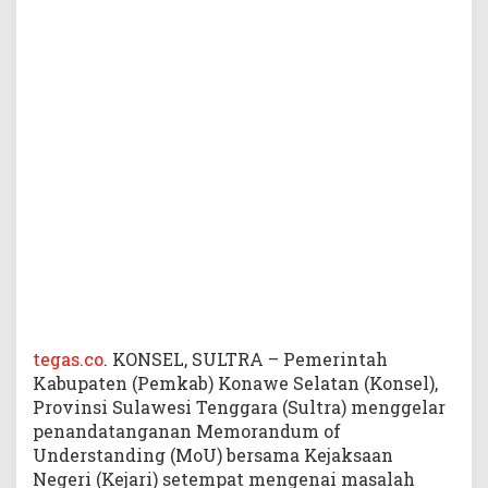
M
o
U
D
e
n
g
a
n
K
e
j
a
r
i
tegas.co
. KONSEL, SULTRA – Pemerintah
Kabupaten (Pemkab) Konawe Selatan (Konsel),
Provinsi Sulawesi Tenggara (Sultra) menggelar
penandatanganan Memorandum of
Understanding (MoU) bersama Kejaksaan
Negeri (Kejari) setempat mengenai masalah