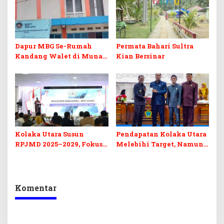
Dapur MBG Se-Rumah
Permata Bahari Sultra
Kandang Walet di Muna,
Kian Bersinar
AP2 Sultra Prihatin
Kolaka Utara Susun
Pendapatan Kolaka Utara
RPJMD 2025–2029, Fokus
Melebihi Target, Namun
pada SDM dan
Pajak MBLB dan BPHTB
Infrastruktur
Tertahan
Komentar