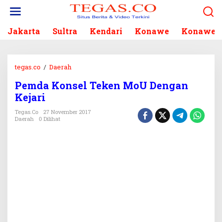
L
e
w
Jakarta
Sultra
Kendari
Konawe
Konawe S
a
t
i
k
tegas.co
/
Daerah
P
e
e
k
Pemda Konsel Teken MoU Dengan
m
o
Kejari
d
n
a
Tegas.co
27 November 2017
t
K
Daerah
0 Dilihat
e
o
n
n
s
e
l
T
e
k
e
n