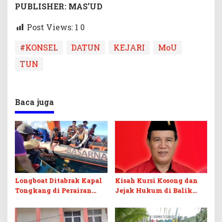
PUBLISHER: MAS’UD
Post Views: 1
0
#KONSEL
DATUN
KEJARI
MoU
TUN
Baca juga
Longboat Ditabrak Kapal
Kisah Kursi Kosong dan
Tongkang di Perairan
Jejak Hukum di Balik
Muna, Satu Korban
Pelantikan PAW anggota
Ditemukan Meninggal,
DPRD Koltim
Satu Masih Dicari