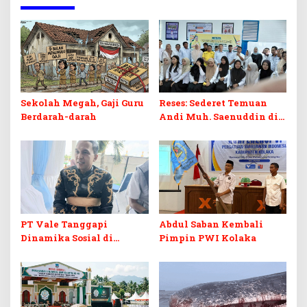
Sekolah Megah, Gaji Guru
Reses: Sederet Temuan
Berdarah-darah
Andi Muh. Saenuddin di
Dunia Pendidikan Kolaka
PT Vale Tanggapi
Abdul Saban Kembali
Dinamika Sosial di
Pimpin PWI Kolaka
Kolaka