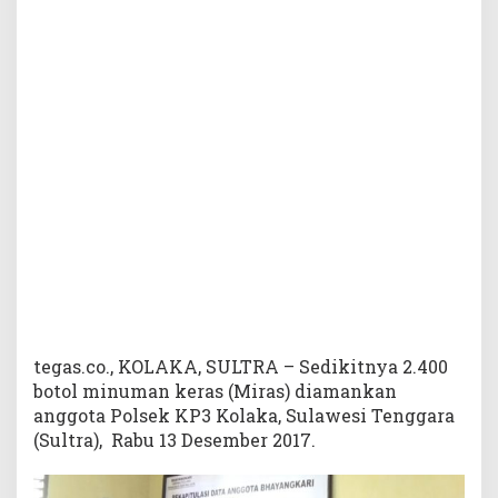
2
.
4
0
0
B
o
t
o
l
M
i
r
a
s
tegas.co., KOLAKA, SULTRA – Sedikitnya 2.400
botol minuman keras (Miras) diamankan
anggota Polsek KP3 Kolaka, Sulawesi Tenggara
(Sultra), Rabu 13 Desember 2017.