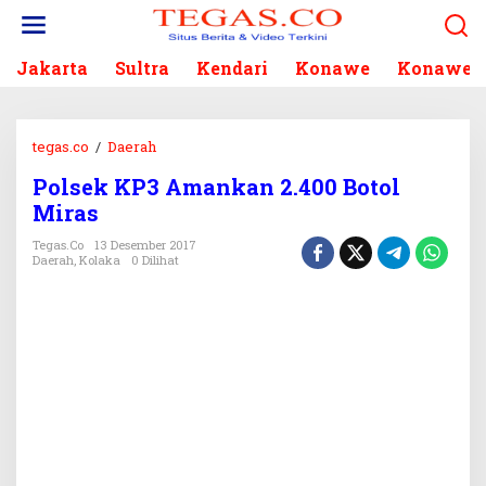
L
e
w
Jakarta
Sultra
Kendari
Konawe
Konawe S
a
t
i
k
tegas.co
/
Daerah
P
e
o
k
Polsek KP3 Amankan 2.400 Botol
l
o
Miras
s
n
e
Tegas.co
13 Desember 2017
t
k
Daerah
,
Kolaka
0 Dilihat
e
K
n
P
3
A
m
a
n
k
a
n