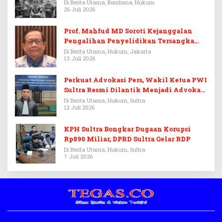
Di Berita Utama, Bombana, Hukum
26 Juli 2026
Prof. Mahfud MD Soroti Kejanggalan
Pengalihan Penyelidikan Tersangka
Febrie Adriansyah
Di Berita Utama, Hukum, Jakarta
13 Juli 2026
Perkuat Advokasi Pers, Wakil Ketua PWI
Sultra Resmi Dilantik Menjadi Advokat
PERADI
Di Berita Utama, Hukum, Sultra
12 Juli 2026
KPH Sultra Bongkar Dugaan Korupsi
Rp890 Miliar, DPRD Sultra Gelar RDP
Di Berita Utama, Hukum, Sultra
7 Juli 2026