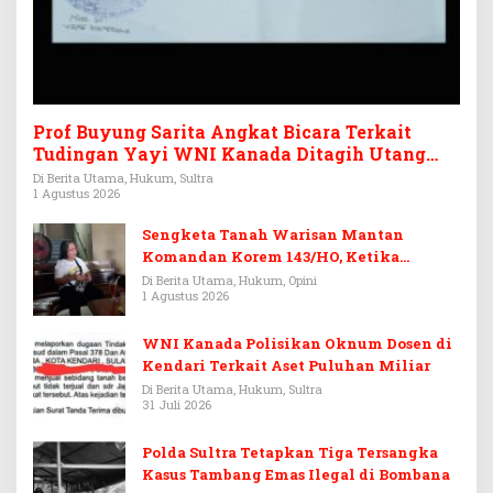
Prof Buyung Sarita Angkat Bicara Terkait
Tudingan Yayi WNI Kanada Ditagih Utang
Rp3,6 Miliar
Di Berita Utama, Hukum, Sultra
1 Agustus 2026
Sengketa Tanah Warisan Mantan
Komandan Korem 143/HO, Ketika
Warisan Menjadi Arena Pemerasan
Di Berita Utama, Hukum, Opini
1 Agustus 2026
WNI Kanada Polisikan Oknum Dosen di
Kendari Terkait Aset Puluhan Miliar
Di Berita Utama, Hukum, Sultra
31 Juli 2026
Polda Sultra Tetapkan Tiga Tersangka
Kasus Tambang Emas Ilegal di Bombana