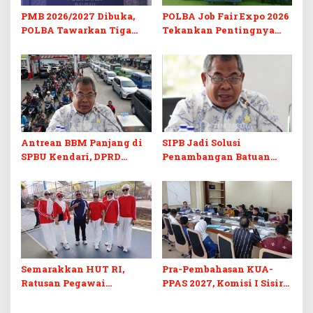
PMB 2026/2027 Dibuka,
POLBA Job Fair Expo 2026
POLBA Tawarkan Tiga
Tekankan Pentingnya
Prodi Baru dan Program
Skill dan Sertifikasi di Era
Kuliah Gratis
Digital
Antrean BBM Panjang di
SIPB Jadi Solusi
SPBU Kendari, DPRD
Penambangan Batuan
Sultra Duga Sistem
Komoditas ex-Golongan C
Barcode Curang
di Sultra
Semarakkan HUT RI,
Pra-Pembahasan KUA-
Ratusan Pegawai
PPAS 2027, Komisi I Sisir
Sekretariat DPRD Sultra
Program Prioritas
Ikuti Lomba Bola Gotong
Berkelanjutan