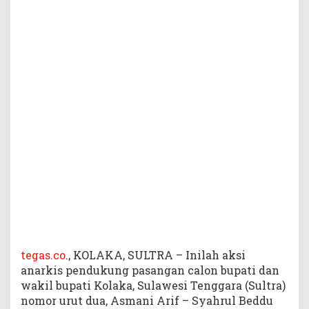
n
B
E
R
A
N
I
M
e
n
d
a
p
a
t
K
e
c
a
tegas.co
., KOLAKA, SULTRA – Inilah aksi
m
anarkis pendukung pasangan calon bupati dan
a
wakil bupati Kolaka, Sulawesi Tenggara (Sultra)
n
nomor urut dua, Asmani Arif – Syahrul Beddu
d