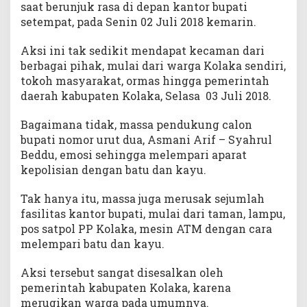
saat berunjuk rasa di depan kantor bupati
i
setempat, pada Senin 02 Juli 2018 kemarin.
K
o
Aksi ini tak sedikit mendapat kecaman dari
l
berbagai pihak, mulai dari warga Kolaka sendiri,
a
tokoh masyarakat, ormas hingga pemerintah
k
daerah kabupaten Kolaka, Selasa 03 Juli 2018.
a
Bagaimana tidak, massa pendukung calon
bupati nomor urut dua, Asmani Arif – Syahrul
Beddu, emosi sehingga melempari aparat
kepolisian dengan batu dan kayu.
Tak hanya itu, massa juga merusak sejumlah
fasilitas kantor bupati, mulai dari taman, lampu,
pos satpol PP Kolaka, mesin ATM dengan cara
melempari batu dan kayu.
Aksi tersebut sangat disesalkan oleh
pemerintah kabupaten Kolaka, karena
merugikan warga pada umumnya.