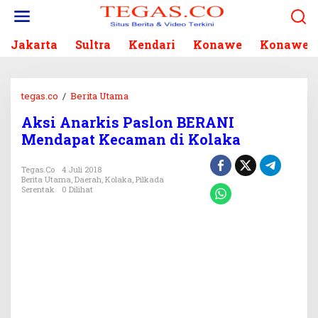
L
e
w
Jakarta
Sultra
Kendari
Konawe
Konawe S
a
t
i
k
tegas.co
/
Berita Utama
A
e
k
k
Aksi Anarkis Paslon BERANI
s
o
Mendapat Kecaman di Kolaka
i
n
A
t
n
Tegas.co
4 Juli 2018
e
Berita Utama
,
Daerah
,
Kolaka
,
Pilkada
a
n
Serentak
0 Dilihat
r
k
i
s
P
a
s
l
o