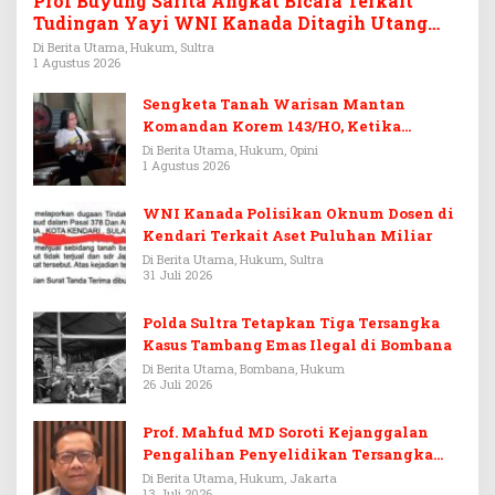
Prof Buyung Sarita Angkat Bicara Terkait
Tudingan Yayi WNI Kanada Ditagih Utang
Rp3,6 Miliar
Di Berita Utama, Hukum, Sultra
1 Agustus 2026
Sengketa Tanah Warisan Mantan
Komandan Korem 143/HO, Ketika
Warisan Menjadi Arena Pemerasan
Di Berita Utama, Hukum, Opini
1 Agustus 2026
WNI Kanada Polisikan Oknum Dosen di
Kendari Terkait Aset Puluhan Miliar
Di Berita Utama, Hukum, Sultra
31 Juli 2026
Polda Sultra Tetapkan Tiga Tersangka
Kasus Tambang Emas Ilegal di Bombana
Di Berita Utama, Bombana, Hukum
26 Juli 2026
Prof. Mahfud MD Soroti Kejanggalan
Pengalihan Penyelidikan Tersangka
Febrie Adriansyah
Di Berita Utama, Hukum, Jakarta
13 Juli 2026