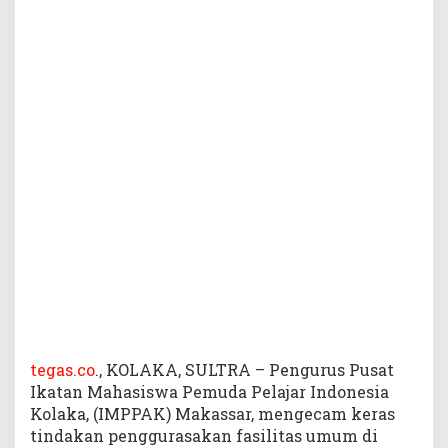
i
P
o
l
r
e
s
K
o
l
a
k
a
,
D
e
s
a
k
tegas.co
., KOLAKA, SULTRA – Pengurus Pusat
T
Ikatan Mahasiswa Pemuda Pelajar Indonesia
a
Kolaka, (IMPPAK) Makassar, mengecam keras
n
tindakan penggurasakan fasilitas umum di
g