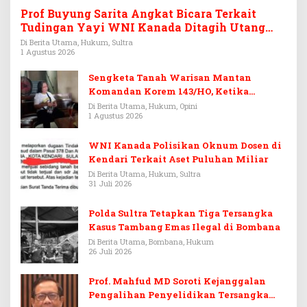
Prof Buyung Sarita Angkat Bicara Terkait
Tudingan Yayi WNI Kanada Ditagih Utang
Rp3,6 Miliar
Di Berita Utama, Hukum, Sultra
1 Agustus 2026
Sengketa Tanah Warisan Mantan
Komandan Korem 143/HO, Ketika
Warisan Menjadi Arena Pemerasan
Di Berita Utama, Hukum, Opini
1 Agustus 2026
WNI Kanada Polisikan Oknum Dosen di
Kendari Terkait Aset Puluhan Miliar
Di Berita Utama, Hukum, Sultra
31 Juli 2026
Polda Sultra Tetapkan Tiga Tersangka
Kasus Tambang Emas Ilegal di Bombana
Di Berita Utama, Bombana, Hukum
26 Juli 2026
Prof. Mahfud MD Soroti Kejanggalan
Pengalihan Penyelidikan Tersangka