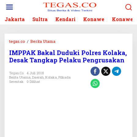
L
e
w
Jakarta
Sultra
Kendari
Konawe
Konawe S
a
t
i
k
tegas.co
/
Berita Utama
I
e
M
k
IMPPAK Bakal Duduki Polres Kolaka,
P
o
Desak Tangkap Pelaku Pengrusakan
P
n
A
t
K
Tegas.co
4 Juli 2018
e
Berita Utama
,
Daerah
,
Kolaka
,
Pilkada
B
n
Serentak
0 Dilihat
a
k
a
l
D
u
d
u
k