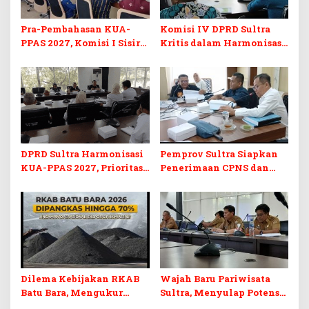
Pra-Pembahasan KUA-
Komisi IV DPRD Sultra
PPAS 2027, Komisi I Sisir
Kritis dalam Harmonisasi
Program Prioritas
KUA-PPAS 2027 dan
Berkelanjutan
Perubahan APBD 2026
DPRD Sultra Harmonisasi
Pemprov Sultra Siapkan
KUA-PPAS 2027, Prioritas
Penerimaan CPNS dan
Pendidikan, Kebudayaan,
PPPK 2027, DPRD Sultra
dan Pelunasan Utang
Desak Formasi Disabilitas
Infrastruktur
Dilema Kebijakan RKAB
Wajah Baru Pariwisata
Batu Bara, Mengukur
Sultra, Menyulap Potensi
Keseimbangan
Lokal Lewat Sentuhan