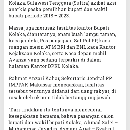
Kolaka, Sulawesi Tenggara (Sultra) akibat aksi
k
anarkis paska pemilihan bupati dan wakil
a
bupati periode 2018 – 2023.
p
P
Massa juga merusak fasilitas kantor Bupati
e
Kolaka, diantaranya, enam buah lampu taman,
l
kaca jendela, Pos penjagaan Sat Pol PP, kaca
a
k
ruangan mesin ATM BRI dan BNI, kaca Kantor
u
Kejaksaan Kolaka, serta Kaca depan mobil
P
Avanza yang sedang terparkir di dalam
e
halaman Kantor DPRD Kolaka.
n
g
Rahmat Anzari Kahar, Sekertaris Jendral PP
r
IMPPAK Makassar menegaskan, fasilitas
u
tersebut tentunya didanai dari uang rakyat, di
s
rusak oleh oknum tidak bertanggung jawab.
a
k
“Dari tindakan itu tentunya mencederai
a
kesepakatan bersama, bahwa pasangan calon
n
bupati dan wakil bupati Kolaka, Ahmad Safei –
Muhammad Jayadin, Asmani Arief – Syahrul