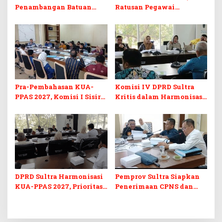
Penambangan Batuan
Ratusan Pegawai
Komoditas ex-Golongan C
Sekretariat DPRD Sultra
di Sultra
Ikuti Lomba Bola Gotong
Pra-Pembahasan KUA-
Komisi IV DPRD Sultra
PPAS 2027, Komisi I Sisir
Kritis dalam Harmonisasi
Program Prioritas
KUA-PPAS 2027 dan
Berkelanjutan
Perubahan APBD 2026
DPRD Sultra Harmonisasi
Pemprov Sultra Siapkan
KUA-PPAS 2027, Prioritas
Penerimaan CPNS dan
Pendidikan, Kebudayaan,
PPPK 2027, DPRD Sultra
dan Pelunasan Utang
Desak Formasi Disabilitas
Infrastruktur