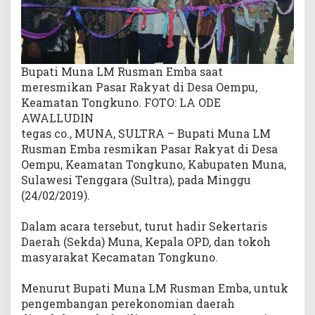
i
k
a
n
P
Bupati Muna LM Rusman Emba saat
a
meresmikan Pasar Rakyat di Desa Oempu,
s
Keamatan Tongkuno. FOTO: LA ODE
a
AWALLUDIN
r
tegas co., MUNA, SULTRA – Bupati Muna LM
R
Rusman Emba resmikan Pasar Rakyat di Desa
a
Oempu, Keamatan Tongkuno, Kabupaten Muna,
k
Sulawesi Tenggara (Sultra), pada Minggu
y
(24/02/2019).
a
t
Dalam acara tersebut, turut hadir Sekertaris
Daerah (Sekda) Muna, Kepala OPD, dan tokoh
masyarakat Kecamatan Tongkuno.
Menurut Bupati Muna LM Rusman Emba, untuk
pengembangan perekonomian daerah