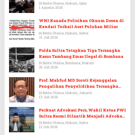
Warisan Menjadi Arena Pemerasan
Di Berita Utama, Hukum, Opini
1 Agustus 2026
WNI Kanada Polisikan Oknum Dosen di
Kendari Terkait Aset Puluhan Miliar
Di Berita Utama, Hukum, Sultra
31 Juli 2026
Polda Sultra Tetapkan Tiga Tersangka
Kasus Tambang Emas Ilegal di Bombana
Di Berita Utama, Bombana, Hukum
26 Juli 2026
Prof. Mahfud MD Soroti Kejanggalan
Pengalihan Penyelidikan Tersangka
Febrie Adriansyah
Di Berita Utama, Hukum, Jakarta
13 Juli 2026
Perkuat Advokasi Pers, Wakil Ketua PWI
Sultra Resmi Dilantik Menjadi Advokat
PERADI
Di Berita Utama, Hukum, Sultra
12 Juli 2026