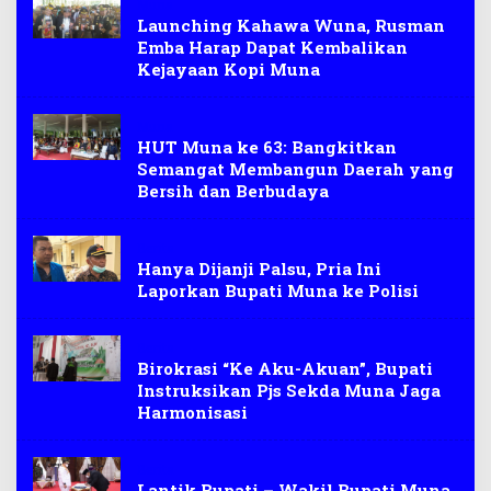
Muna
Launching Kahawa Wuna, Rusman
Emba Harap Dapat Kembalikan
Kejayaan Kopi Muna
Muna
HUT Muna ke 63: Bangkitkan
Semangat Membangun Daerah yang
Bersih dan Berbudaya
Berita
Hanya Dijanji Palsu, Pria Ini
Laporkan Bupati Muna ke Polisi
Berita
Birokrasi “Ke Aku-Akuan”, Bupati
Instruksikan Pjs Sekda Muna Jaga
Harmonisasi
Berita
Lantik Bupati – Wakil Bupati Muna