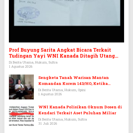
Prof Buyung Sarita Angkat Bicara Terkait
Tudingan Yayi WNI Kanada Ditagih Utang
Rp3,6 Miliar
Di Berita Utama, Hukum, Sultra
1 Agustus 2026
Sengketa Tanah Warisan Mantan
Komandan Korem 143/HO, Ketika
Warisan Menjadi Arena Pemerasan
Di Berita Utama, Hukum, Opini
1 Agustus 2026
WNI Kanada Polisikan Oknum Dosen di
Kendari Terkait Aset Puluhan Miliar
Di Berita Utama, Hukum, Sultra
31 Juli 2026