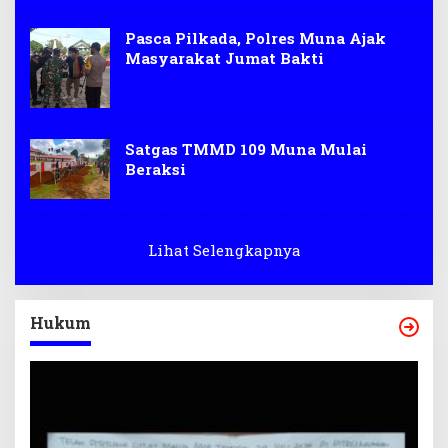
Pasca Pilkada, Polres Muna Ajak
Masyarakat Jumat Bakti
Satgas TMMD 109 Muna Mulai
Beraksi
Lihat Selengkapnya
Hukum