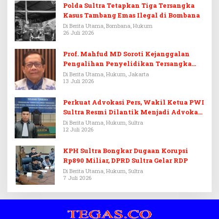
Polda Sultra Tetapkan Tiga Tersangka
Kasus Tambang Emas Ilegal di Bombana
Di Berita Utama, Bombana, Hukum
26 Juli 2026
Prof. Mahfud MD Soroti Kejanggalan
Pengalihan Penyelidikan Tersangka
Febrie Adriansyah
Di Berita Utama, Hukum, Jakarta
13 Juli 2026
Perkuat Advokasi Pers, Wakil Ketua PWI
Sultra Resmi Dilantik Menjadi Advokat
PERADI
Di Berita Utama, Hukum, Sultra
12 Juli 2026
KPH Sultra Bongkar Dugaan Korupsi
Rp890 Miliar, DPRD Sultra Gelar RDP
Di Berita Utama, Hukum, Sultra
7 Juli 2026