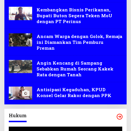
Kembangkan Bisnis Perikanan,
Bupati Buton Segera Teken MoU
dengan PT Perinus
Ancam Warga dengan Golok, Remaja
ini Diamankan Tim Pemburu
Preman
Angin Kencang di Sampang
Sebabkan Rumah Seorang Kakek
Rata dengan Tanah
Antisipasi Kegaduhan, KPUD
Konsel Gelar Rakor dengan PPK
Hukum