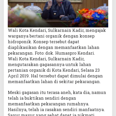
p
o
n
i
k
Wali Kota Kendari, Sulkarnain Kadir, mengajak
warganya bertani organik dengan konsep
hidroponik. Konsep tersebut dapat
diaplikasikan dengan memanfaatkan lahan
pekarangan. Foto: dok. Humaspro Kendari.
Wali Kota Kendari, Sulkarnain Kadir,
mengutarakan gagasannya untuk lahan
pertanian organik di Kota Kendari, Selasa 23
April 2019. Hal tersebut dapat dimulai dengan
memanfaatkan lahan di sekitar pekarangan.
Meski gagasan itu terasa aneh, kata dia, namun
telah ia buktikan sendiri dengan
memanfaatkan pekarangan rumahnya.
Hasilnya, telah ia rasakan sendiri manfaatnya.
Sayur mayur yang sehat dapat ia nikmati