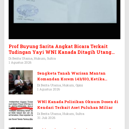
Prof Buyung Sarita Angkat Bicara Terkait
Tudingan Yayi WNI Kanada Ditagih Utang
Rp3,6 Miliar
Di Berita Utama, Hukum, Sultra
1 Agustus 2026
Sengketa Tanah Warisan Mantan
Komandan Korem 143/HO, Ketika
Warisan Menjadi Arena Pemerasan
Di Berita Utama, Hukum, Opini
1 Agustus 2026
WNI Kanada Polisikan Oknum Dosen di
Kendari Terkait Aset Puluhan Miliar
Di Berita Utama, Hukum, Sultra
31 Juli 2026