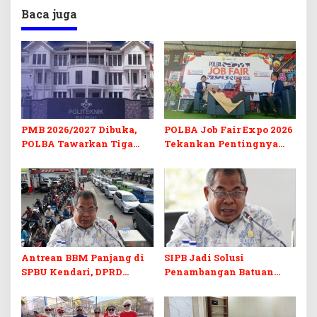
Baca juga
PMB 2026/2027 Dibuka,
POLBA Job Fair Expo 2026
POLBA Tawarkan Tiga
Tekankan Pentingnya
Prodi Baru dan Program
Skill dan Sertifikasi di Era
Kuliah Gratis
Digital
Antrean BBM Panjang di
SIPB Jadi Solusi
SPBU Kendari, DPRD
Penambangan Batuan
Sultra Duga Sistem
Komoditas ex-Golongan C
Barcode Curang
di Sultra