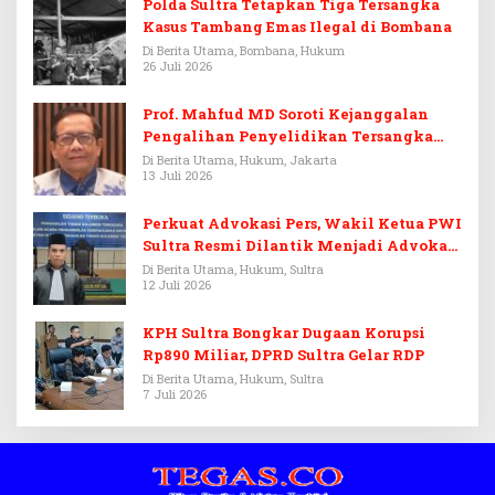
Polda Sultra Tetapkan Tiga Tersangka
Kasus Tambang Emas Ilegal di Bombana
Di Berita Utama, Bombana, Hukum
26 Juli 2026
Prof. Mahfud MD Soroti Kejanggalan
Pengalihan Penyelidikan Tersangka
Febrie Adriansyah
Di Berita Utama, Hukum, Jakarta
13 Juli 2026
Perkuat Advokasi Pers, Wakil Ketua PWI
Sultra Resmi Dilantik Menjadi Advokat
PERADI
Di Berita Utama, Hukum, Sultra
12 Juli 2026
KPH Sultra Bongkar Dugaan Korupsi
Rp890 Miliar, DPRD Sultra Gelar RDP
Di Berita Utama, Hukum, Sultra
7 Juli 2026