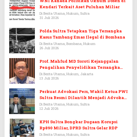
WNI Kanada Polisikan Oknum Dosen di
Kendari Terkait Aset Puluhan Miliar
Di Berita Utama, Hukum, Sultra
31 Juli 2026
Polda Sultra Tetapkan Tiga Tersangka
Kasus Tambang Emas Ilegal di Bombana
Di Berita Utama, Bombana, Hukum
26 Juli 2026
Prof. Mahfud MD Soroti Kejanggalan
Pengalihan Penyelidikan Tersangka
Febrie Adriansyah
Di Berita Utama, Hukum, Jakarta
13 Juli 2026
Perkuat Advokasi Pers, Wakil Ketua PWI
Sultra Resmi Dilantik Menjadi Advokat
PERADI
Di Berita Utama, Hukum, Sultra
12 Juli 2026
KPH Sultra Bongkar Dugaan Korupsi
Rp890 Miliar, DPRD Sultra Gelar RDP
Di Berita Utama, Hukum, Sultra