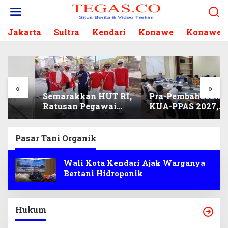
L
e
w
Jakarta
Sultra
Kendari
Konawe
Konawe S
a
t
i
k
e
k
«
»
Semarakkan HUT RI,
Pra-Pembahasan
o
Ratusan Pegawai
KUA-PPAS 2027,
n
Sekretariat DPRD
Komisi I Sisir
t
Sultra Ikuti Lomba
Program Prioritas
e
Bola Gotong
Berkelanjutan
n
Pasar Tani Organik
Wali Kota Kendari Ajak Warganya
Bertani Hidroponik
Hukum