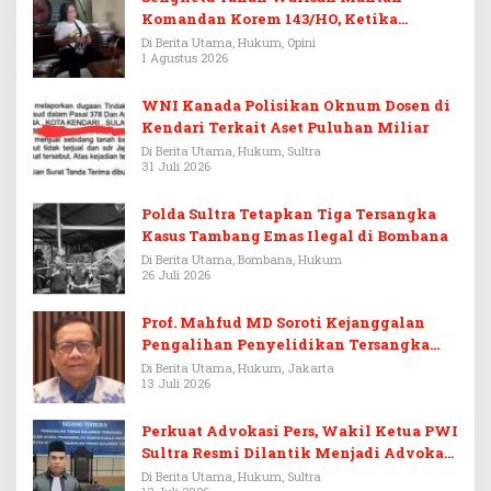
Komandan Korem 143/HO, Ketika
Warisan Menjadi Arena Pemerasan
Di Berita Utama, Hukum, Opini
1 Agustus 2026
WNI Kanada Polisikan Oknum Dosen di
Kendari Terkait Aset Puluhan Miliar
Di Berita Utama, Hukum, Sultra
31 Juli 2026
Polda Sultra Tetapkan Tiga Tersangka
Kasus Tambang Emas Ilegal di Bombana
Di Berita Utama, Bombana, Hukum
26 Juli 2026
Prof. Mahfud MD Soroti Kejanggalan
Pengalihan Penyelidikan Tersangka
Febrie Adriansyah
Di Berita Utama, Hukum, Jakarta
13 Juli 2026
Perkuat Advokasi Pers, Wakil Ketua PWI
Sultra Resmi Dilantik Menjadi Advokat
PERADI
Di Berita Utama, Hukum, Sultra