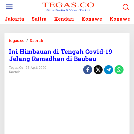
L
e
w
Jakarta
Sultra
Kendari
Konawe
Konawe S
a
t
i
k
tegas.co
/
Daerah
I
e
n
k
Ini Himbauan di Tengah Covid-19
i
o
Jelang Ramadhan di Baubau
H
n
i
Tegas.co
17 April 2020
t
m
Daerah
e
b
n
a
u
a
n
d
i
T
e
n