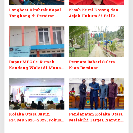
Longboat Ditabrak Kapal
Kisah Kursi Kosong dan
Tongkang di Perairan
Jejak Hukum di Balik
Muna, Satu Korban
Pelantikan PAW anggota
Ditemukan Meninggal,
DPRD Koltim
Satu Masih Dicari
Dapur MBG Se-Rumah
Permata Bahari Sultra
Kandang Walet di Muna,
Kian Bersinar
AP2 Sultra Prihatin
Kolaka Utara Susun
Pendapatan Kolaka Utara
RPJMD 2025–2029, Fokus
Melebihi Target, Namun
pada SDM dan
Pajak MBLB dan BPHTB
Infrastruktur
Tertahan