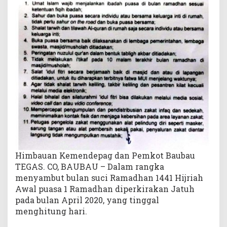
a
n
d
i
B
a
u
b
a
u
Himbauan Kemendepag dan Pemkot Baubau
TEGAS. CO, BAUBAU – Dalam rangka
menyambut bulan suci Ramadhan 1441 Hijriah
Awal puasa 1 Ramadhan diperkirakan Jatuh
pada bulan April 2020, yang tinggal
menghitung hari.