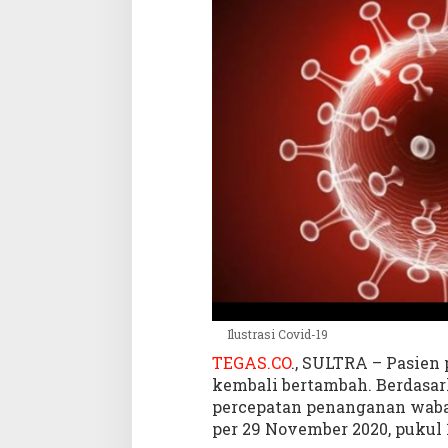
2
9
N
o
v
e
m
b
e
r
2
0
2
0
:
P
o
Ilustrasi Covid-19
s
TEGAS.CO
., SULTRA – Pasien 
i
kembali bertambah. Berdasar
t
percepatan penanganan wabah
i
per 29 November 2020, pukul 
f