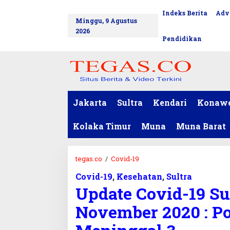
L
Indeks Berita
Adv
tutup
e
Minggu, 9 Agustus
w
2026
a
Pendidikan
t
i
k
e
k
o
Jakarta
Sultra
Kendari
Konaw
n
t
Kolaka Timur
Muna
Muna Barat
e
n
tegas.co
/
Covid-19
U
p
Covid-19
,
Kesehatan
,
Sultra
d
Update Covid-19 Su
a
t
November 2020 : Po
e
C