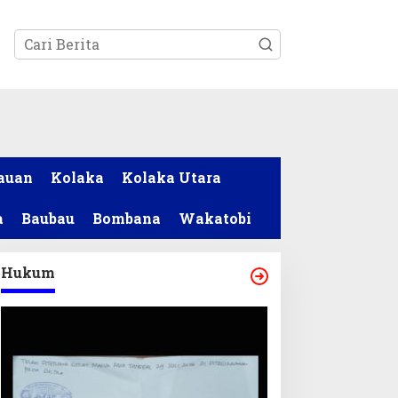
tutup
auan
Kolaka
Kolaka Utara
a
Baubau
Bombana
Wakatobi
Hukum