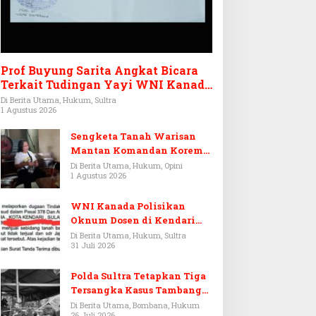
Prof Buyung Sarita Angkat Bicara
Terkait Tudingan Yayi WNI Kanada
Ditagih Utang Rp3,6 Miliar
Di Berita Utama, Hukum, Sultra
1 Agustus 2026
Sengketa Tanah Warisan
Mantan Komandan Korem
143/HO, Ketika Warisan
Di Berita Utama, Hukum, Opini
1 Agustus 2026
Menjadi Arena Pemerasan
WNI Kanada Polisikan
Oknum Dosen di Kendari
Terkait Aset Puluhan Miliar
Di Berita Utama, Hukum, Sultra
31 Juli 2026
Polda Sultra Tetapkan Tiga
Tersangka Kasus Tambang
Emas Ilegal di Bombana
Di Berita Utama, Bombana, Hukum
26 Juli 2026