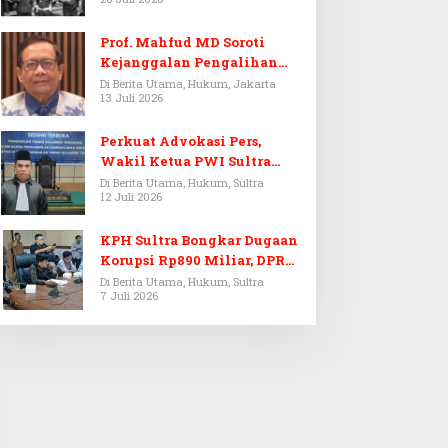
Prof. Mahfud MD Soroti
Kejanggalan Pengalihan
Penyelidikan Tersangka
Di Berita Utama, Hukum, Jakarta
13 Juli 2026
Febrie Adriansyah
Perkuat Advokasi Pers,
Wakil Ketua PWI Sultra
Resmi Dilantik Menjadi
Di Berita Utama, Hukum, Sultra
12 Juli 2026
Advokat PERADI
KPH Sultra Bongkar Dugaan
Korupsi Rp890 Miliar, DPRD
Sultra Gelar RDP
Di Berita Utama, Hukum, Sultra
7 Juli 2026