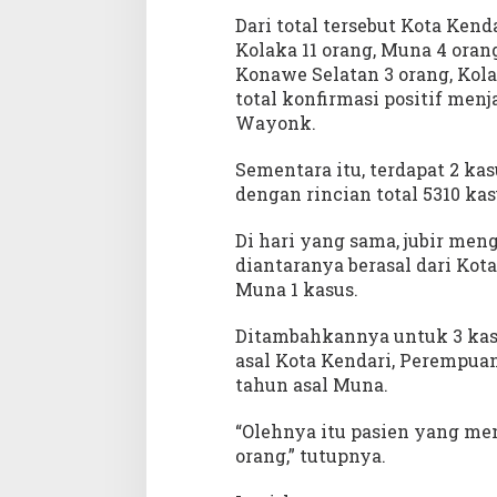
6
Dari total tersebut Kota Kend
5
Kolaka 11 orang, Muna 4 orang
,
S
Konawe Selatan 3 orang, Kola
e
total konfirmasi positif menja
m
Wayonk.
b
u
Sementara itu, terdapat 2 k
h
dengan rincian total 5310 ka
2
,
Di hari yang sama, jubir men
M
diantaranya berasal dari Kota
e
Muna 1 kasus.
n
i
Ditambahkannya untuk 3 kasu
n
asal Kota Kendari, Perempuan
g
g
tahun asal Muna.
a
l
“Olehnya itu pasien yang men
3
orang,” tutupnya.