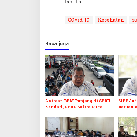
Ismith
COvid-19
Kesehatan
su
Baca juga
Antrean BBM Panjang di SPBU
SIPB Ja
Kendari, DPRD Sultra Duga
Batuan 
Sistem Barcode Curang
Golongan