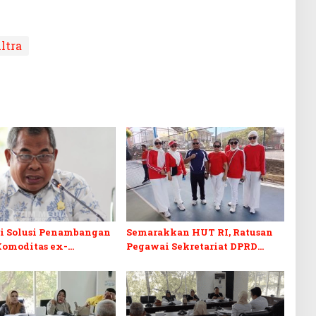
ltra
di Solusi Penambangan
Semarakkan HUT RI, Ratusan
Komoditas ex-
Pegawai Sekretariat DPRD
 C di Sultra
Sultra Ikuti Lomba Bola Gotong