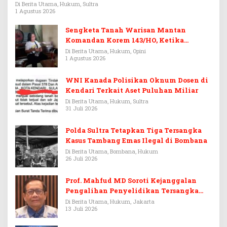
Rp3,6 Miliar
Di Berita Utama, Hukum, Sultra
1 Agustus 2026
Sengketa Tanah Warisan Mantan
Komandan Korem 143/HO, Ketika
Warisan Menjadi Arena Pemerasan
Di Berita Utama, Hukum, Opini
1 Agustus 2026
WNI Kanada Polisikan Oknum Dosen di
Kendari Terkait Aset Puluhan Miliar
Di Berita Utama, Hukum, Sultra
31 Juli 2026
Polda Sultra Tetapkan Tiga Tersangka
Kasus Tambang Emas Ilegal di Bombana
Di Berita Utama, Bombana, Hukum
26 Juli 2026
Prof. Mahfud MD Soroti Kejanggalan
Pengalihan Penyelidikan Tersangka
Febrie Adriansyah
Di Berita Utama, Hukum, Jakarta
13 Juli 2026