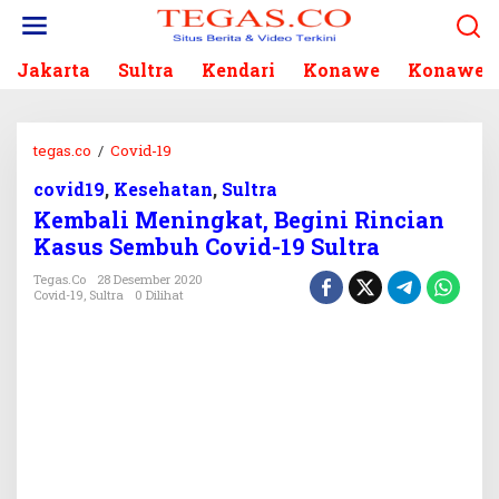
L
e
w
Jakarta
Sultra
Kendari
Konawe
Konawe S
a
t
i
k
tegas.co
/
Covid-19
K
e
e
k
covid19
,
Kesehatan
,
Sultra
m
o
Kembali Meningkat, Begini Rincian
b
n
a
Kasus Sembuh Covid-19 Sultra
t
l
e
Tegas.co
28 Desember 2020
i
Covid-19
,
Sultra
0 Dilihat
n
M
e
n
i
n
g
k
a
t