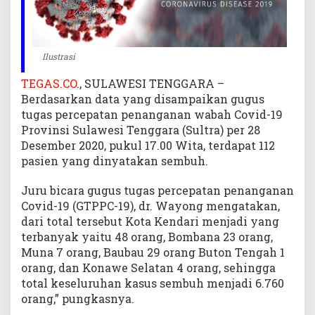
u
h
C
o
Ilustrasi
v
TEGAS.CO
., SULAWESI TENGGARA –
i
d
Berdasarkan data yang disampaikan gugus
-
tugas percepatan penanganan wabah Covid-19
1
Provinsi Sulawesi Tenggara (Sultra) per 28
9
Desember 2020, pukul 17.00 Wita, terdapat 112
S
pasien yang dinyatakan sembuh.
u
l
Juru bicara gugus tugas percepatan penanganan
t
Covid-19 (GTPPC-19), dr. Wayong mengatakan,
r
dari total tersebut Kota Kendari menjadi yang
a
terbanyak yaitu 48 orang, Bombana 23 orang,
Muna 7 orang, Baubau 29 orang Buton Tengah 1
orang, dan Konawe Selatan 4 orang, sehingga
total keseluruhan kasus sembuh menjadi 6.760
orang,” pungkasnya.