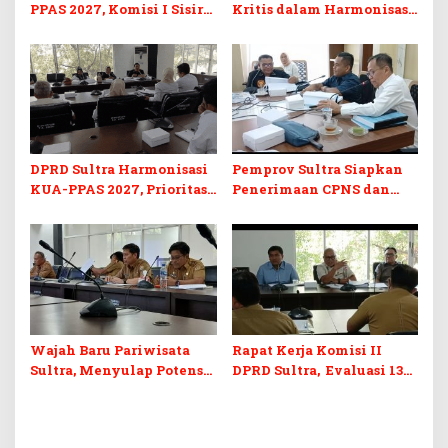
PPAS 2027, Komisi I Sisir
Kritis dalam Harmonisasi
Program Prioritas
KUA-PPAS 2027 dan
Berkelanjutan
Perubahan APBD 2026
DPRD Sultra Harmonisasi
Pemprov Sultra Siapkan
KUA-PPAS 2027, Prioritas
Penerimaan CPNS dan
Pendidikan, Kebudayaan,
PPPK 2027, DPRD Sultra
dan Pelunasan Utang
Desak Formasi Disabilitas
Infrastruktur
Wajah Baru Pariwisata
Rapat Kerja Komisi II
Sultra, Menyulap Potensi
DPRD Sultra, Evaluasi 13
Lokal Lewat Sentuhan
OPD
Digital dan Penguatan
Ekraf