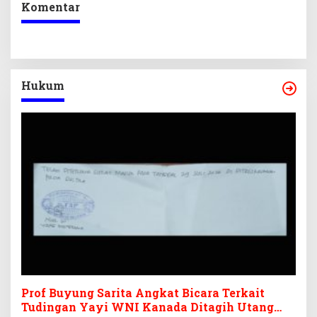
Komentar
Hukum
Prof Buyung Sarita Angkat Bicara Terkait
Tudingan Yayi WNI Kanada Ditagih Utang