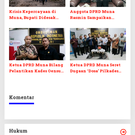
Krisis Kepercayaan di
Anggota DPRD Muna
Muna, Bupati Didesak
Rasmin Sampaikan
Mundur
Permohonan Maaf Resmi
ke HMI Cabang Raha
Ketua DPRD Muna Bilang
Ketua DPRD Muna Seret
Pelantikan Kades Oensuli
Dugaan ‘Dosa’ Pilkades
Cacat Hukum, Bupati
Oensuli ke Ombudsman
Harus Batalkan!
Komentar
Hukum