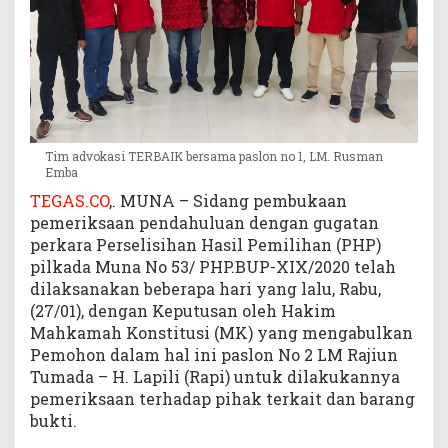
B
e
l
u
m
M
o
Tim advokasi TERBAIK bersama paslon no 1, LM. Rusman
v
Emba
e
O
TEGAS.CO
,. MUNA – Sidang pembukaan
n
pemeriksaan pendahuluan dengan gugatan
perkara Perselisihan Hasil Pemilihan (PHP)
pilkada Muna No 53/ PHP.BUP-XIX/2020 telah
dilaksanakan beberapa hari yang lalu, Rabu,
(27/01), dengan Keputusan oleh Hakim
Mahkamah Konstitusi (MK) yang mengabulkan
Pemohon dalam hal ini paslon No 2 LM Rajiun
Tumada – H. Lapili (Rapi) untuk dilakukannya
pemeriksaan terhadap pihak terkait dan barang
bukti.