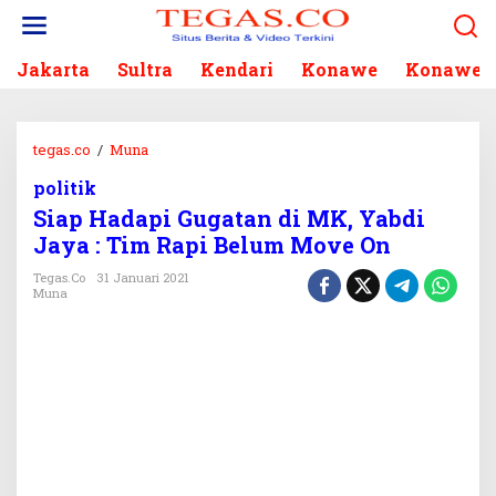
L
e
w
Jakarta
Sultra
Kendari
Konawe
Konawe S
a
t
i
k
tegas.co
/
Muna
S
e
i
k
politik
a
o
Siap Hadapi Gugatan di MK, Yabdi
p
n
H
Jaya : Tim Rapi Belum Move On
t
a
e
Tegas.co
31 Januari 2021
d
Muna
n
a
p
i
G
u
g
a
t
a