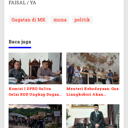
FAISAL / YA
Gugatan di MK
muna
politik
Baca juga
Komisi I DPRD Sultra
Menteri Kebudayaan: Gua
Gelar RDP, Ungkap Dugaan
Liangkobori Akan
Jual Beli Tanah
Ditetapkan Jadi Cagar
Bermasalah di Muna
Budaya Nasional