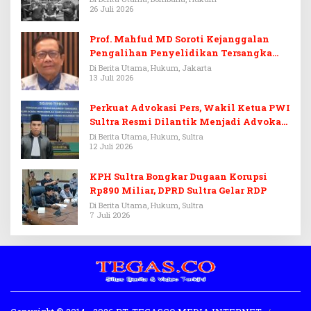
26 Juli 2026
Prof. Mahfud MD Soroti Kejanggalan
Pengalihan Penyelidikan Tersangka
Febrie Adriansyah
Di Berita Utama, Hukum, Jakarta
13 Juli 2026
Perkuat Advokasi Pers, Wakil Ketua PWI
Sultra Resmi Dilantik Menjadi Advokat
PERADI
Di Berita Utama, Hukum, Sultra
12 Juli 2026
KPH Sultra Bongkar Dugaan Korupsi
Rp890 Miliar, DPRD Sultra Gelar RDP
Di Berita Utama, Hukum, Sultra
7 Juli 2026