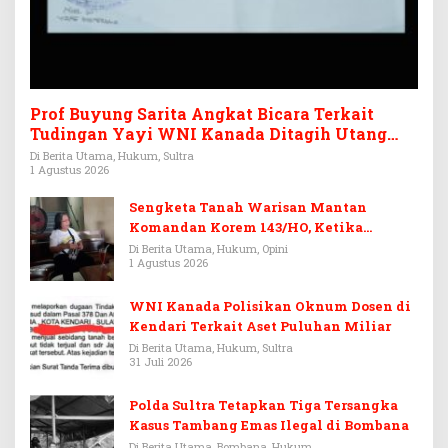
Prof Buyung Sarita Angkat Bicara Terkait
Tudingan Yayi WNI Kanada Ditagih Utang
Rp3,6 Miliar
Di Berita Utama, Hukum, Sultra
1 Agustus 2026
Sengketa Tanah Warisan Mantan
Komandan Korem 143/HO, Ketika
Warisan Menjadi Arena Pemerasan
Di Berita Utama, Hukum, Opini
1 Agustus 2026
WNI Kanada Polisikan Oknum Dosen di
Kendari Terkait Aset Puluhan Miliar
Di Berita Utama, Hukum, Sultra
31 Juli 2026
Polda Sultra Tetapkan Tiga Tersangka
Kasus Tambang Emas Ilegal di Bombana
Di Berita Utama, Bombana, Hukum