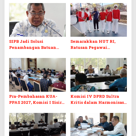
SIPB Jadi Solusi
Semarakkan HUT RI,
Penambangan Batuan
Ratusan Pegawai
Komoditas ex-Golongan C
Sekretariat DPRD Sultra
di Sultra
Ikuti Lomba Bola Gotong
Pra-Pembahasan KUA-
Komisi IV DPRD Sultra
PPAS 2027, Komisi I Sisir
Kritis dalam Harmonisasi
Program Prioritas
KUA-PPAS 2027 dan
Berkelanjutan
Perubahan APBD 2026