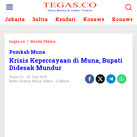
L
e
w
Jakarta
Sultra
Kendari
Konawe
Konawe S
a
t
i
k
tegas.co
/
Berita Utama
K
e
r
k
Pemkab Muna
i
o
Krisis Kepercayaan di Muna, Bupati
s
n
i
Didesak Mundur
t
s
e
Tegas.co
10 Juni 2026
K
Berita Utama
,
Muna
,
Sultra
0 Dilihat
n
e
p
e
r
c
a
y
a
a