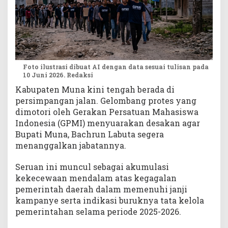
n
d
u
r
Foto ilustrasi dibuat AI dengan data sesuai tulisan pada
10 Juni 2026. Redaksi
Kabupaten Muna kini tengah berada di
persimpangan jalan. Gelombang protes yang
dimotori oleh Gerakan Persatuan Mahasiswa
Indonesia (GPMI) menyuarakan desakan agar
Bupati Muna, Bachrun Labuta segera
menanggalkan jabatannya.
Seruan ini muncul sebagai akumulasi
kekecewaan mendalam atas kegagalan
pemerintah daerah dalam memenuhi janji
kampanye serta indikasi buruknya tata kelola
pemerintahan selama periode 2025-2026.