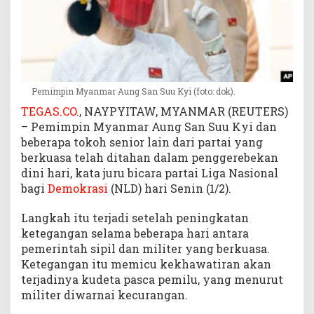
g
k
a
p
Pemimpin Myanmar Aung San Suu Kyi (foto: dok).
TEGAS.CO
., NAYPYITAW, MYANMAR (REUTERS)
–
Pemimpin Myanmar Aung San Suu Kyi dan
beberapa tokoh senior lain dari partai yang
berkuasa telah ditahan dalam penggerebekan
dini hari, kata juru bicara partai Liga Nasional
bagi
Demokrasi
(NLD) hari Senin (1/2).
Langkah itu terjadi setelah peningkatan
ketegangan selama beberapa hari antara
pemerintah sipil dan militer yang berkuasa.
Ketegangan itu memicu kekhawatiran akan
terjadinya kudeta pasca pemilu, yang menurut
militer diwarnai kecurangan.