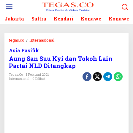
L
e
w
Jakarta
Sultra
Kendari
Konawe
Konawe S
a
t
i
k
tegas.co
/
Internasional
A
e
u
k
Asia Pasifik
n
o
Aung San Suu Kyi dan Tokoh Lain
g
n
S
Partai NLD Ditangkap
t
a
e
Tegas.co
1 Februari 2021
n
Internasional
0 Dilihat
n
S
u
u
K
y
i
d
a
n