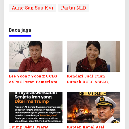
Aung San Suu Kyi
Partai NLD
Baca juga
Lee Yoong Yoong: UCLG
Kendari Jadi Tuan
ASPAC Peran Pemerintah
Rumah UCLG ASPAC,
Daerah dalam
Ratusan Delegasi Asia
Pembangunan Komunitas
Pasifik Berkumpul
ASEAN
Trump Sebut Syarat
Kapten Kapal Asal