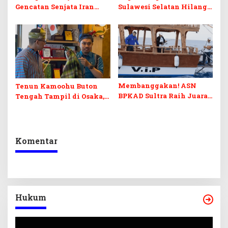
Gencatan Senjata Iran
Sulawesi Selatan Hilang
“Masuk Akal”, Ini Poin-
di Selat Hormuz Iran
Poin Utamanya
Membanggakan! ASN
Tenun Kamoohu Buton
BPKAD Sultra Raih Juara
Tengah Tampil di Osaka,
II di Turnamen Mancing
Jepang.
Internasional Rosatom
Turkiye
Komentar
Hukum