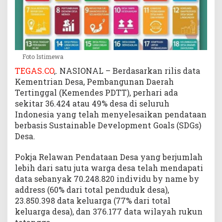
e
r
i
D
e
Foto Istimewa
s
a
TEGAS.CO
,. NASIONAL – Berdasarkan rilis data
P
Kementrian Desa, Pembangunan Daerah
D
Tertinggal (Kemendes PDTT), perhari ada
T
sekitar 36.424 atau 49% desa di seluruh
T
Indonesia yang telah menyelesaikan pendataan
berbasis Sustainable Development Goals (SDGs)
Desa.
Pokja Relawan Pendataan Desa yang berjumlah
lebih dari satu juta warga desa telah mendapati
data sebanyak 70.248.820 individu by name by
address (60% dari total penduduk desa),
23.850.398 data keluarga (77% dari total
keluarga desa), dan 376.177 data wilayah rukun