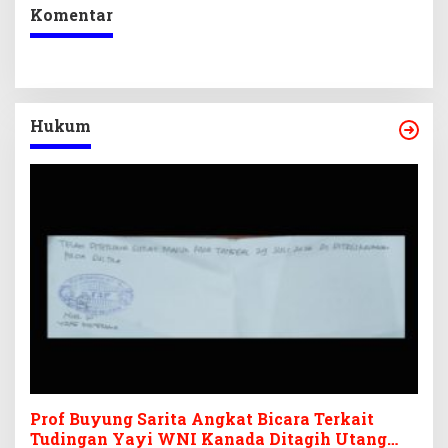
Komentar
Hukum
Prof Buyung Sarita Angkat Bicara Terkait
Tudingan Yayi WNI Kanada Ditagih Utang