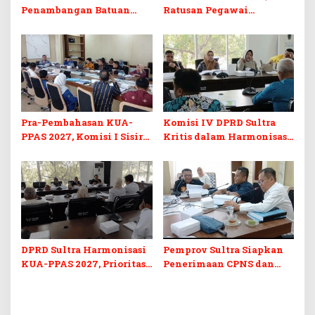
Penambangan Batuan
Ratusan Pegawai
Komoditas ex-Golongan C
Sekretariat DPRD Sultra
di Sultra
Ikuti Lomba Bola Gotong
Pra-Pembahasan KUA-
Komisi IV DPRD Sultra
PPAS 2027, Komisi I Sisir
Kritis dalam Harmonisasi
Program Prioritas
KUA-PPAS 2027 dan
Berkelanjutan
Perubahan APBD 2026
DPRD Sultra Harmonisasi
Pemprov Sultra Siapkan
KUA-PPAS 2027, Prioritas
Penerimaan CPNS dan
Pendidikan, Kebudayaan,
PPPK 2027, DPRD Sultra
dan Pelunasan Utang
Desak Formasi Disabilitas
Infrastruktur