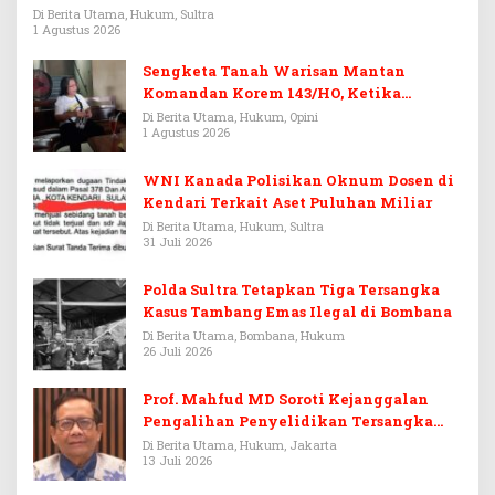
Rp3,6 Miliar
Di Berita Utama, Hukum, Sultra
1 Agustus 2026
Sengketa Tanah Warisan Mantan
Komandan Korem 143/HO, Ketika
Warisan Menjadi Arena Pemerasan
Di Berita Utama, Hukum, Opini
1 Agustus 2026
WNI Kanada Polisikan Oknum Dosen di
Kendari Terkait Aset Puluhan Miliar
Di Berita Utama, Hukum, Sultra
31 Juli 2026
Polda Sultra Tetapkan Tiga Tersangka
Kasus Tambang Emas Ilegal di Bombana
Di Berita Utama, Bombana, Hukum
26 Juli 2026
Prof. Mahfud MD Soroti Kejanggalan
Pengalihan Penyelidikan Tersangka
Febrie Adriansyah
Di Berita Utama, Hukum, Jakarta
13 Juli 2026