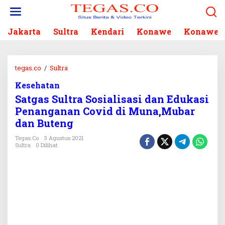
L
e
w
Jakarta
Sultra
Kendari
Konawe
Konawe S
a
t
i
k
tegas.co
/
Sultra
S
e
a
k
Kesehatan
t
o
Satgas Sultra Sosialisasi dan Edukasi
g
n
a
Penanganan Covid di Muna,Mubar
t
s
dan Buteng
e
S
n
u
Tegas.co
3 Agustus 2021
Sultra
0 Dilihat
l
t
r
a
S
o
s
i