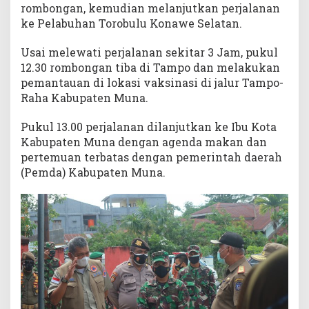
rombongan, kemudian melanjutkan perjalanan
a
n
ke Pelabuhan Torobulu Konawe Selatan.
B
u
Usai melewati perjalanan sekitar 3 Jam, pukul
t
12.30 rombongan tiba di Tampo dan melakukan
e
pemantauan di lokasi vaksinasi di jalur Tampo-
n
Raha Kabupaten Muna.
g
Pukul 13.00 perjalanan dilanjutkan ke Ibu Kota
Kabupaten Muna dengan agenda makan dan
pertemuan terbatas dengan pemerintah daerah
(Pemda) Kabupaten Muna.