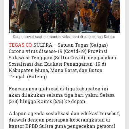
a
n
a
n
C
o
Satgas covid saat memantau vaksinasi di puskesmas Katobu
v
TEGAS.CO
.,SULTRA – Satuan Tugas (Satgas)
i
Corona virus disease-19 (Covid-19) Provinsi
d
Sulawesi Tenggara (Sultra Covid) mengadakan
d
i
Sosialisasi dan Edukasi Penanganan -19 di
M
Kabupaten Muna, Muna Barat, dan Buton
u
Tengah (Buteng).
n
a
Rencananya giat road di tiga kabupaten ini
,
akan dilakukan selama tiga hari yakni Selasa
M
(3/8) hingga Kamis (5/8) ke depan.
u
b
Adapun agenda sosialisasi dan edukasi tersebut,
a
diawali dengan persiapan keberangkatan di
r
kantor BPBD Sultra guna pengecekan personil
d