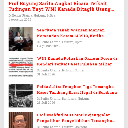
Prof Buyung Sarita Angkat Bicara Terkait
Tudingan Yayi WNI Kanada Ditagih Utang
Rp3,6 Miliar
Di Berita Utama, Hukum, Sultra
1 Agustus 2026
Sengketa Tanah Warisan Mantan
Komandan Korem 143/HO, Ketika
Warisan Menjadi Arena Pemerasan
Di Berita Utama, Hukum, Opini
1 Agustus 2026
WNI Kanada Polisikan Oknum Dosen di
Kendari Terkait Aset Puluhan Miliar
Di Berita Utama, Hukum, Sultra
31 Juli 2026
Polda Sultra Tetapkan Tiga Tersangka
Kasus Tambang Emas Ilegal di Bombana
Di Berita Utama, Bombana, Hukum
26 Juli 2026
Prof. Mahfud MD Soroti Kejanggalan
Pengalihan Penyelidikan Tersangka
Febrie Adriansyah
Di Berita Utama, Hukum, Jakarta