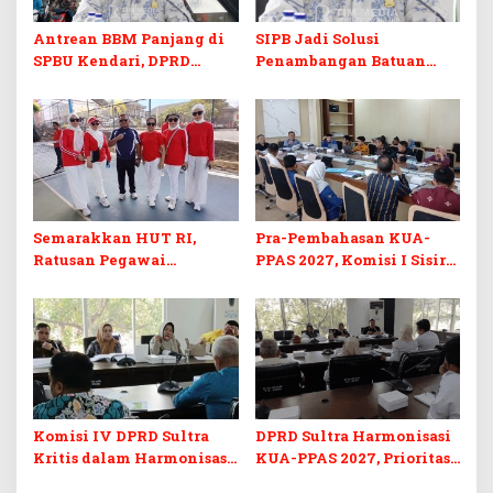
Antrean BBM Panjang di
SIPB Jadi Solusi
SPBU Kendari, DPRD
Penambangan Batuan
Sultra Duga Sistem
Komoditas ex-Golongan C
Barcode Curang
di Sultra
Semarakkan HUT RI,
Pra-Pembahasan KUA-
Ratusan Pegawai
PPAS 2027, Komisi I Sisir
Sekretariat DPRD Sultra
Program Prioritas
Ikuti Lomba Bola Gotong
Berkelanjutan
Komisi IV DPRD Sultra
DPRD Sultra Harmonisasi
Kritis dalam Harmonisasi
KUA-PPAS 2027, Prioritas
KUA-PPAS 2027 dan
Pendidikan, Kebudayaan,