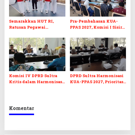
Semarakkan HUT RI,
Pra-Pembahasan KUA-
Ratusan Pegawai
PPAS 2027, Komisi I Sisir
Sekretariat DPRD Sultra
Program Prioritas
Ikuti Lomba Bola Gotong
Berkelanjutan
Komisi IV DPRD Sultra
DPRD Sultra Harmonisasi
Kritis dalam Harmonisasi
KUA-PPAS 2027, Prioritas
KUA-PPAS 2027 dan
Pendidikan, Kebudayaan,
Perubahan APBD 2026
dan Pelunasan Utang
Infrastruktur
Komentar