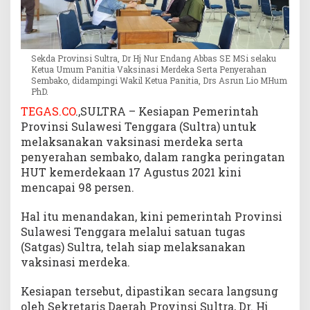
k
a
n
V
Sekda Provinsi Sultra, Dr Hj Nur Endang Abbas SE MSi selaku
a
Ketua Umum Panitia Vaksinasi Merdeka Serta Penyerahan
Sembako, didampingi Wakil Ketua Panitia, Drs Asrun Lio MHum
k
PhD.
s
TEGAS.CO
.,SULTRA – Kesiapan Pemerintah
i
n
Provinsi Sulawesi Tenggara (Sultra) untuk
a
melaksanakan vaksinasi merdeka serta
s
penyerahan sembako, dalam rangka peringatan
i
HUT kemerdekaan 17 Agustus 2021 kini
M
mencapai 98 persen.
e
r
Hal itu menandakan, kini pemerintah Provinsi
d
Sulawesi Tenggara melalui satuan tugas
e
(Satgas) Sultra, telah siap melaksanakan
k
vaksinasi merdeka.
a
Kesiapan tersebut, dipastikan secara langsung
oleh Sekretaris Daerah Provinsi Sultra, Dr. Hj