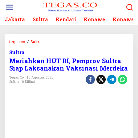
L
e
w
Jakarta
Sultra
Kendari
Konawe
Konawe S
a
t
i
k
tegas.co
/
Sultra
M
e
e
k
Sultra
r
o
Meriahkan HUT RI, Pemprov Sultra
i
n
a
Siap Laksanakan Vaksinasi Merdeka
t
h
e
Tegas.co
15 Agustus 2021
k
Sultra
0 Dilihat
n
a
n
H
U
T
R
I
,
P