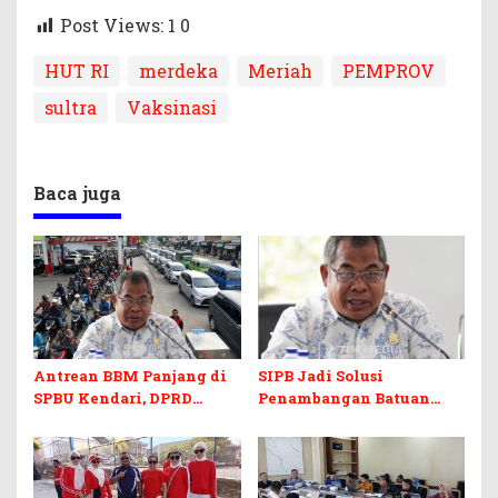
Post Views: 1
0
HUT RI
merdeka
Meriah
PEMPROV
sultra
Vaksinasi
Baca juga
Antrean BBM Panjang di
SIPB Jadi Solusi
SPBU Kendari, DPRD
Penambangan Batuan
Sultra Duga Sistem
Komoditas ex-Golongan C
Barcode Curang
di Sultra