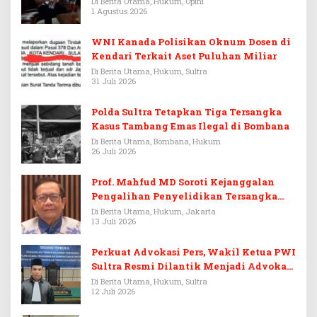
Warisan Menjadi Arena Pemerasan
Di Berita Utama, Hukum, Opini
1 Agustus 2026
WNI Kanada Polisikan Oknum Dosen di
Kendari Terkait Aset Puluhan Miliar
Di Berita Utama, Hukum, Sultra
31 Juli 2026
Polda Sultra Tetapkan Tiga Tersangka
Kasus Tambang Emas Ilegal di Bombana
Di Berita Utama, Bombana, Hukum
26 Juli 2026
Prof. Mahfud MD Soroti Kejanggalan
Pengalihan Penyelidikan Tersangka
Febrie Adriansyah
Di Berita Utama, Hukum, Jakarta
13 Juli 2026
Perkuat Advokasi Pers, Wakil Ketua PWI
Sultra Resmi Dilantik Menjadi Advokat
PERADI
Di Berita Utama, Hukum, Sultra
12 Juli 2026