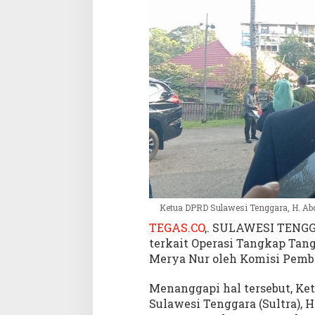
I
n
i
K
a
t
a
K
e
t
u
a
D
P
W
Ketua DPRD Sulawesi Tenggara, H. Ab
P
TEGAS.CO
,. SULAWESI TENGG
A
terkait Operasi Tangkap Tang
N
Merya Nur oleh Komisi Pembe
Menanggapi hal tersebut, Ke
Sulawesi Tenggara (Sultra), 