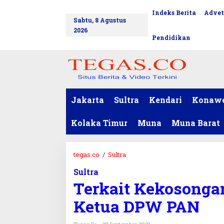
L
Indeks Berita
Advet
tutup
e
Sabtu, 8 Agustus
w
2026
a
Pendidikan
t
i
k
e
k
o
Jakarta
Sultra
Kendari
Konaw
n
t
Kolaka Timur
Muna
Muna Barat
e
n
tegas.co
/
Sultra
T
e
Sultra
r
Terkait Kekosongan
k
a
Ketua DPW PAN
i
t