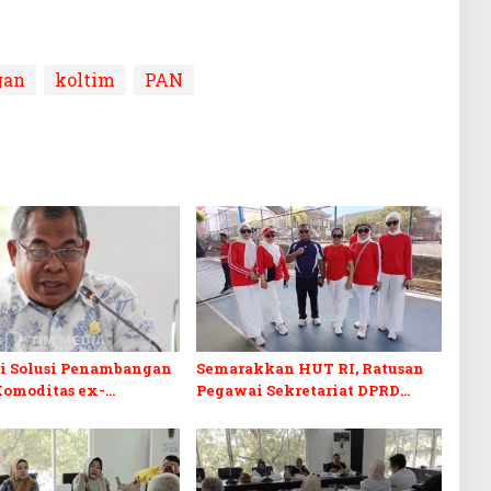
gan
koltim
PAN
di Solusi Penambangan
Semarakkan HUT RI, Ratusan
Komoditas ex-
Pegawai Sekretariat DPRD
 C di Sultra
Sultra Ikuti Lomba Bola Gotong