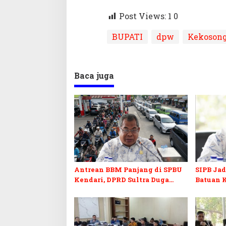
Post Views: 1
0
BUPATI
dpw
Kekoson
Baca juga
Antrean BBM Panjang di SPBU
SIPB Ja
Kendari, DPRD Sultra Duga
Batuan 
Sistem Barcode Curang
Golongan