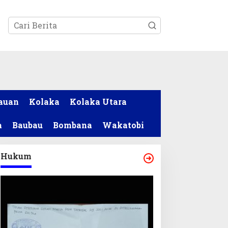
tutup
auan
Kolaka
Kolaka Utara
a
Baubau
Bombana
Wakatobi
Hukum