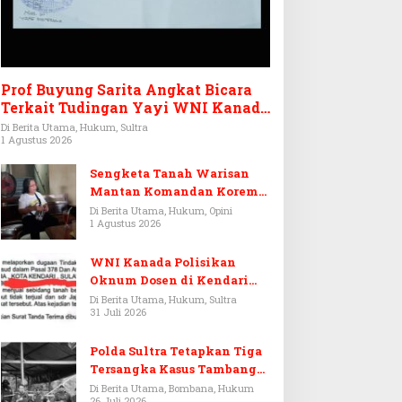
Prof Buyung Sarita Angkat Bicara
Terkait Tudingan Yayi WNI Kanada
Ditagih Utang Rp3,6 Miliar
Di Berita Utama, Hukum, Sultra
1 Agustus 2026
Sengketa Tanah Warisan
Mantan Komandan Korem
143/HO, Ketika Warisan
Di Berita Utama, Hukum, Opini
1 Agustus 2026
Menjadi Arena Pemerasan
WNI Kanada Polisikan
Oknum Dosen di Kendari
Terkait Aset Puluhan Miliar
Di Berita Utama, Hukum, Sultra
31 Juli 2026
Polda Sultra Tetapkan Tiga
Tersangka Kasus Tambang
Emas Ilegal di Bombana
Di Berita Utama, Bombana, Hukum
26 Juli 2026