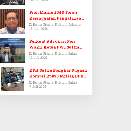
Prof. Mahfud MD Soroti
Kejanggalan Pengalihan
Penyelidikan Tersangka
Di Berita Utama, Hukum, Jakarta
13 Juli 2026
Febrie Adriansyah
Perkuat Advokasi Pers,
Wakil Ketua PWI Sultra
Resmi Dilantik Menjadi
Di Berita Utama, Hukum, Sultra
12 Juli 2026
Advokat PERADI
KPH Sultra Bongkar Dugaan
Korupsi Rp890 Miliar, DPRD
Sultra Gelar RDP
Di Berita Utama, Hukum, Sultra
7 Juli 2026