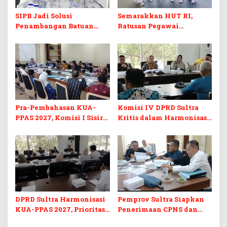
SIPB Jadi Solusi
Semarakkan HUT RI,
Penambangan Batuan
Ratusan Pegawai
Komoditas ex-Golongan C
Sekretariat DPRD Sultra
di Sultra
Ikuti Lomba Bola Gotong
Pra-Pembahasan KUA-
Komisi IV DPRD Sultra
PPAS 2027, Komisi I Sisir
Kritis dalam Harmonisasi
Program Prioritas
KUA-PPAS 2027 dan
Berkelanjutan
Perubahan APBD 2026
DPRD Sultra Harmonisasi
Pemprov Sultra Siapkan
KUA-PPAS 2027, Prioritas
Penerimaan CPNS dan
Pendidikan, Kebudayaan,
PPPK 2027, DPRD Sultra