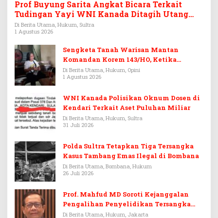
Prof Buyung Sarita Angkat Bicara Terkait
Tudingan Yayi WNI Kanada Ditagih Utang
Rp3,6 Miliar
Di Berita Utama, Hukum, Sultra
1 Agustus 2026
Sengketa Tanah Warisan Mantan
Komandan Korem 143/HO, Ketika
Warisan Menjadi Arena Pemerasan
Di Berita Utama, Hukum, Opini
1 Agustus 2026
WNI Kanada Polisikan Oknum Dosen di
Kendari Terkait Aset Puluhan Miliar
Di Berita Utama, Hukum, Sultra
31 Juli 2026
Polda Sultra Tetapkan Tiga Tersangka
Kasus Tambang Emas Ilegal di Bombana
Di Berita Utama, Bombana, Hukum
26 Juli 2026
Prof. Mahfud MD Soroti Kejanggalan
Pengalihan Penyelidikan Tersangka
Febrie Adriansyah
Di Berita Utama, Hukum, Jakarta