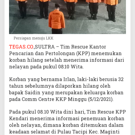
d
i
M
a
g
i
Persiapan menuju LKK
n
TEGAS.CO
.,SULTRA – Tim Rescue Kantor
t
Pencarian dan Pertolongan (KPP) menemukan
i
korban hilang setelah menerima informasi dari
M
u
nelayan pada pukul 08:10 Wita.
b
a
Korban yang bernama Irlan, laki-laki berusia 32
r
tahun sebelumnya dilaporkan hilang oleh
bapak Saidin yang merupakan keluarga korban
pada Comm Centre KKP Minggu (5/12/2021).
Pada pukul 08.10 Wita dini hari, Tim Rescue KPP
Kendari menerima informasi penemuan korban
oleh nelayan, dimana korban ditemukan dalam
keadaan selamat di Pulau Tacipi Kec. Maginti