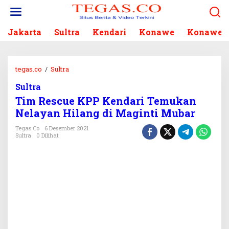
L
e
w
Jakarta
Sultra
Kendari
Konawe
Konawe S
a
t
i
k
tegas.co
/
Sultra
T
e
i
k
Sultra
m
o
Tim Rescue KPP Kendari Temukan
R
n
e
Nelayan Hilang di Maginti Mubar
t
s
e
Tegas.co
6 Desember 2021
c
Sultra
0 Dilihat
n
u
e
K
P
P
K
e
n
d