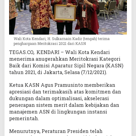
i
K
A
S
N
2
Wali Kota Kendari, H. Sulkarnain Kadir (tengah) terima
0
penghargaan Meritokrasi 2021 dari KASN
2
TEGAS.CO,. KENDARI – Wali Kota Kendari
1
menerima anugerahkan Meritokrasi Kategori
Baik dari Komisi Aparatur Sipil Negara (KASN)
tahun 2021, di Jakarta, Selasa (7/12/2021).
Ketua KASN Agus Pramusinto memberikan
apresiasi dan terimakasih atas komitmen dan
dukungan dalam optimalisasi, akselerasi
penerapan sistem merit dalam kebijakan dan
manajemen ASN di lingkungan instansi
pemerintah.
Menurutnya, Peraturan Presiden telah