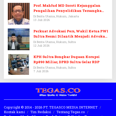
Prof. Mahfud MD Soroti Kejanggalan
Pengalihan Penyelidikan Tersangka
Febrie Adriansyah
Di Berita Utama, Hukum, Jakarta
13 Juli 2026
Perkuat Advokasi Pers, Wakil Ketua PWI
Sultra Resmi Dilantik Menjadi Advokat
PERADI
Di Berita Utama, Hukum, Sultra
12 Juli 2026
KPH Sultra Bongkar Dugaan Korupsi
Rp890 Miliar, DPRD Sultra Gelar RDP
Di Berita Utama, Hukum, Sultra
7 Juli 2026
Copyright © 2014 - 2026 PT. TEGASCO MEDIA INTERNET
Kontak kami
Tim Redaksi
Tentang Tegas.co