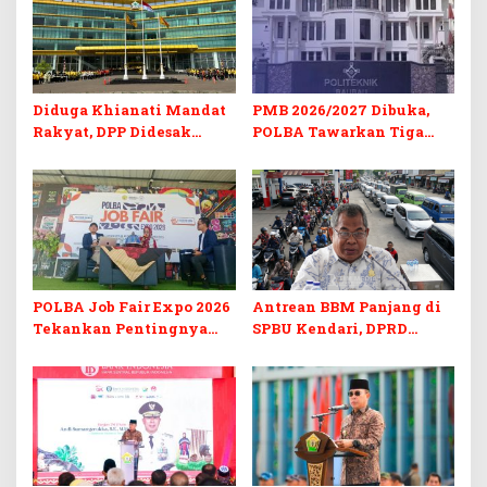
Diduga Khianati Mandat
PMB 2026/2027 Dibuka,
Rakyat, DPP Didesak
POLBA Tawarkan Tiga
Evaluasi Total Golkar
Prodi Baru dan Program
Morowali
Kuliah Gratis
POLBA Job Fair Expo 2026
Antrean BBM Panjang di
Tekankan Pentingnya
SPBU Kendari, DPRD
Skill dan Sertifikasi di Era
Sultra Duga Sistem
Digital
Barcode Curang