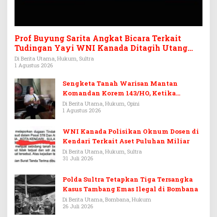
Prof Buyung Sarita Angkat Bicara Terkait
Tudingan Yayi WNI Kanada Ditagih Utang
Rp3,6 Miliar
Di Berita Utama, Hukum, Sultra
1 Agustus 2026
Sengketa Tanah Warisan Mantan
Komandan Korem 143/HO, Ketika
Warisan Menjadi Arena Pemerasan
Di Berita Utama, Hukum, Opini
1 Agustus 2026
WNI Kanada Polisikan Oknum Dosen di
Kendari Terkait Aset Puluhan Miliar
Di Berita Utama, Hukum, Sultra
31 Juli 2026
Polda Sultra Tetapkan Tiga Tersangka
Kasus Tambang Emas Ilegal di Bombana
Di Berita Utama, Bombana, Hukum
26 Juli 2026