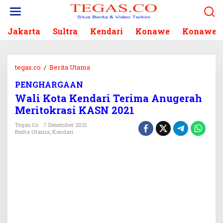
L
e
w
Jakarta
Sultra
Kendari
Konawe
Konawe S
a
t
i
k
tegas.co
/
Berita Utama
W
e
a
k
PENGHARGAAN
l
o
Wali Kota Kendari Terima Anugerah
i
n
K
Meritokrasi KASN 2021
t
o
e
Tegas.co
7 Desember 2021
t
Berita Utama
,
Kendari
n
a
K
e
n
d
a
r
i
T