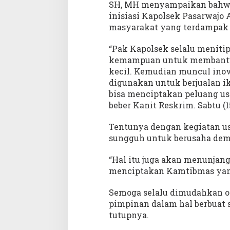
G
SH, MH menyampaikan bahwa
e
inisiasi Kapolsek Pasarwaj
r
masyarakat yang terdampak 
o
b
“Pak Kapolsek selalu meniti
a
kemampuan untuk membantu
k
kecil. Kemudian muncul ino
B
digunakan untuk berjualan ik
B
bisa menciptakan peluang usa
C
beber Kanit Reskrim. Sabtu (15
7
2
Tentunya dengan kegiatan us
7
sungguh untuk berusaha de
“Hal itu juga akan menunjan
menciptakan Kamtibmas yang 
Semoga selalu dimudahkan o
pimpinan dalam hal berbuat 
tutupnya.