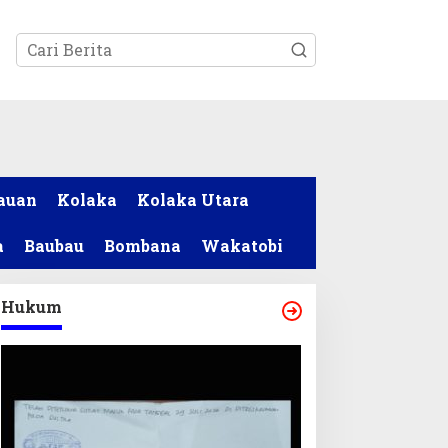
tutup
auan
Kolaka
Kolaka Utara
a
Baubau
Bombana
Wakatobi
Hukum