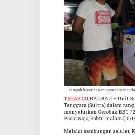
o
l
s
e
k
P
a
s
a
r
w
a
j
o
S
Tampak keceriaan masyarakat mendap
a
TEGAS.CO,
BAUBAU – Unit Res
l
Tenggara (Sultra) dalam ran
u
menyalurkan Gerobak BBC 7
r
Pasarwajo, Sabtu malam (15/1/
k
a
Melalui sambungan seluler, K
n