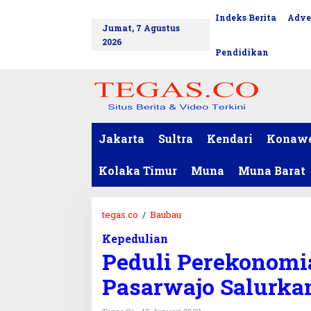
L
Indeks Berita
Adve
tutup
e
Jumat, 7 Agustus
w
2026
a
Pendidikan
t
i
k
e
k
o
Jakarta
Sultra
Kendari
Konaw
n
t
Kolaka Timur
Muna
Muna Barat
e
n
tegas.co
/
Baubau
P
e
Kepedulian
d
Peduli Perekonomi
u
l
Pasarwajo Salurka
i
P