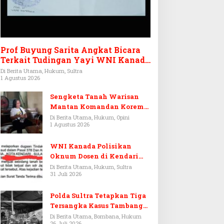
Prof Buyung Sarita Angkat Bicara
Terkait Tudingan Yayi WNI Kanada
Ditagih Utang Rp3,6 Miliar
Di Berita Utama, Hukum, Sultra
1 Agustus 2026
Sengketa Tanah Warisan
Mantan Komandan Korem
143/HO, Ketika Warisan
Di Berita Utama, Hukum, Opini
1 Agustus 2026
Menjadi Arena Pemerasan
WNI Kanada Polisikan
Oknum Dosen di Kendari
Terkait Aset Puluhan Miliar
Di Berita Utama, Hukum, Sultra
31 Juli 2026
Polda Sultra Tetapkan Tiga
Tersangka Kasus Tambang
Emas Ilegal di Bombana
Di Berita Utama, Bombana, Hukum
26 Juli 2026