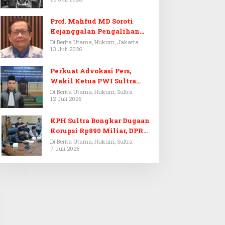
Prof. Mahfud MD Soroti
Kejanggalan Pengalihan
Penyelidikan Tersangka
Di Berita Utama, Hukum, Jakarta
13 Juli 2026
Febrie Adriansyah
Perkuat Advokasi Pers,
Wakil Ketua PWI Sultra
Resmi Dilantik Menjadi
Di Berita Utama, Hukum, Sultra
12 Juli 2026
Advokat PERADI
KPH Sultra Bongkar Dugaan
Korupsi Rp890 Miliar, DPRD
Sultra Gelar RDP
Di Berita Utama, Hukum, Sultra
7 Juli 2026