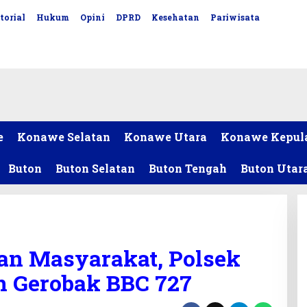
torial
Hukum
Opini
DPRD
Kesehatan
Pariwisata
e
Konawe Selatan
Konawe Utara
Konawe Kepul
Buton
Buton Selatan
Buton Tengah
Buton Utar
an Masyarakat, Polsek
n Gerobak BBC 727