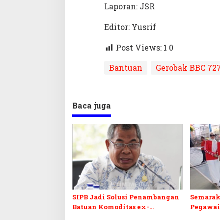
Laporan: JSR
Editor: Yusrif
Post Views: 1
0
Bantuan
Gerobak BBC 72
Baca juga
SIPB Jadi Solusi Penambangan
Semarak
Batuan Komoditas ex-
Pegawai
Golongan C di Sultra
Sultra I