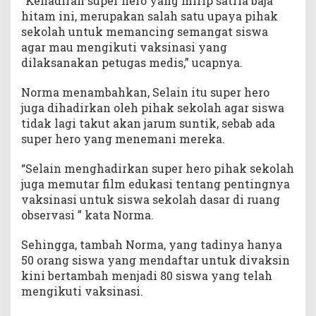
“Kehadiran super hero yang mirip satria baja
n
hitam ini, merupakan salah satu upaya pihak
a
sekolah untuk memancing semangat siswa
s
agar mau mengikuti vaksinasi yang
i
dilaksanakan petugas medis,” ucapnya.
C
o
Norma menambahkan, Selain itu super hero
v
i
juga dihadirkan oleh pihak sekolah agar siswa
d
tidak lagi takut akan jarum suntik, sebab ada
-
super hero yang menemani mereka.
1
9
“Selain menghadirkan super hero pihak sekolah
juga memutar film edukasi tentang pentingnya
vaksinasi untuk siswa sekolah dasar di ruang
observasi ” kata Norma.
Sehingga, tambah Norma, yang tadinya hanya
50 orang siswa yang mendaftar untuk divaksin
kini bertambah menjadi 80 siswa yang telah
mengikuti vaksinasi.