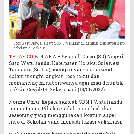
r
k
a
n
S
u
p
Foto Saat Siswa, siswi SDN 1 Watuliandu di hibur oleh super hero
e
sebelum di Vaksin
r
TEGAS.CO
.,KOLAKA – Sekolah Dasar (SD) Negeri
h
Satu Watuliandu, Kabupaten Kolaka, Sulawesi
e
Tenggara (Sultra), mempunyai cara tersendiri
r
dalam menghilangkan rasa takut dan
o
memancing minat siswanya agar mau disuntik
S
vaksin Covid-19, Selasa pagi (18/01/2022).
a
a
t
Norma Umar, kepala sekolah SDN 1 Watuliandu
V
mengatakan, Pihak sekolah menghadirkan
a
seseorang yang menggunakan kostum super
k
hero di Sekolah yang menjadi lokasi vaksinasi.
s
i