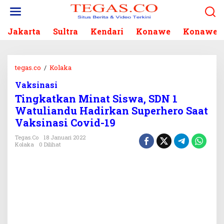
L
e
w
Jakarta
Sultra
Kendari
Konawe
Konawe S
a
t
i
k
tegas.co
/
Kolaka
T
e
i
k
Vaksinasi
n
o
Tingkatkan Minat Siswa, SDN 1
g
n
k
Watuliandu Hadirkan Superhero Saat
t
a
Vaksinasi Covid-19
e
t
n
k
Tegas.co
18 Januari 2022
Kolaka
0 Dilihat
a
n
M
i
n
a
t
S