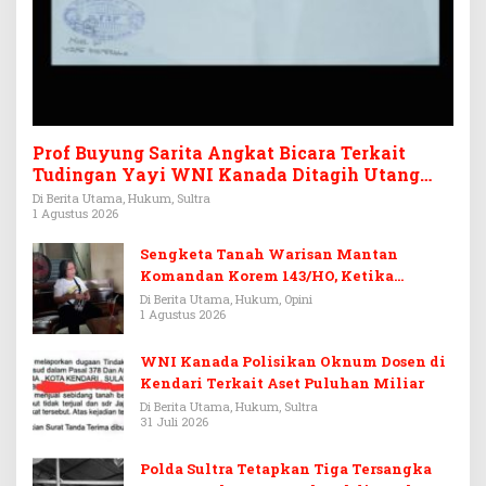
Prof Buyung Sarita Angkat Bicara Terkait
Tudingan Yayi WNI Kanada Ditagih Utang
Rp3,6 Miliar
Di Berita Utama, Hukum, Sultra
1 Agustus 2026
Sengketa Tanah Warisan Mantan
Komandan Korem 143/HO, Ketika
Warisan Menjadi Arena Pemerasan
Di Berita Utama, Hukum, Opini
1 Agustus 2026
WNI Kanada Polisikan Oknum Dosen di
Kendari Terkait Aset Puluhan Miliar
Di Berita Utama, Hukum, Sultra
31 Juli 2026
Polda Sultra Tetapkan Tiga Tersangka