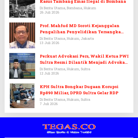
Kasus Tambang Emas Ilegal di Bombana
Di Berita Utama, Bombana, Hukum
26 Juli 2026
Prof. Mahfud MD Soroti Kejanggalan
Pengalihan Penyelidikan Tersangka
Febrie Adriansyah
Di Berita Utama, Hukum, Jakarta
13 Juli 2026
Perkuat Advokasi Pers, Wakil Ketua PWI
Sultra Resmi Dilantik Menjadi Advokat
PERADI
Di Berita Utama, Hukum, Sultra
12 Juli 2026
KPH Sultra Bongkar Dugaan Korupsi
Rp890 Miliar, DPRD Sultra Gelar RDP
Di Berita Utama, Hukum, Sultra
7 Juli 2026